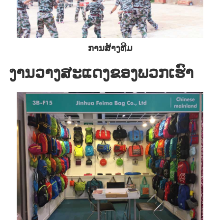
ການສ້າງທີມ
ງານວາງສະແດງຂອງພວກເຮົາ