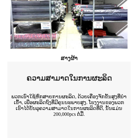
ສາງຜ້າ
ຄວາມສາມາດໃນການຜະລິດ
ພວກເຮົາໃຊ້ຫົກສາຍການຜະລິດ, ດ້ວຍເຄື່ອງຈັກຂັ້ນສູງທີ່ນໍາ
ເຂົ້າ, ເພື່ອຜະລິດຖົງທີ່ມີຄຸນນະພາບສູງ. ໂຮງງານຂອງພວກ
ເຮົາໄດ້ບັນລຸຄວາມສາມາດໃນການຜະລິດທີ່ດີ, ນັ້ນແມ່ນ
200,000pcs ຕໍ່ມື້.