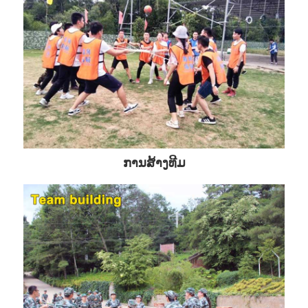
ການສ້າງທີມ