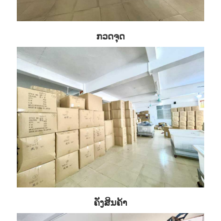
ກວດຈຸດ
ຄັງສິນຄ້າ