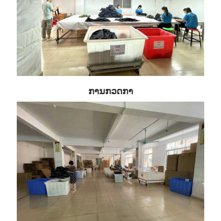
ການກວດກາ