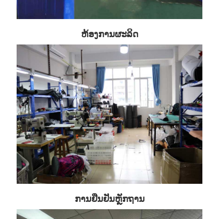
ຫ້ອງການຜະລິດ
ການຢືນຢັນຫຼັກຖານ