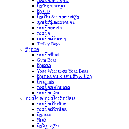
ກະເປົ໋າຫາດຊາຍ
ຖົງກ້ອງຖ່າຍຮູບ
ຖົງ CD
ຖົງເຢັນ & ອາຫານທ່ຽງ
ຊຸດປະຖົມພະຍາບານ
ກະເປົ໋າຫາປາ
ກະເປົາ
ກະເປົາເດີນທາງ
Trolley Bags
ຖົງກິລາ
ກະເປົ໋າກ໊ອຟ
Gym Bags
ຖົງແອວ
Yoga Wear ແລະ Yoga Bags
ຖົງເຕະບານ & ບານສົ່ງ & ບ້ວງ
ຖົງ tennis
ກະເປົ໋າສະໂນບອດ
ກະເປົ໋າແລ່ນ
ກະເປົາ & ກະເປົາເດັກນ້ອຍ
ກະເປົາເດັກນ້ອຍ
ກະເປົາເດັກນ້ອຍ
ຖົງມອມ
ກັບ​ສໍ
ຖົງໂຮງຮຽນ