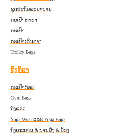
ຊຸດປະຖົມພະຍາບານ
ກະເປົ໋າຫາປາ
ກະເປົາ
ກະເປົາເດີນທາງ
Trolley Bags
ຖົງກິລາ
ກະເປົ໋າກ໊ອຟ
Gym Bags
ຖົງແອວ
Yoga Wear ແລະ Yoga Bags
ຖົງເຕະບານ & ບານສົ່ງ & ບ້ວງ