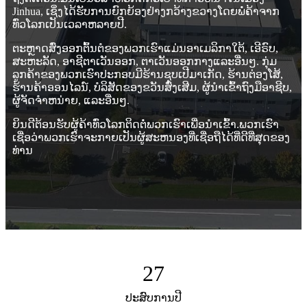
Jinhua, ເຊິ່ງໄດ້ຮັບການຍົກຍ້ອງຢ່າງກວ້າງຂວາງໂດຍພໍ່ຄ້າຈາກ
ທົ່ວໂລກເປັນເວລາຫລາຍປີ.
ຕະຫຼາດສົ່ງອອກຕົ້ນຕໍຂອງພວກເຮົາແມ່ນອາເມລິກາໃຕ້, ເອີຣົບ,
ສະຫະລັດ, ອາຊີຕາເວັນອອກ, ຕາເວັນອອກກາງແລະອື່ນໆ. ກຸ່ມ
ລູກຄ້າຂອງພວກເຮົາປະກອບມີຮ້ານຊຸບເປີມາເກັດ, ຮ້ານຕ່ອງໂສ້,
ຮ້ານຄ້າອອນໄລນ໌, ບໍລິສັດຂອງຂວັນສົ່ງເສີມ, ຜູ້ນໍາເຂົ້າຖົງມືອາຊີບ,
ຜູ້ຈັດຈໍາຫນ່າຍ, ແລະອື່ນໆ.
ຍິນດີຕ້ອນຮັບຜູ້ຄ້າທົ່ວໂລກຕິດຕໍ່ພວກເຮົາເພື່ອນໍາເຂົ້າ.ພວກເຮົາ
ເຊື່ອວ່າພວກເຮົາຈະກາຍເປັນຜູ້ສະຫນອງທີ່ເຊື່ອຖືໄດ້ທີ່ດີທີ່ສຸດຂອງ
ທ່ານ
27
ປະສົບການປີ