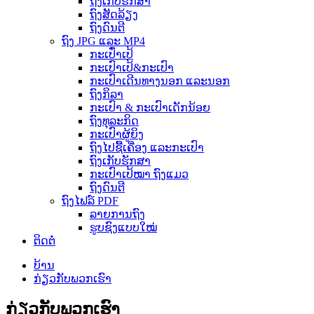
ຖົງເກັບຮັກສາ
ຖົງສັດລ້ຽງ
ຖົງດົນຕີ
ຖົງ JPG ແລະ MP4
ກະເປົ໋າເປ້
ກະເປົາເປ້&ກະເປົາ
ກະເປົາເດີນທາງນອກ ແລະນອກ
ຖົງກິລາ
ກະເປົາ & ກະເປົາເດັກນ້ອຍ
ຖົງທຸລະກິດ
ກະເປົາຜູ້ຍິງ
ຖົງໄປຊື້ເຄື່ອງ ແລະກະເປົາ
ຖົງເກັບຮັກສາ
ກະເປົາເປ້ໝາ ຖົງແມວ
ຖົງດົນຕີ
ຖົງໄຟລ໌ PDF
ລາຍ​ການ​ຖົງ​
ຮູບຊົງແບບໃໝ່
ຕິດຕໍ່
ບ້ານ
ກ່ຽວ​ກັບ​ພວກ​ເຮົາ
ກ່ຽວ​ກັບ​ພວກ​ເຮົາ