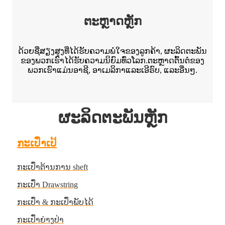
ຕະຫຼາດຫຼັກ
ດ້ວຍຊື່ສຽງສູງທີ່ໄດ້ຮັບຄວາມພໍໃຈຂອງລູກຄ້າ, ຜະລິດຕະພັນ
ຂອງພວກເຮົາໄດ້ຮັບຄວາມນິຍົມທົ່ວໂລກ.ຕະຫຼາດຕົ້ນຕໍຂອງ
ພວກເຮົາແມ່ນອາຊີ, ອາເມລິກາແລະເອີຣົບ, ແລະອື່ນໆ.
ຜະລິດຕະພັນຫຼັກ
ກະເປົ໋າເປ້
ກະເປົ໋າຕ້ານການ sheft
ກະເປົ໋າ Drawstring
ກະເປົ໋າ & ກະເປົ໋າພັບໄດ້
ກະເປົ໋າຍ່າງປ່າ