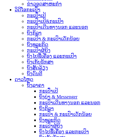
ຂ່າວອຸດສາຫະກໍາ
ວິດີໂອກະເປົ໋າ
ກະເປົ໋າເປ້
ກະເປົາເປ້&ກະເປົາ
ກະເປົາເດີນທາງນອກ ແລະນອກ
ຖົງກິລາ
ກະເປົາ & ກະເປົາເດັກນ້ອຍ
ຖົງທຸລະກິດ
ກະເປົາຜູ້ຍິງ
ຖົງໄປຊື້ເຄື່ອງ ແລະກະເປົາ
ຖົງເກັບຮັກສາ
ຖົງສັດລ້ຽງ
ຖົງດົນຕີ
ດາວໂຫຼດ
ຖົງລາຄາ
ກະເປົ໋າເປ້
ຖົງບ່າ & Messenger
ກະເປົາເດີນທາງນອກ ແລະນອກ
ຖົງກິລາ
ກະເປົາ & ກະເປົາເດັກນ້ອຍ
ຖົງທຸລະກິດ
ກະເປົາຜູ້ຍິງ
ຖົງໄປຊື້ເຄື່ອງ ແລະກະເປົາ