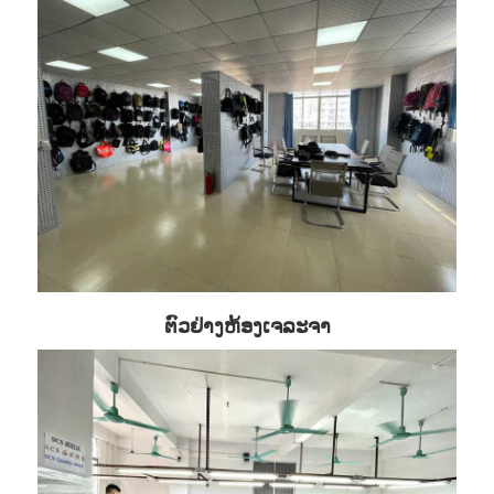
ຕົວຢ່າງຫ້ອງເຈລະຈາ