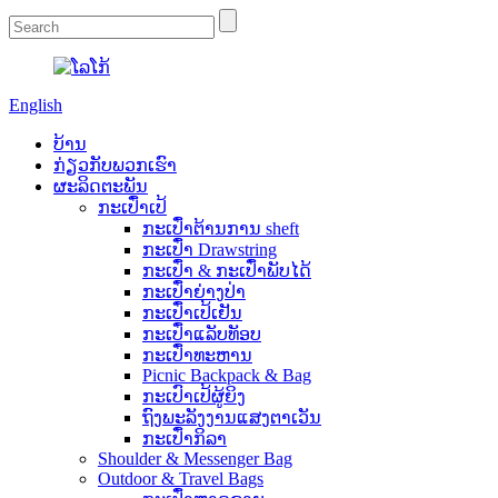
English
ບ້ານ
ກ່ຽວ​ກັບ​ພວກ​ເຮົາ
ຜະລິດຕະພັນ
ກະເປົ໋າເປ້
ກະເປົ໋າຕ້ານການ sheft
ກະເປົ໋າ Drawstring
ກະເປົ໋າ & ກະເປົ໋າພັບໄດ້
ກະເປົ໋າຍ່າງປ່າ
ກະເປົ໋າເປ້ເຢັນ
ກະເປົ໋າແລັບທັອບ
ກະເປົ໋າທະຫານ
Picnic Backpack & Bag
ກະເປົາເປ້ຜູ້ຍິງ
ຖົງພະລັງງານແສງຕາເວັນ
ກະເປົ໋າກິລາ
Shoulder & Messenger Bag
Outdoor & Travel Bags