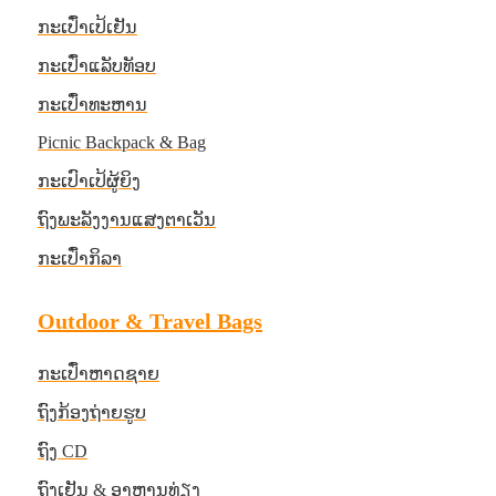
ກະເປົ໋າເປ້ເຢັນ
ກະເປົ໋າແລັບທັອບ
ກະເປົ໋າທະຫານ
Picnic Backpack & Bag
ກະເປົາເປ້ຜູ້ຍິງ
ຖົງພະລັງງານແສງຕາເວັນ
ກະເປົ໋າກິລາ
Outdoor & Travel Bags
ກະເປົ໋າຫາດຊາຍ
ຖົງກ້ອງຖ່າຍຮູບ
ຖົງ CD
ຖົງເຢັນ & ອາຫານທ່ຽງ