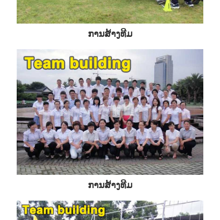
ການສ້າງທີມ
ການສ້າງທີມ