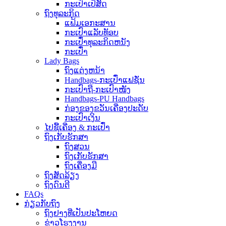
ກະເປົ໋າເປ້ສັດ
ຖົງທຸລະກິດ
ແຟ້ມເອກະສານ
ກະເປົາແລັບທັອບ
ກະເປົ໋າທຸລະກິດຫນັງ
ກະເປົ໋າ
Lady Bags
ຖົງແຕ່ງຫນ້າ
Handbags-ກະເປົ໋າແຟຊັ່ນ
ກະເປົາຖື-ກະເປົາໜັງ
Handbags-PU Handbags
ກ່ອງຂອງຂວັນເຄື່ອງປະດັບ
ກະເປົາເງິນ
ໄປຊື້ເຄື່ອງ & ກະເປົ໋າ
ຖົງເກັບຮັກສາ
ຖົງສວນ
ຖົງເກັບຮັກສາ
ຖົງເຄື່ອງມື
ຖົງສັດລ້ຽງ
ຖົງດົນຕີ
FAQs
ກ່ຽວກັບຖົງ
ຖົງຢາງທີ່ເປັນປະໂຫຍດ
ຂ່າວໂຮງງານ