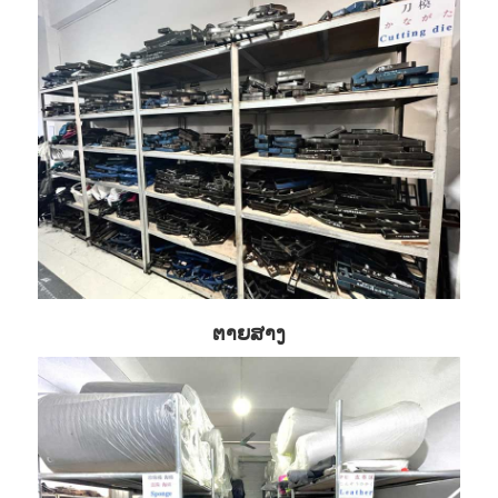
ຕາຍສາງ