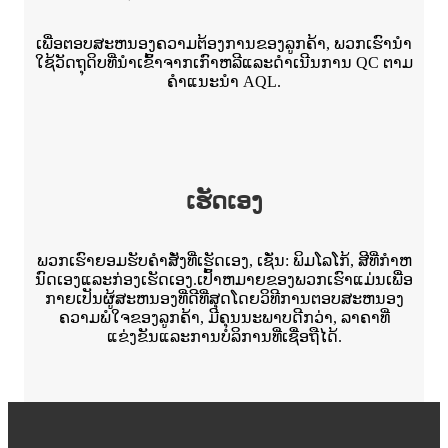
ເພື່ອຕອບສະຫນອງຄວາມຕ້ອງການຂອງລູກຄ້າ, ພວກເຮົານໍາ
ໃຊ້ວັດຖຸດິບທີ່ນໍາເຂົ້າຈາກເກົາຫລີແລະດໍາເນີນການ QC ຕາມ
ຄໍາແນະນໍາ AQL.
ເຮັດເອງ
ພວກເຮົາຍອມຮັບຄໍາສັ່ງທີ່ເຮັດເອງ, ເຊັ່ນ: ພິມໂລໂກ້, ສີທີ່ກໍາຫ
ນົດເອງແລະກ່ອງເຮັດເອງ.ເປົ້າຫມາຍຂອງພວກເຮົາແມ່ນເພື່ອ
ກາຍເປັນຜູ້ສະຫນອງທີ່ດີທີ່ສຸດໂດຍວິທີການຕອບສະຫນອງ
ຄວາມພໍໃຈຂອງລູກຄ້າ, ມີຄຸນນະພາບດີກວ່າ, ລາຄາທີ່
ແຂ່ງຂັນແລະການບໍລິການທີ່ເຊື່ອຖືໄດ້.