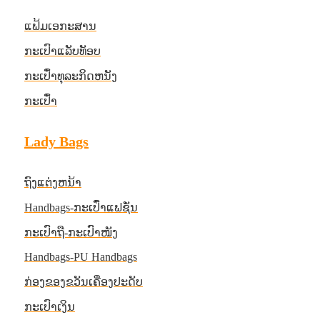
ແຟ້ມເອກະສານ
ກະເປົາແລັບທັອບ
ກະເປົ໋າທຸລະກິດຫນັງ
ກະເປົ໋າ
Lady Bags
ຖົງແຕ່ງຫນ້າ
Handbags-ກະເປົ໋າແຟຊັ່ນ
ກະເປົາຖື-ກະເປົາໜັງ
Handbags-PU Handbags
ກ່ອງຂອງຂວັນເຄື່ອງປະດັບ
ກະເປົາເງິນ