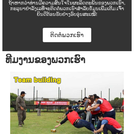
ຖ້າຫາກວ່າທ່ານມີຄວາມສົນໃຈໃນຜະລິດຕະພັນຂອງພວກເຮົາ,
ກະລຸນາຢ່າລັງເລທີ່ຈະຕິດຕໍ່ພວກເຮົາສໍາລັບຂໍ້ມູນເພີ່ມເຕີມ.ເຈົ້າ
ຍິນດີຕ້ອນຮັບຢ່າງອົບອຸ່ນສະເໝີ!
ຕິດ​ຕໍ່​ພວກ​ເຮົາ
ທີມ​ງານ​ຂອງ​ພວກ​ເຮົາ