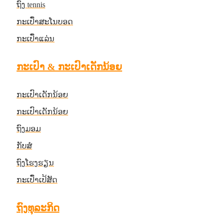
ຖົງ tennis
ກະເປົ໋າສະໂນບອດ
ກະເປົ໋າແລ່ນ
ກະເປົາ & ກະເປົາເດັກນ້ອຍ
ກະເປົາເດັກນ້ອຍ
ກະເປົາເດັກນ້ອຍ
ຖົງມອມ
ກັບ​ສໍ
ຖົງໂຮງຮຽນ
ກະເປົ໋າເປ້ສັດ
ຖົງທຸລະກິດ