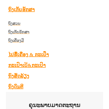
ຖົງເກັບຮັກສາ
ຖົງສວນ
ຖົງເກັບຮັກສາ
ຖົງເຄື່ອງມື
ໄປຊື້ເຄື່ອງ & ກະເປົ໋າ
ກະເປົາເປ້&ກະເປົາ
ຖົງສັດລ້ຽງ
ຖົງດົນຕີ
ຄຸນະພາບມາດຕະຖານ