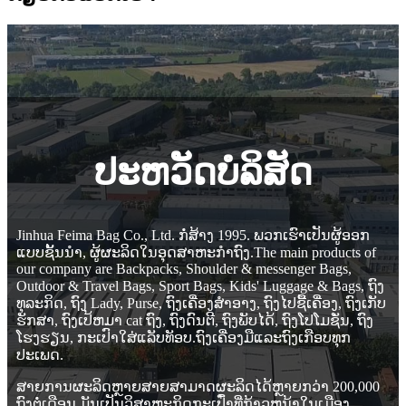
ປະ​ຫວັດ​ບໍ​ລິ​ສັດ
Jinhua Feima Bag Co., Ltd. ກໍ່ສ້າງ 1995. ພວກເຮົາເປັນຜູ້ອອກ
ແບບຊັ້ນນໍາ, ຜູ້ຜະລິດໃນອຸດສາຫະກໍາຖົງ.The main products of
our company are Backpacks, Shoulder & messenger Bags,
Outdoor & Travel Bags, Sport Bags, Kids' Luggage & Bags, ຖົງ
ທຸລະກິດ, ຖົງ Lady, Purse, ຖົງເຄື່ອງສໍາອາງ, ຖົງໄປຊື້ເຄື່ອງ, ຖົງເກັບ
ຮັກສາ, ຖົງເປ້ຫມາ cat ຖົງ, ຖົງດົນຕີ, ຖົງພັບໄດ້, ຖົງໂປໂມຊັ່ນ, ຖົງ
ໂຮງຮຽນ, ກະເປົາໃສ່ແລັບທັອບ.ຖົງເຄື່ອງມືແລະຖົງເກືອບທຸກ
ປະເພດ.
ສາຍການຜະລິດຫຼາຍສາຍສາມາດຜະລິດໄດ້ຫຼາຍກວ່າ 200,000
ຖົງຕໍ່ເດືອນ.ມັນເປັນວິສາຫະກິດກະເປົ໋າທີ່ກ້າວຫນ້າໃນເມືອງ