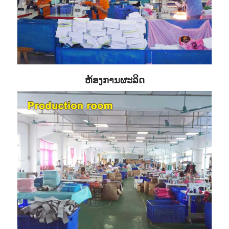
ຫ້ອງການຜະລິດ