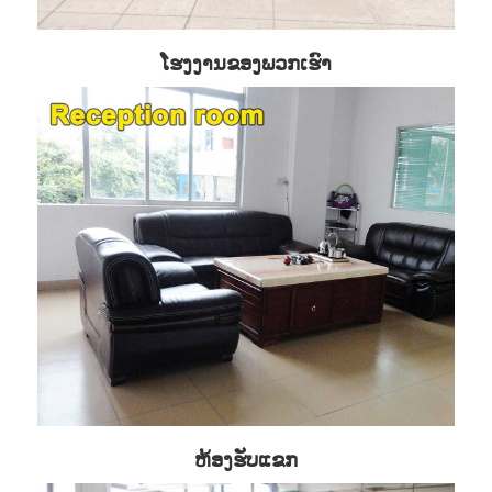
ໂຮງງານຂອງພວກເຮົາ
ຫ້ອງຮັບແຂກ