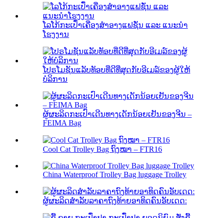
ໂລໂກ້ກະເປົ໋າເຄື່ອງສຳອາງແຟຊັ່ນ ແລະ ແນະນຳ
ໂຮງງານ
ໂປຣໂມຊັນແລັບທັອບທີ່ດີທີ່ສຸດກັບອີເມລ໌ຂອງຜູ້ໃຫ້
ບໍລິການ
ຜູ້ຜະລິດກະເປົາເດີນທາງເດັກນ້ອຍເຢັນຂອງຈີນ –
FEIMA Bag
Cool Cat Trolley Bag ຖົງໝາ – FTR16
China Waterproof Trolley Bag luggage Trolley
ຜູ້ຜະລິດສໍາລັບລາຄາຖົງທ້າຍອາທິດຄົນອັບເດດ: