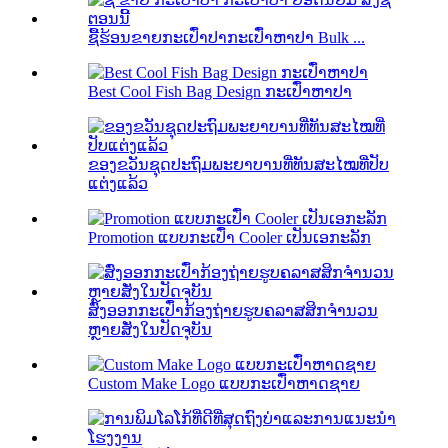
ຊື້ຮ້ອນຂາຍກະເປົ໋າປາກະເປົ໋າຫາປາ Bulk ...
Best Cool Fish Bag Design ກະເປົ໋າຫາປາ
ຂອງຂວັນຊຸດປະຖົມພະຍາບານທີ່ທັນສະໄໝທີ່ປັບ
ແຕ່ງແລ້ວ
Promotion ແບບກະເປົ໋າ Cooler ເປັນເອກະລັກ
ສົ່ງອອກກະເປົ໋າກ້ອງຖ່າຍຮູບຄລາສສິກຈໍານວນ
ຫຼາຍສັ່ງໃນປັດຈຸບັນ
Custom Make Logo ແບບກະເປົ໋າຫາດຊາຍ