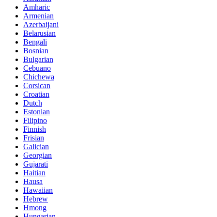
Amharic
Armenian
Azerbaijani
Belarusian
Bengali
Bosnian
Bulgarian
Cebuano
Chichewa
Corsican
Croatian
Dutch
Estonian
Filipino
Finnish
Frisian
Galician
Georgian
Gujarati
Haitian
Hausa
Hawaiian
Hebrew
Hmong
Hungarian