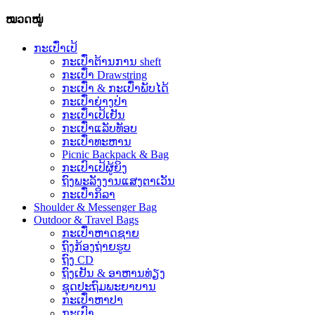
ໝວດໝູ່
ກະເປົ໋າເປ້
ກະເປົ໋າຕ້ານການ sheft
ກະເປົ໋າ Drawstring
ກະເປົ໋າ & ກະເປົ໋າພັບໄດ້
ກະເປົ໋າຍ່າງປ່າ
ກະເປົ໋າເປ້ເຢັນ
ກະເປົ໋າແລັບທັອບ
ກະເປົ໋າທະຫານ
Picnic Backpack & Bag
ກະເປົາເປ້ຜູ້ຍິງ
ຖົງພະລັງງານແສງຕາເວັນ
ກະເປົ໋າກິລາ
Shoulder & Messenger Bag
Outdoor & Travel Bags
ກະເປົ໋າຫາດຊາຍ
ຖົງກ້ອງຖ່າຍຮູບ
ຖົງ CD
ຖົງເຢັນ & ອາຫານທ່ຽງ
ຊຸດປະຖົມພະຍາບານ
ກະເປົ໋າຫາປາ
ກະເປົາ