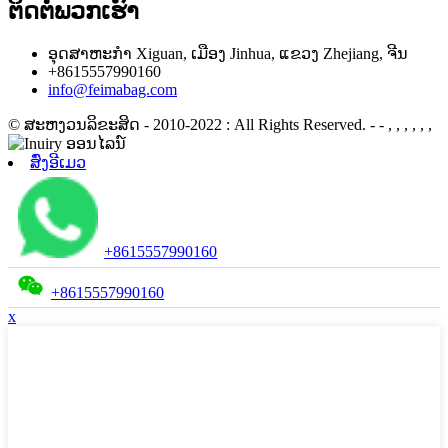
ຕິດ​ຕໍ່​ພວກ​ເຮົາ
ອຸດສາຫະກຳ Xiguan, ເມືອງ Jinhua, ແຂວງ Zhejiang, ຈີນ
+8615557990160
info@feimabag.com
© ສະຫງວນລິຂະສິດ - 2010-2022 : All Rights Reserved.
- - , , , , , ,
ສົ່ງອີເມວ
+8615557990160
+8615557990160
x