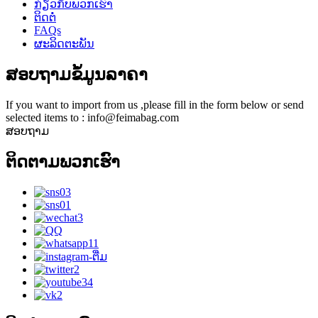
ກ່ຽວ​ກັບ​ພວກ​ເຮົາ
ຕິດຕໍ່
FAQs
ຜະລິດຕະພັນ
ສອບຖາມຂໍ້ມູນລາຄາ
If you want to import from us ,please fill in the form below or send
selected items to : info@feimabag.com
ສອບຖາມ
ຕິດ​ຕາມ​ພວກ​ເຮົາ