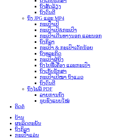
ຖົງເກັບຮັກສາ
ຖົງສັດລ້ຽງ
ຖົງດົນຕີ
ຖົງ JPG ແລະ MP4
ກະເປົ໋າເປ້
ກະເປົາເປ້&ກະເປົາ
ກະເປົາເດີນທາງນອກ ແລະນອກ
ຖົງກິລາ
ກະເປົາ & ກະເປົາເດັກນ້ອຍ
ຖົງທຸລະກິດ
ກະເປົາຜູ້ຍິງ
ຖົງໄປຊື້ເຄື່ອງ ແລະກະເປົາ
ຖົງເກັບຮັກສາ
ກະເປົາເປ້ໝາ ຖົງແມວ
ຖົງດົນຕີ
ຖົງໄຟລ໌ PDF
ລາຍ​ການ​ຖົງ​
ຮູບຊົງແບບໃໝ່
ຕິດຕໍ່
ບ້ານ
ຜະລິດຕະພັນ
ຖົງກິລາ
ກະເປົ໋າແລ່ນ