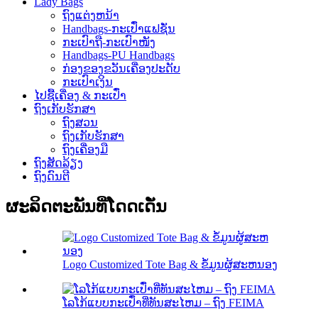
Lady Bags
ຖົງແຕ່ງຫນ້າ
Handbags-ກະເປົ໋າແຟຊັ່ນ
ກະເປົາຖື-ກະເປົາໜັງ
Handbags-PU Handbags
ກ່ອງຂອງຂວັນເຄື່ອງປະດັບ
ກະເປົາເງິນ
ໄປຊື້ເຄື່ອງ & ກະເປົ໋າ
ຖົງເກັບຮັກສາ
ຖົງສວນ
ຖົງເກັບຮັກສາ
ຖົງເຄື່ອງມື
ຖົງສັດລ້ຽງ
ຖົງດົນຕີ
ຜະລິດຕະພັນທີ່ໂດດເດັ່ນ
Logo Customized Tote Bag & ຂໍ້ມູນຜູ້ສະຫນອງ
ໂລໂກ້ແບບກະເປົ໋າທີ່ທັນສະໄຫມ – ຖົງ FEIMA