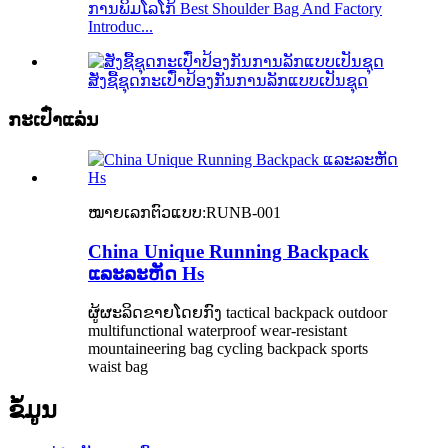
ການພິມໂລໂກ້ Best Shoulder Bag And Factory
Introduc...
ສັ່ງຊື້ຊຸດກະເປົ໋າປ້ອງກັນການລັກແບບເປັນຊຸດ
ກະເປົ໋າແລ່ນ
ໝາຍເລກຕົວແບບ:
RUNB-001
China Unique Running Backpack
ແລະລະຫັດ Hs
ຜູ້ຜະລິດຂາຍໂດຍກົງ tactical backpack outdoor
multifunctional waterproof wear-resistant
mountaineering bag cycling backpack sports
waist bag
ຂໍ້ມູນ