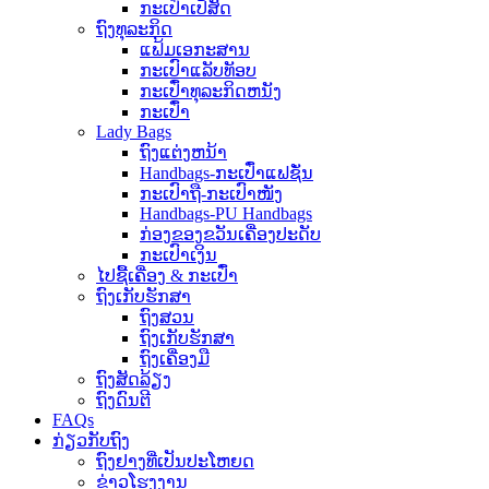
ກະເປົ໋າເປ້ສັດ
ຖົງທຸລະກິດ
ແຟ້ມເອກະສານ
ກະເປົາແລັບທັອບ
ກະເປົ໋າທຸລະກິດຫນັງ
ກະເປົ໋າ
Lady Bags
ຖົງແຕ່ງຫນ້າ
Handbags-ກະເປົ໋າແຟຊັ່ນ
ກະເປົາຖື-ກະເປົາໜັງ
Handbags-PU Handbags
ກ່ອງຂອງຂວັນເຄື່ອງປະດັບ
ກະເປົາເງິນ
ໄປຊື້ເຄື່ອງ & ກະເປົ໋າ
ຖົງເກັບຮັກສາ
ຖົງສວນ
ຖົງເກັບຮັກສາ
ຖົງເຄື່ອງມື
ຖົງສັດລ້ຽງ
ຖົງດົນຕີ
FAQs
ກ່ຽວກັບຖົງ
ຖົງຢາງທີ່ເປັນປະໂຫຍດ
ຂ່າວໂຮງງານ