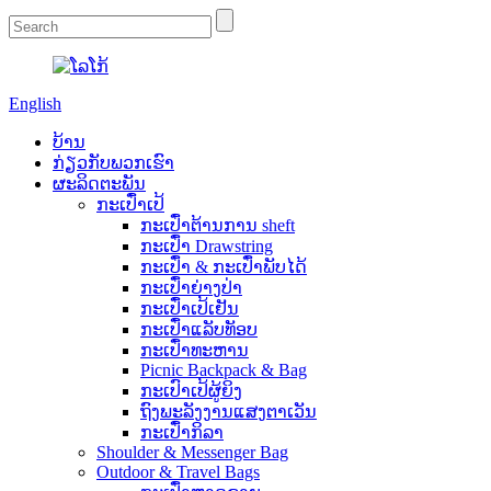
English
ບ້ານ
ກ່ຽວ​ກັບ​ພວກ​ເຮົາ
ຜະລິດຕະພັນ
ກະເປົ໋າເປ້
ກະເປົ໋າຕ້ານການ sheft
ກະເປົ໋າ Drawstring
ກະເປົ໋າ & ກະເປົ໋າພັບໄດ້
ກະເປົ໋າຍ່າງປ່າ
ກະເປົ໋າເປ້ເຢັນ
ກະເປົ໋າແລັບທັອບ
ກະເປົ໋າທະຫານ
Picnic Backpack & Bag
ກະເປົາເປ້ຜູ້ຍິງ
ຖົງພະລັງງານແສງຕາເວັນ
ກະເປົ໋າກິລາ
Shoulder & Messenger Bag
Outdoor & Travel Bags