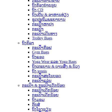
ກະເປົ໋າຫາດຊາຍ
ຖົງກ້ອງຖ່າຍຮູບ
ຖົງ CD
ຖົງເຢັນ & ອາຫານທ່ຽງ
ຊຸດປະຖົມພະຍາບານ
ກະເປົ໋າຫາປາ
ກະເປົາ
ກະເປົາເດີນທາງ
Trolley Bags
ຖົງກິລາ
ກະເປົ໋າກ໊ອຟ
Gym Bags
ຖົງແອວ
Yoga Wear ແລະ Yoga Bags
ຖົງເຕະບານ & ບານສົ່ງ & ບ້ວງ
ຖົງ tennis
ກະເປົ໋າສະໂນບອດ
ກະເປົ໋າແລ່ນ
ກະເປົາ & ກະເປົາເດັກນ້ອຍ
ກະເປົາເດັກນ້ອຍ
ກະເປົາເດັກນ້ອຍ
ຖົງມອມ
ກັບ​ສໍ
ຖົງໂຮງຮຽນ