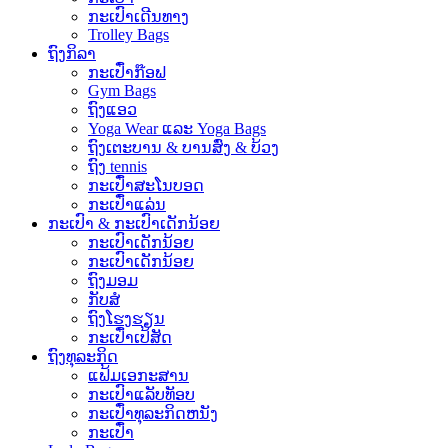
ກະເປົາເດີນທາງ
Trolley Bags
ຖົງກິລາ
ກະເປົ໋າກ໊ອຟ
Gym Bags
ຖົງແອວ
Yoga Wear ແລະ Yoga Bags
ຖົງເຕະບານ & ບານສົ່ງ & ບ້ວງ
ຖົງ tennis
ກະເປົ໋າສະໂນບອດ
ກະເປົ໋າແລ່ນ
ກະເປົາ & ກະເປົາເດັກນ້ອຍ
ກະເປົາເດັກນ້ອຍ
ກະເປົາເດັກນ້ອຍ
ຖົງມອມ
ກັບ​ສໍ
ຖົງໂຮງຮຽນ
ກະເປົ໋າເປ້ສັດ
ຖົງທຸລະກິດ
ແຟ້ມເອກະສານ
ກະເປົາແລັບທັອບ
ກະເປົ໋າທຸລະກິດຫນັງ
ກະເປົ໋າ