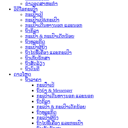
ຂ່າວອຸດສາຫະກໍາ
ວິດີໂອກະເປົ໋າ
ກະເປົ໋າເປ້
ກະເປົາເປ້&ກະເປົາ
ກະເປົາເດີນທາງນອກ ແລະນອກ
ຖົງກິລາ
ກະເປົາ & ກະເປົາເດັກນ້ອຍ
ຖົງທຸລະກິດ
ກະເປົາຜູ້ຍິງ
ຖົງໄປຊື້ເຄື່ອງ ແລະກະເປົາ
ຖົງເກັບຮັກສາ
ຖົງສັດລ້ຽງ
ຖົງດົນຕີ
ດາວໂຫຼດ
ຖົງລາຄາ
ກະເປົ໋າເປ້
ຖົງບ່າ & Messenger
ກະເປົາເດີນທາງນອກ ແລະນອກ
ຖົງກິລາ
ກະເປົາ & ກະເປົາເດັກນ້ອຍ
ຖົງທຸລະກິດ
ກະເປົາຜູ້ຍິງ
ຖົງໄປຊື້ເຄື່ອງ ແລະກະເປົາ