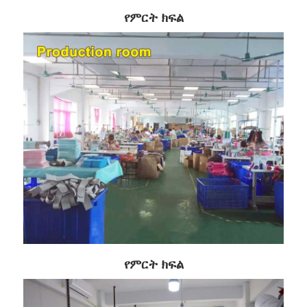
የምርት ክፍል
የምርት ክፍል