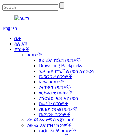
English
ቤት
ስለ እኛ
ምርቶች
ቦርሳዎች
ፀረ-ሼፍ የጀርባ ቦርሳዎች
Drawstring Backpacks
ሊታጠፍ የሚችል ቦርሳ እና ቦርሳ
የእግር ጉዞ ቦርሳዎች
አሪፍ ቦርሳዎች
የላፕቶፕ ቦርሳዎች
ወታደራዊ ቦርሳዎች
የሽርሽር ቦርሳ እና ቦርሳ
የሴቶች ቦርሳዎች
የፀሐይ ኃይል ቦርሳዎች
የስፖርት ቦርሳዎች
የትከሻ እና የሜሴንጀር ቦርሳ
የውጪ እና የጉዞ ቦርሳዎች
የባህር ዳርቻ ቦርሳዎች