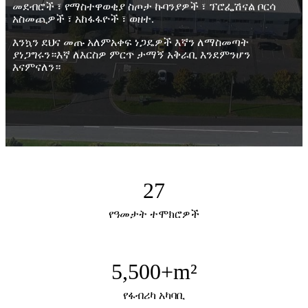
መደብሮች ፣ የማስተዋወቂያ ስጦታ ኩባንያዎች ፣ ፕሮፌሽናል ቦርሳ
አስመጪዎች ፣ አከፋፋዮች ፣ ወዘተ.
እንኳን ደህና መጡ አለምአቀፍ ነጋዴዎች እኛን ለማስመጣት
ያነጋግሩን።እኛ ለእርስዎ ምርጥ ታማኝ አቅራቢ እንደምንሆን
እናምናለን።
27
የዓመታት ተሞክሮዎች
5,500
+m²
የፋብሪካ አካባቢ