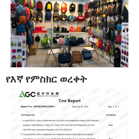
የእኛ የምስክር ወረቀት