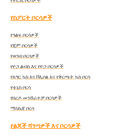
የትሮሊ ቦርሳዎች
የስፖርት ቦርሳዎች
የጎልፍ ቦርሳዎች
የጂም ቦርሳዎች
የወገብ ቦርሳዎች
የዮጋ ልብስ እና የዮጋ ቦርሳዎች
የእግር ኳስ እና ቮሊቦል እና የቅርጫት ኳስ ቦርሳ
የቴኒስ ቦርሳ
የበረዶ መንሸራተቻ ቦርሳዎች
ማስኬጃ ቦርሳ
የልጆች ሻንጣዎች እና ቦርሳዎች