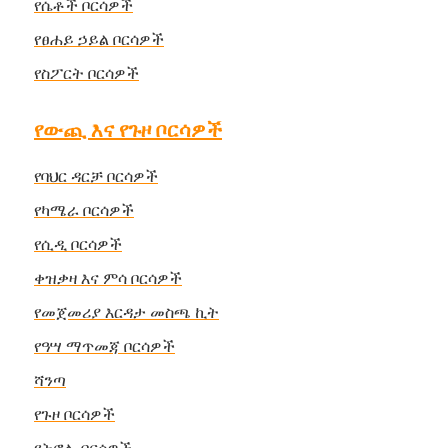
የሴቶች ቦርሳዎች
የፀሐይ ኃይል ቦርሳዎች
የስፖርት ቦርሳዎች
የውጪ እና የጉዞ ቦርሳዎች
የባህር ዳርቻ ቦርሳዎች
የካሜራ ቦርሳዎች
የሲዲ ቦርሳዎች
ቀዝቃዛ እና ምሳ ቦርሳዎች
የመጀመሪያ እርዳታ መስጫ ኪት
የዓሣ ማጥመጃ ቦርሳዎች
ሻንጣ
የጉዞ ቦርሳዎች