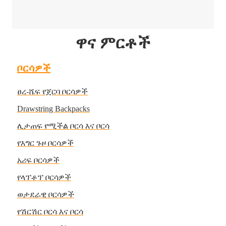
ዋና ምርቶች
ቦርሳዎች
ፀረ-ሼፍ የጀርባ ቦርሳዎች
Drawstring Backpacks
ሊታጠፍ የሚችል ቦርሳ እና ቦርሳ
የእግር ጉዞ ቦርሳዎች
አሪፍ ቦርሳዎች
የላፕቶፕ ቦርሳዎች
ወታደራዊ ቦርሳዎች
የሽርሽር ቦርሳ እና ቦርሳ