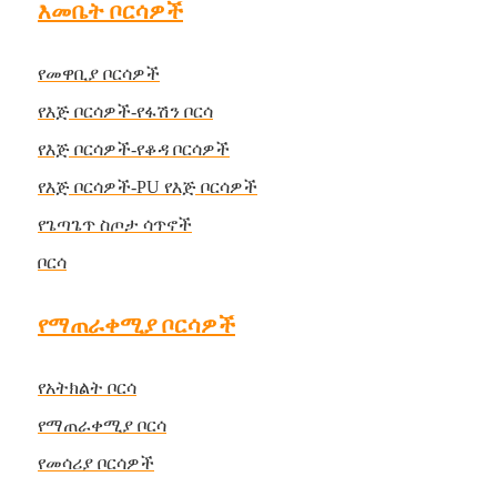
እመቤት ቦርሳዎች
የመዋቢያ ቦርሳዎች
የእጅ ቦርሳዎች-የፋሽን ቦርሳ
የእጅ ቦርሳዎች-የቆዳ ቦርሳዎች
የእጅ ቦርሳዎች-PU የእጅ ቦርሳዎች
የጌጣጌጥ ስጦታ ሳጥኖች
ቦርሳ
የማጠራቀሚያ ቦርሳዎች
የአትክልት ቦርሳ
የማጠራቀሚያ ቦርሳ
የመሳሪያ ቦርሳዎች