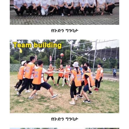
የቡድን ግንባታ
የቡድን ግንባታ