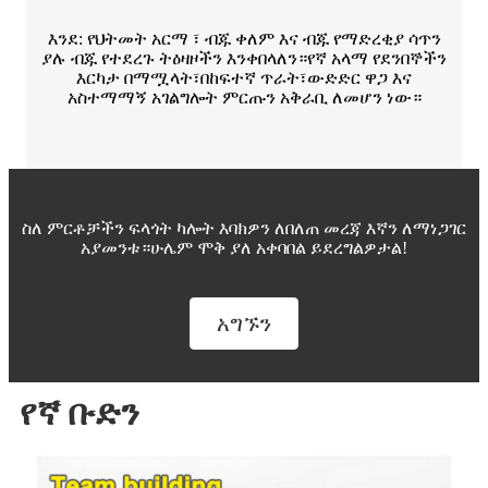
እንደ: የህትመት አርማ ፣ ብጁ ቀለም እና ብጁ የማድረቂያ ሳጥን
ያሉ ብጁ የተደረጉ ትዕዛዞችን እንቀበላለን።የኛ አላማ የደንበኞችን
እርካታ በማሟላት፣በከፍተኛ ጥራት፣ውድድር ዋጋ እና
አስተማማኝ አገልግሎት ምርጡን አቅራቢ ለመሆን ነው።
ስለ ምርቶቻችን ፍላጎት ካሎት እባክዎን ለበለጠ መረጃ እኛን ለማነጋገር
አያመንቱ።ሁሌም ሞቅ ያለ አቀባበል ይደረግልዎታል!
አግኙን
የኛ ቡድን