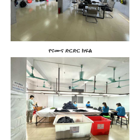
የናሙና ድርድር ክፍል