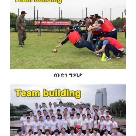
የቡድን ግንባታ