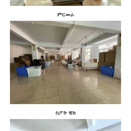
ምርመራ
ስፖት ቼክ