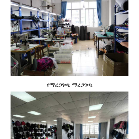
የማረጋገጫ ማረጋገጫ