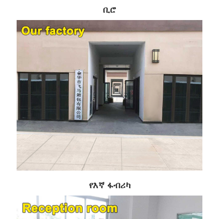
ቢሮ
የእኛ ፋብሪካ