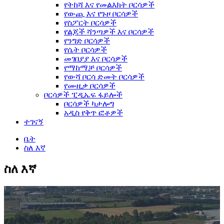
የትከሻ እና የመልእክት ቦርሳዎች
የውጪ እና የጉዞ ቦርሳዎች
የስፖርት ቦርሳዎች
የልጆች ሻንጣዎች እና ቦርሳዎች
የንግድ ቦርሳዎች
የሴት ቦርሳዎች
መገበያያ እና ቦርሳዎች
የማከማቻ ቦርሳዎች
የውሻ ቦርሳ ድመት ቦርሳዎች
የሙዚቃ ቦርሳዎች
ቦርሳዎች ፒዲኤፍ ፋይሎች
ቦርሳዎች ካታሎግ
አዲስ የቅጥ ፎቶዎች
ተገናኝ
ቤት
ስለ እኛ
ስለ እኛ