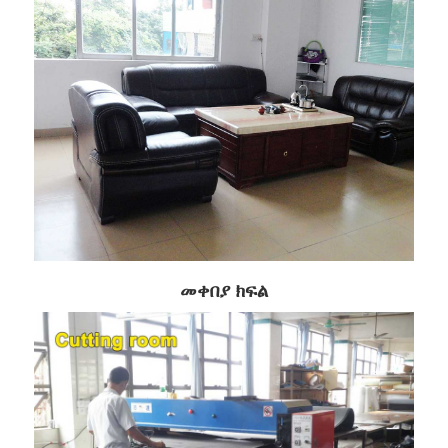
መቀበያ ክፍል