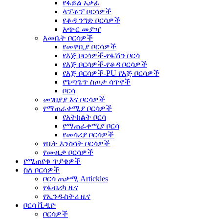
የፋይል አቃፊ
ላፕቶፕ ቦርሳዎች
የቆዳ ንግድ ቦርሳዎች
አጭር መያዣ
እመቤት ቦርሳዎች
የመዋቢያ ቦርሳዎች
የእጅ ቦርሳዎች-የፋሽን ቦርሳ
የእጅ ቦርሳዎች-የቆዳ ቦርሳዎች
የእጅ ቦርሳዎች-PU የእጅ ቦርሳዎች
የጌጣጌጥ ስጦታ ሳጥኖች
ቦርሳ
መገበያያ እና ቦርሳዎች
የማጠራቀሚያ ቦርሳዎች
የአትክልት ቦርሳ
የማጠራቀሚያ ቦርሳ
የመሳሪያ ቦርሳዎች
የቤት እንስሳት ቦርሳዎች
የሙዚቃ ቦርሳዎች
የሚጠየቁ ጥያቄዎች
ስለ ቦርሳዎች
ቦርሳ ጠቃሚ Artickles
የፋብሪካ ዜና
የኢንዱስትሪ ዜና
ቦርሳ ቪዲዮ
ቦርሳዎች