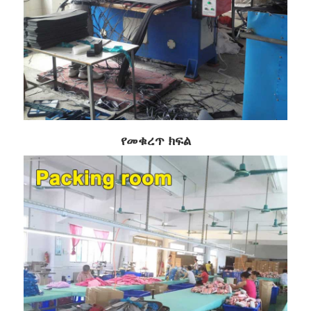
የመቁረጥ ክፍል