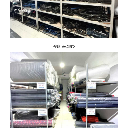
ዳይ መጋዘን