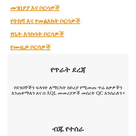
መገበያያ እና ቦርሳዎች
የትከሻ እና የመልእክት ቦርሳዎች
የቤት እንስሳት ቦርሳዎች
የሙዚቃ ቦርሳዎች
የጥራት ደረጃ
የደንበኞችን ፍላጎት ለማርካት ከኮሪያ የሚመጡ ጥሬ ዕቃዎችን
እንጠቀማለን እና በ AQL መመሪያዎች መሰረት QC እንሰራለን።
ብጁ የተሰራ