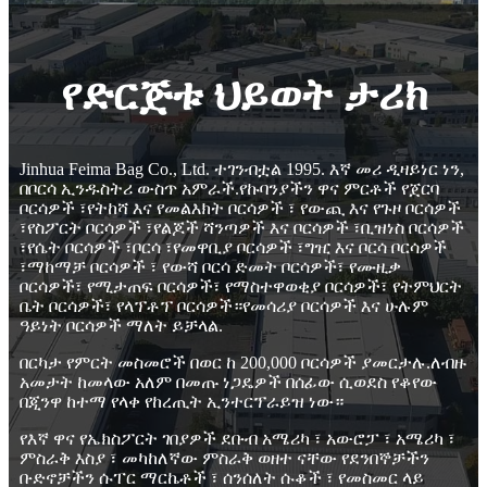
የድርጅቱ ህይወት ታሪክ
Jinhua Feima Bag Co., Ltd. ተገንብቷል 1995. እኛ መሪ ዲዛይነር ነን,
በቦርሳ ኢንዱስትሪ ውስጥ አምራች.የኩባንያችን ዋና ምርቶች የጀርባ
ቦርሳዎች ፣የትከሻ እና የመልእክት ቦርሳዎች ፣ የውጪ እና የጉዞ ቦርሳዎች
፣የስፖርት ቦርሳዎች ፣የልጆች ሻንጣዎች እና ቦርሳዎች ፣ቢዝነስ ቦርሳዎች
፣የሴት ቦርሳዎች ፣ቦርሳ ፣የመዋቢያ ቦርሳዎች ፣ግዢ እና ቦርሳ ቦርሳዎች
፣ማከማቻ ቦርሳዎች ፣ የውሻ ቦርሳ ድመት ቦርሳዎች፣ የሙዚቃ
ቦርሳዎች፣ የሚታጠፍ ቦርሳዎች፣ የማስተዋወቂያ ቦርሳዎች፣ የትምህርት
ቤት ቦርሳዎች፣ የላፕቶፕ ቦርሳዎች።የመሳሪያ ቦርሳዎች እና ሁሉም
ዓይነት ቦርሳዎች ማለት ይቻላል.
በርካታ የምርት መስመሮች በወር ከ 200,000 ቦርሳዎች ያመርታሉ.ለብዙ
አመታት ከመላው አለም በመጡ ነጋዴዎች በሰፊው ሲወደስ የቆየው
በጂንዋ ከተማ የላቀ የከረጢት ኢንተርፕራይዝ ነው።
የእኛ ዋና የኤክስፖርት ገበያዎች ደቡብ አሜሪካ ፣ አውሮፓ ፣ አሜሪካ ፣
ምስራቅ እስያ ፣ መካከለኛው ምስራቅ ወዘተ ናቸው የደንበኞቻችን
ቡድኖቻችን ሱፐር ማርኬቶች ፣ ሰንሰለት ሱቆች ፣ የመስመር ላይ