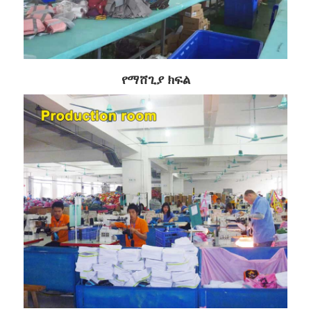
የማሸጊያ ክፍል