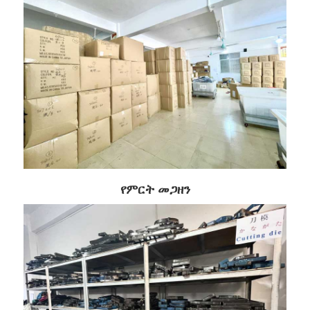
የምርት መጋዘን