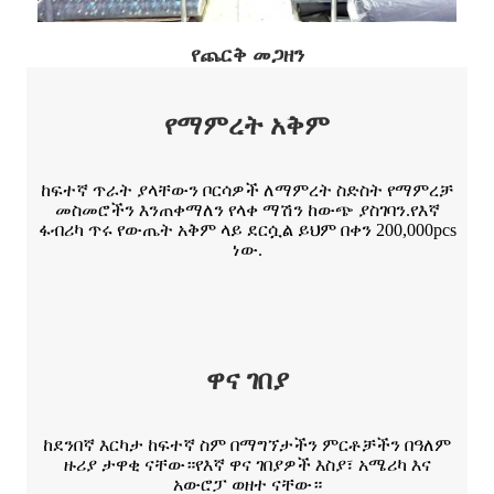
የጨርቅ መጋዘን
የማምረት አቅም
ከፍተኛ ጥራት ያላቸውን ቦርሳዎች ለማምረት ስድስት የማምረቻ
መስመሮችን እንጠቀማለን የላቀ ማሽን ከውጭ ያስገባን.የእኛ
ፋብሪካ ጥሩ የውጤት አቅም ላይ ደርሷል ይህም በቀን 200,000pcs
ነው.
ዋና ገበያ
ከደንበኛ እርካታ ከፍተኛ ስም በማግኘታችን ምርቶቻችን በዓለም
ዙሪያ ታዋቂ ናቸው።የእኛ ዋና ገበያዎች እስያ፣ አሜሪካ እና
አውሮፓ ወዘተ ናቸው።