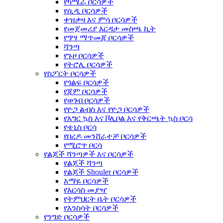
የካሜራ ቦርሳዎች
የሲዲ ቦርሳዎች
ቀዝቃዛ እና ምሳ ቦርሳዎች
የመጀመሪያ እርዳታ መስጫ ኪት
የዓሣ ማጥመጃ ቦርሳዎች
ሻንጣ
የጉዞ ቦርሳዎች
የትሮሊ ቦርሳዎች
የስፖርት ቦርሳዎች
የጎልፍ ቦርሳዎች
የጂም ቦርሳዎች
የወገብ ቦርሳዎች
የዮጋ ልብስ እና የዮጋ ቦርሳዎች
የእግር ኳስ እና ቮሊቦል እና የቅርጫት ኳስ ቦርሳ
የቴኒስ ቦርሳ
የበረዶ መንሸራተቻ ቦርሳዎች
የሚሮጥ ቦርሳ
የልጆች ሻንጣዎች እና ቦርሳዎች
የልጆች ሻንጣ
የልጆች Shouler ቦርሳዎች
እማዬ ቦርሳዎች
የእርሳስ መያዣ
የትምህርት ቤት ቦርሳዎች
የእንስሳት ቦርሳዎች
የንግድ ቦርሳዎች