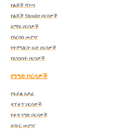
የልጆች ሻንጣ
የልጆች Shouler ቦርሳዎች
እማዬ ቦርሳዎች
የእርሳስ መያዣ
የትምህርት ቤት ቦርሳዎች
የእንስሳት ቦርሳዎች
የንግድ ቦርሳዎች
የፋይል አቃፊ
ላፕቶፕ ቦርሳዎች
የቆዳ ንግድ ቦርሳዎች
አጭር መያዣ