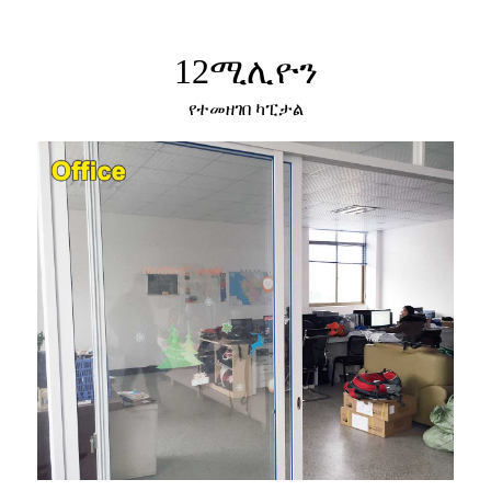
12
ሚሊዮን
የተመዘገበ ካፒታል