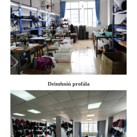
Deimhniú profála