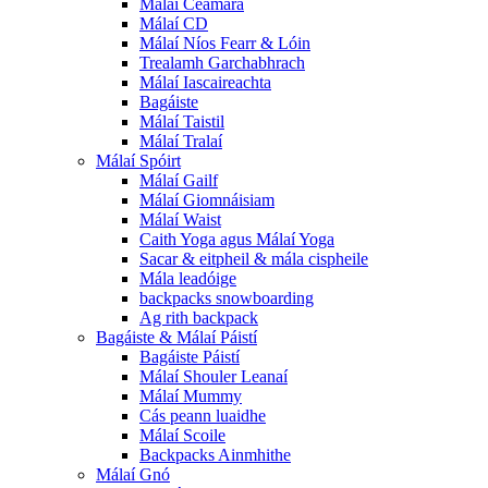
Málaí Ceamara
Málaí CD
Málaí Níos Fearr & Lóin
Trealamh Garchabhrach
Málaí Iascaireachta
Bagáiste
Málaí Taistil
Málaí Tralaí
Málaí Spóirt
Málaí Gailf
Málaí Giomnáisiam
Málaí Waist
Caith Yoga agus Málaí Yoga
Sacar & eitpheil & mála cispheile
Mála leadóige
backpacks snowboarding
Ag rith backpack
Bagáiste & Málaí Páistí
Bagáiste Páistí
Málaí Shouler Leanaí
Málaí Mummy
Cás peann luaidhe
Málaí Scoile
Backpacks Ainmhithe
Málaí Gnó