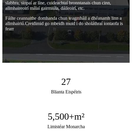
slabhra, siopaí ar líne, cuideachtaí bronntanais chun cinn,
allmhaireoirí málaí gairmiúla, dáileoirí, etc.
Fáilte ceannaithe domhanda chun teagmháil a dhéanamh linn a
allmhairiú.Creidimid go mbeidh muid i do sholáthraí iontaofa is
fearr
27
Blianta Eispéiris
5,500
+m²
Limistéar Monarcha