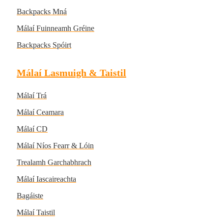
Backpacks Mná
Málaí Fuinneamh Gréine
Backpacks Spóirt
Málaí Lasmuigh & Taistil
Málaí Trá
Málaí Ceamara
Málaí CD
Málaí Níos Fearr & Lóin
Trealamh Garchabhrach
Málaí Iascaireachta
Bagáiste
Málaí Taistil