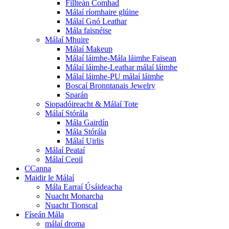
Fillteán Comhad
Málaí ríomhaire glúine
Málaí Gnó Leathar
Mála faisnéise
Málaí Mhuire
Málaí Makeup
Málaí láimhe-Mála láimhe Faisean
Málaí láimhe-Leathar málaí láimhe
Málaí láimhe-PU málaí láimhe
Boscaí Bronntanais Jewelry
Sparán
Siopadóireacht & Málaí Tote
Málaí Stórála
Mála Gairdín
Mála Stórála
Málaí Uirlis
Málaí Peataí
Málaí Ceoil
CCanna
Maidir le Málaí
Mála Earraí Úsáideacha
Nuacht Monarcha
Nuacht Tionscal
Físeán Mála
málaí droma