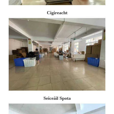
Cigireacht
Seiceáil Spota