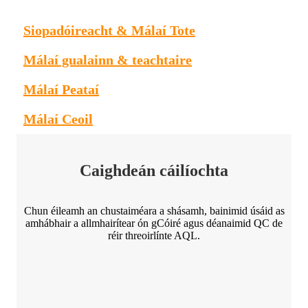
Siopadóireacht & Málaí Tote
Málaí gualainn & teachtaire
Málaí Peataí
Málaí Ceoil
Caighdeán cáilíochta
Chun éileamh an chustaiméara a shásamh, bainimid úsáid as
amhábhair a allmhairítear ón gCóiré agus déanaimid QC de
réir threoirlínte AQL.