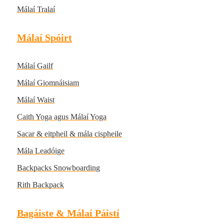
Málaí Tralaí
Málaí Spóirt
Málaí Gailf
Málaí Giomnáisiam
Málaí Waist
Caith Yoga agus Málaí Yoga
Sacar & eitpheil & mála cispheile
Mála Leadóige
Backpacks Snowboarding
Rith Backpack
Bagáiste & Málaí Páistí