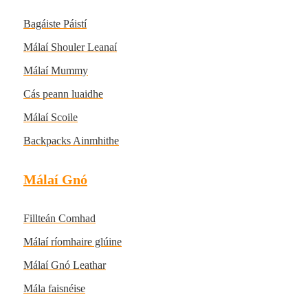
Bagáiste Páistí
Málaí Shouler Leanaí
Málaí Mummy
Cás peann luaidhe
Málaí Scoile
Backpacks Ainmhithe
Málaí Gnó
Fillteán Comhad
Málaí ríomhaire glúine
Málaí Gnó Leathar
Mála faisnéise