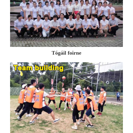
Tógáil foirne