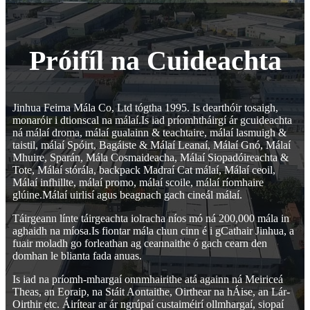
Próifíl na Cuideachta
Jinhua Feima Mála Co, Ltd tógtha 1995. Is dearthóir tosaigh,
monaróir i dtionscal na málaí.Is iad príomhtháirgí ár gcuideachta
ná málaí droma, málaí gualainn & teachtaire, málaí lasmuigh &
taistil, málaí Spóirt, Bagáiste & Málaí Leanaí, Málaí Gnó, Málaí
Mhuire, Sparán, Mála Cosmaideacha, Málaí Siopadóireachta &
Tote, Málaí stórála, backpack Madraí Cat málaí, Málaí ceoil,
Málaí infhillte, málaí promo, málaí scoile, málaí ríomhaire
glúine.Málaí uirlisí agus beagnach gach cineál málaí.
Táirgeann línte táirgeachta iolracha níos mó ná 200,000 mála in
aghaidh na míosa.Is fiontar mála chun cinn é i gCathair Jinhua, a
fuair moladh go forleathan ag ceannaithe ó gach cearn den
domhan le blianta fada anuas.
Is iad na príomh-mhargaí onnmhairithe atá againn ná Meiriceá
Theas, an Eoraip, na Stáit Aontaithe, Oirthear na hÁise, an Lár-
Oirthir etc. Áirítear ar ár ngrúpaí custaiméirí ollmhargaí, siopaí