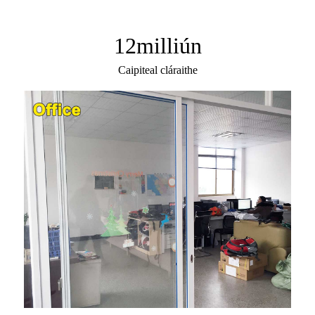
12
milliún
Caipiteal cláraithe