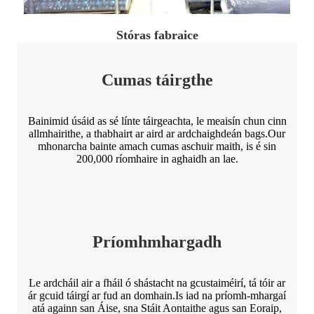
Stóras fabraice
Cumas táirgthe
Bainimid úsáid as sé línte táirgeachta, le meaisín chun cinn
allmhairithe, a thabhairt ar aird ar ardchaighdeán bags.Our
mhonarcha bainte amach cumas aschuir maith, is é sin
200,000 ríomhaire in aghaidh an lae.
Príomhmhargadh
Le ardcháil air a fháil ó shástacht na gcustaiméirí, tá tóir ar
ár gcuid táirgí ar fud an domhain.Is iad na príomh-mhargaí
atá againn san Áise, sna Stáit Aontaithe agus san Eoraip,