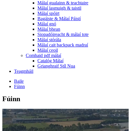
Málaí gualainn & teachtaire
Málaí lasmuigh & taistil
Málaí spóirt
Bagáiste & Málaí Páistí
Málaí gnó
Málaí bhean
Siopadóireacht & málaí tote
Málaí stórála
Málaí cait backpack madraí
Málaí ceoil
Comhaid pdf málaí
Catalóg Málaí
Grianghraif Stíl Nua
Teagmháil
Baile
Fúinn
Fúinn