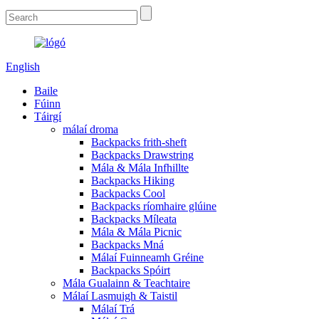
English
Baile
Fúinn
Táirgí
málaí droma
Backpacks frith-sheft
Backpacks Drawstring
Mála & Mála Infhillte
Backpacks Hiking
Backpacks Cool
Backpacks ríomhaire glúine
Backpacks Míleata
Mála & Mála Picnic
Backpacks Mná
Málaí Fuinneamh Gréine
Backpacks Spóirt
Mála Gualainn & Teachtaire
Málaí Lasmuigh & Taistil
Málaí Trá