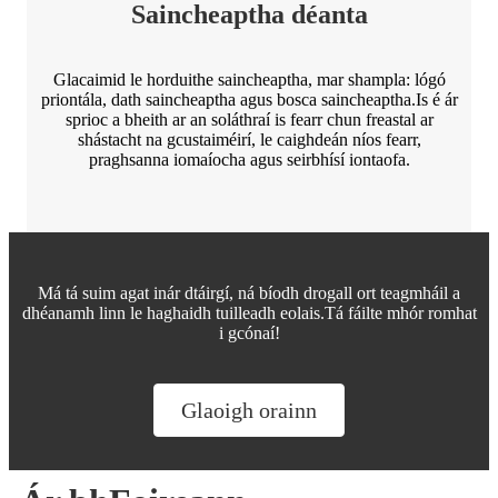
Saincheaptha déanta
Glacaimid le horduithe saincheaptha, mar shampla: lógó
priontála, dath saincheaptha agus bosca saincheaptha.Is é ár
sprioc a bheith ar an soláthraí is fearr chun freastal ar
shástacht na gcustaiméirí, le caighdeán níos fearr,
praghsanna iomaíocha agus seirbhísí iontaofa.
Má tá suim agat inár dtáirgí, ná bíodh drogall ort teagmháil a
dhéanamh linn le haghaidh tuilleadh eolais.Tá fáilte mhór romhat
i gcónaí!
Glaoigh orainn