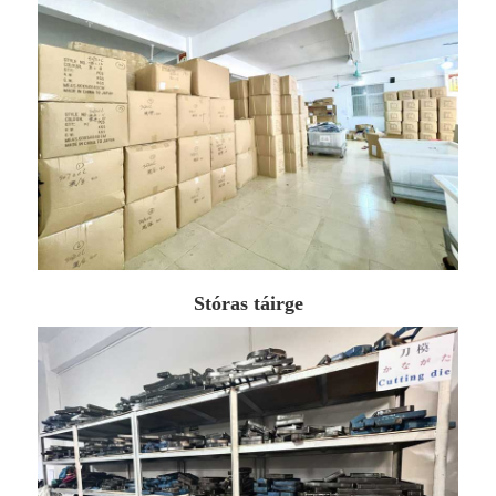
Stóras táirge