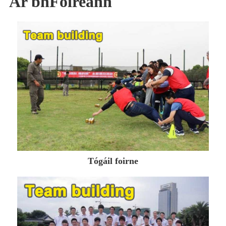
Ár bhFoireann
Tógáil foirne