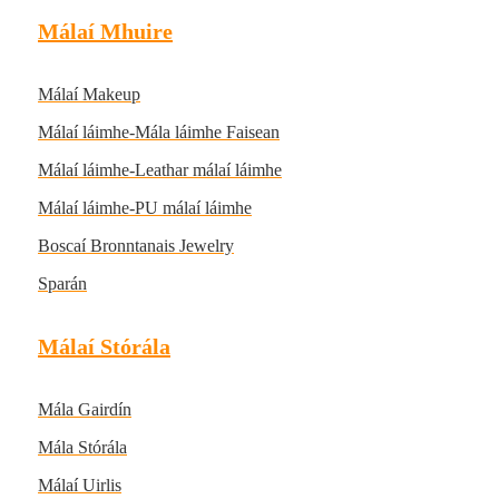
Málaí Mhuire
Málaí Makeup
Málaí láimhe-Mála láimhe Faisean
Málaí láimhe-Leathar málaí láimhe
Málaí láimhe-PU málaí láimhe
Boscaí Bronntanais Jewelry
Sparán
Málaí Stórála
Mála Gairdín
Mála Stórála
Málaí Uirlis