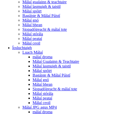
Málaí gualainn & teachtaire
Málaí lasmuigh & taistil
Málaí spóirt
Bagáiste & Málaí Páistí
Málaí gnó
Málaí bhean
Siopadóireacht & málaí tote
Málaí stórála
Málaí peataí
Málaí ceoil
Íosluchtaigh
Luach Málaí
málaí droma
Málaí Gualainn & Teachtaire
Málaí lasmuigh & taistil
Málaí spóirt
Bagáiste & Málaí Páistí
Málaí gnó
Málaí bhean
Siopadóireacht & málaí tote
Málaí stórála
Málaí peataí
Málaí ceoil
Málaí JPG agus MP4
málaí droma