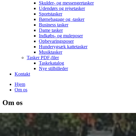
Skulder- og messengertasker
Udendørs og rejsetasker
Sportstasker
Børnebagage og -tasker
Business tasker
Dame tasker
Indkøbs- og muleposer
Opbevaringsposer
Hunderygsæk kattetasker
Musiktasker
Tasker PDF-filer
Taskekatalog
Nye stilbilleder
Kontakt
Hjem
Om os
Om os