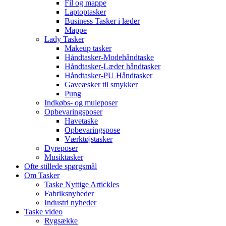
Fil og mappe
Laptoptasker
Business Tasker i læder
Mappe
Lady Tasker
Makeup tasker
Håndtasker-Modehåndtaske
Håndtasker-Læder håndtasker
Håndtasker-PU Håndtasker
Gaveæsker til smykker
Pung
Indkøbs- og muleposer
Opbevaringsposer
Havetaske
Opbevaringspose
Værktøjstasker
Dyreposer
Musiktasker
Ofte stillede spørgsmål
Om Tasker
Taske Nyttige Artickles
Fabriksnyheder
Industri nyheder
Taske video
Rygsække