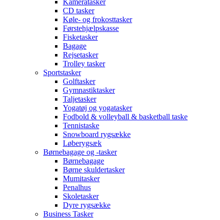
Kameratasker
CD tasker
Køle- og frokosttasker
Førstehjælpskasse
Fisketasker
Bagage
Rejsetasker
Trolley tasker
Sportstasker
Golftasker
Gymnastiktasker
Taljetasker
Yogatøj og yogatasker
Fodbold & volleyball & basketball taske
Tennistaske
Snowboard rygsække
Løberygsæk
Børnebagage og -tasker
Børnebagage
Børne skuldertasker
Mumitasker
Penalhus
Skoletasker
Dyre rygsække
Business Tasker