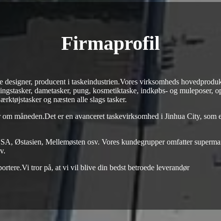
Firmaprofil
e designer, producent i taskeindustrien.Vores virksomheds hovedproduk
etningstasker, dametasker, pung, kosmetiktaske, indkøbs- og muleposer, 
rktøjstasker og næsten alle slags tasker.
r om måneden.Det er en avanceret taskevirksomhed i Jinhua City, som e
USA, Østasien, Mellemøsten osv. Vores kundegrupper omfatter supermar
v.
rtere.Vi tror på, at vi vil blive din bedst betroede leverandør