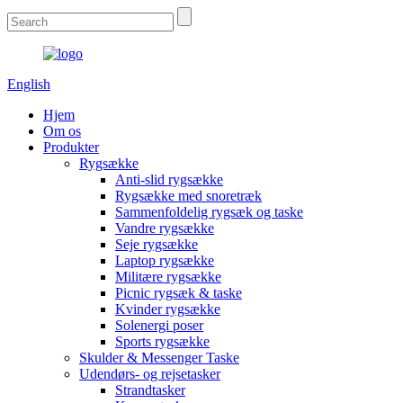
English
Hjem
Om os
Produkter
Rygsække
Anti-slid rygsække
Rygsække med snoretræk
Sammenfoldelig rygsæk og taske
Vandre rygsække
Seje rygsække
Laptop rygsække
Militære rygsække
Picnic rygsæk & taske
Kvinder rygsække
Solenergi poser
Sports rygsække
Skulder & Messenger Taske
Udendørs- og rejsetasker
Strandtasker