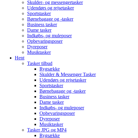
Skulder- og messengertasker
Udendørs og rejsetasker
Sportstasker
Børnebagage og -tasker
Business tasker
Dame tasker
Indkøbs- og muleposer
Opbevaringsposer
Dyreposer
Musiktasker
Hent
Tasker tilbud
Rygsække
Skulder & Messenger Tasker
Udendørs og rejsetasker
Sportstasker
Børnebagage og -tasker
Business tasker
Dame tasker
Indkøbs- og muleposer
Opbevaringsposer
Dyreposer
Musiktasker
Tasker JPG og MP4
Rygsække