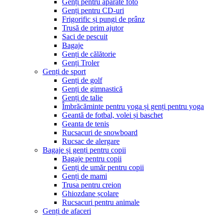
Genți pentru aparate foto
Genți pentru CD-uri
Frigorific și pungi de prânz
Trusă de prim ajutor
Saci de pescuit
Bagaje
Genți de călătorie
Genți Troler
Genți de sport
Genți de golf
Genți de gimnastică
Genți de talie
Îmbrăcăminte pentru yoga și genți pentru yoga
Geantă de fotbal, volei și baschet
Geanta de tenis
Rucsacuri de snowboard
Rucsac de alergare
Bagaje și genți pentru copii
Bagaje pentru copii
Genți de umăr pentru copii
Genți de mami
Trusa pentru creion
Ghiozdane școlare
Rucsacuri pentru animale
Genți de afaceri