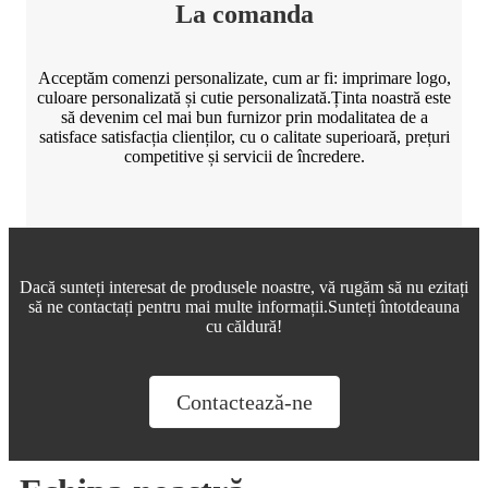
La comanda
Acceptăm comenzi personalizate, cum ar fi: imprimare logo,
culoare personalizată și cutie personalizată.Ținta noastră este
să devenim cel mai bun furnizor prin modalitatea de a
satisface satisfacția clienților, cu o calitate superioară, prețuri
competitive și servicii de încredere.
Dacă sunteți interesat de produsele noastre, vă rugăm să nu ezitați
să ne contactați pentru mai multe informații.Sunteți întotdeauna
cu căldură!
Contactează-ne