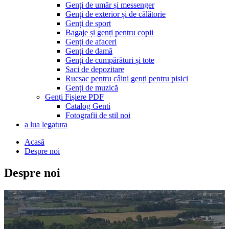
Genți de umăr și messenger
Genți de exterior și de călătorie
Genți de sport
Bagaje și genți pentru copii
Genți de afaceri
Genți de damă
Genți de cumpărături și tote
Saci de depozitare
Rucsac pentru câini genți pentru pisici
Genți de muzică
Genți Fișiere PDF
Catalog Genti
Fotografii de stil noi
a lua legatura
Acasă
Despre noi
Despre noi