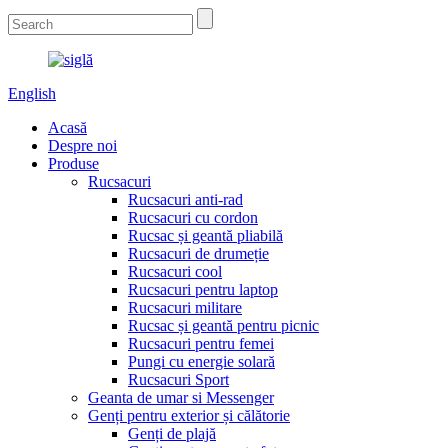
English
Acasă
Despre noi
Produse
Rucsacuri
Rucsacuri anti-rad
Rucsacuri cu cordon
Rucsac și geantă pliabilă
Rucsacuri de drumeție
Rucsacuri cool
Rucsacuri pentru laptop
Rucsacuri militare
Rucsac și geantă pentru picnic
Rucsacuri pentru femei
Pungi cu energie solară
Rucsacuri Sport
Geanta de umar si Messenger
Genți pentru exterior și călătorie
Genți de plajă