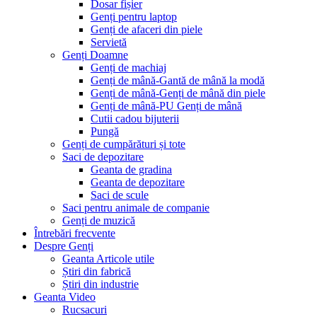
Dosar fișier
Genți pentru laptop
Genți de afaceri din piele
Servietă
Genți Doamne
Genți de machiaj
Genți de mână-Gantă de mână la modă
Genți de mână-Genți de mână din piele
Genți de mână-PU Genți de mână
Cutii cadou bijuterii
Pungă
Genți de cumpărături și tote
Saci de depozitare
Geanta de gradina
Geanta de depozitare
Saci de scule
Saci pentru animale de companie
Genți de muzică
Întrebări frecvente
Despre Genți
Geanta Articole utile
Știri din fabrică
Știri din industrie
Geanta Video
Rucsacuri