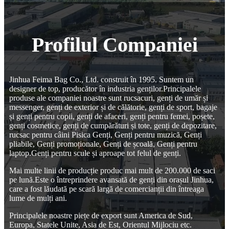
Profilul Companiei
Jinhua Feima Bag Co., Ltd. construit în 1995. Suntem un
designer de top, producător în industria genților.Principalele
produse ale companiei noastre sunt rucsacuri, genți de umăr și
messenger, genți de exterior și de călătorie, genți de sport, bagaje
și genți pentru copii, genți de afaceri, genți pentru femei, poșete,
genți cosmetice, genți de cumpărături și tote, genți de depozitare,
rucsac pentru câini Pisica Genți, Genți pentru muzică, Genți
pliabile, Genți promoționale, Genți de școală, Genți pentru
laptop.Genți pentru scule și aproape tot felul de genți.
Mai multe linii de producție produc mai mult de 200.000 de saci
pe lună.Este o întreprindere avansată de genți din orașul Jinhua,
care a fost lăudată pe scară largă de comercianții din întreaga
lume de mulți ani.
Principalele noastre piețe de export sunt America de Sud,
Europa, Statele Unite, Asia de Est, Orientul Mijlociu etc.