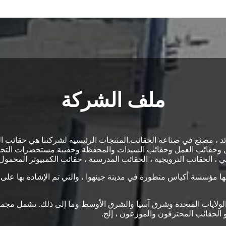
ملف الشركة
Feima B. بنيت عام 1995. نحن مصمم رائد ، مصنع في صناعة الحقائب.المنتجات الرئيسية لشر
ال وحقائب العمل وحقائب السيدات والمحفظة وحقيبة مستحضرات التج
ي ، الحقائب الترويجية ، الحقائب المدرسية ، حقائب الكمبيوتر المحمول.أ
المتعددة أكثر من 200000 كيس شهريًا.إنها مؤسسة أكياس متطورة في مدينة جينهوا ، والتي ت
با والولايات المتحدة وشرق آسيا والشرق الأوسط وما إلى ذلك. تشمل مج
و الحقائب المحترفون والموزعون ، إلخ.