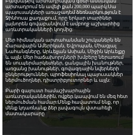
Բազմաթիվ արտադրական գծեր ամսական
արտադրում են ավելի քան 200,000 պարկ:Սա
պայուսակների առաջադեմ ձեռնարկություն է
Ջինհուա քաղաքում, որը երկար տարիներ
լայնորեն գովաբանվում է ամբողջ աշխարհից
առևտրականների կողմից:
Մեր հիմնական արտահանման շուկաներն են
Հարավային Ամերիկան, Եվրոպան, Միացյալ
Նահանգները, Արևելյան Ասիան, Միջին Արևելքը
և այլն: Մեր հաճախորդների խմբերը ներառում
են սուպերմարկետներ, ցանցային խանութներ,
առցանց խանութներ, գովազդային նվերների
ընկերություններ, պրոֆեսիոնալ պայուսակներ
ներմուծողներ, դիստրիբյուտորներ և այլն:
Բարի գալուստ համաշխարհային
առևտրականներին, ովքեր կապվում են մեզ հետ
ներմուծման համար:Մենք հավատում ենք, որ
մենք կդառնանք ձեր լավագույն վստահելի
մատակարարը