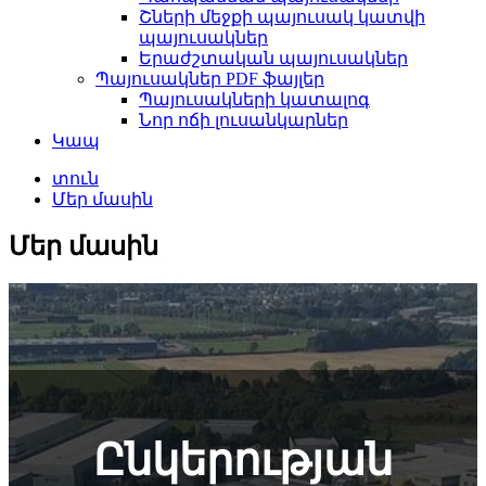
Շների մեջքի պայուսակ կատվի
պայուսակներ
Երաժշտական ​​պայուսակներ
Պայուսակներ PDF ֆայլեր
Պայուսակների կատալոգ
Նոր ոճի լուսանկարներ
Կապ
տուն
Մեր մասին
Մեր մասին
Ընկերության