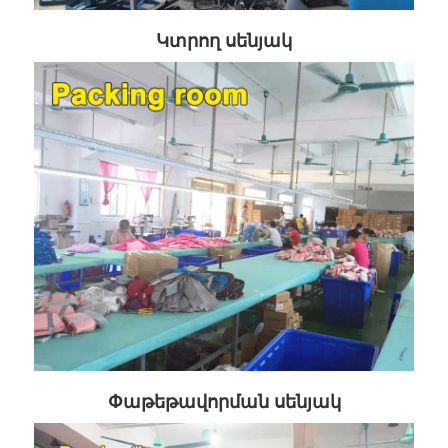
Կտրող սենյակ
Փաթեթավորման սենյակ