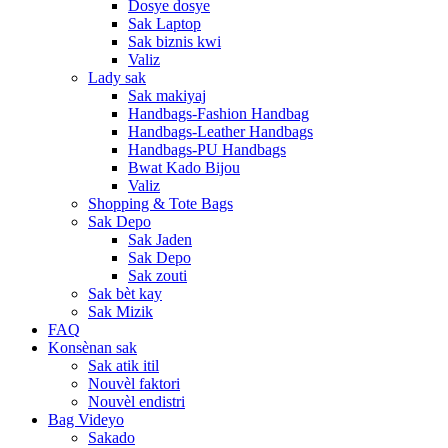
Dosye dosye
Sak Laptop
Sak biznis kwi
Valiz
Lady sak
Sak makiyaj
Handbags-Fashion Handbag
Handbags-Leather Handbags
Handbags-PU Handbags
Bwat Kado Bijou
Valiz
Shopping & Tote Bags
Sak Depo
Sak Jaden
Sak Depo
Sak zouti
Sak bèt kay
Sak Mizik
FAQ
Konsènan sak
Sak atik itil
Nouvèl faktori
Nouvèl endistri
Bag Videyo
Sakado