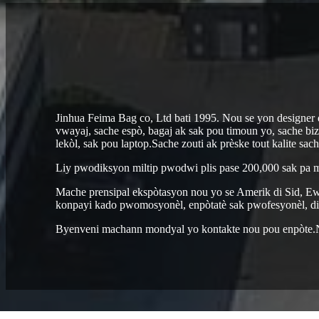
Jinhua Feima Bag co, Ltd bati 1995. Nou se yon designer d
vwayaj, sache espò, bagaj ak sak pou timoun yo, sache bizn
lekòl, sak pou laptop.Sache zouti ak prèske tout kalite sach
Liy pwodiksyon miltip pwodwi plis pase 200,000 sak pa mwa
Mache prensipal ekspòtasyon nou yo se Amerik di Sid, Ew
konpayi kado pwomosyonèl, enpòtatè sak pwofesyonèl, distr
Byenveni machann mondyal yo kontakte nou pou enpòte.No