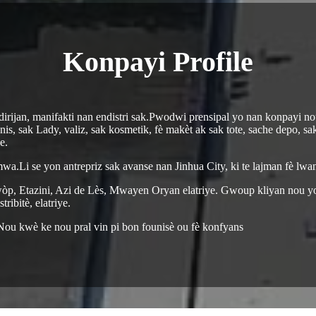
Konpayi Profile
irijan, manifakti nan endistri sak.Pwodwi prensipal yo nan konpayi no
is, sak Lady, valiz, sak kosmetik, fè makèt ak sak tote, sache depo, sa
e.
.Li se yon antrepriz sak avanse nan Jinhua City, ki te lajman fè lwan
òp, Etazini, Azi de Lès, Mwayen Oryan elatriye. Gwoup kliyan nou y
ibitè, elatriye.
u kwè ke nou pral vin pi bon founisè ou fè konfyans