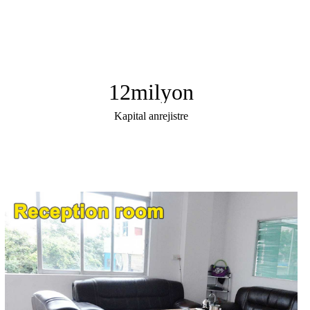
12
milyon
Kapital anrejistre