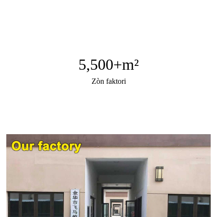
5,500
+m²
Zòn faktori