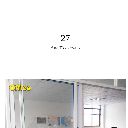
27
Ane Eksperyans