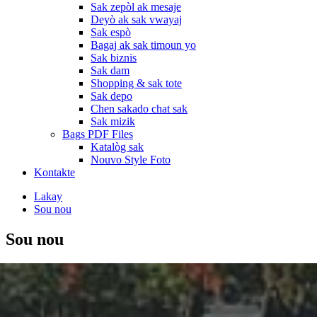
Sak zepòl ak mesaje
Deyò ak sak vwayaj
Sak espò
Bagaj ak sak timoun yo
Sak biznis
Sak dam
Shopping & sak tote
Sak depo
Chen sakado chat sak
Sak mizik
Bags PDF Files
Katalòg sak
Nouvo Style Foto
Kontakte
Lakay
Sou nou
Sou nou