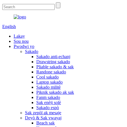
English
Lakay
Sou nou
Pwodwi yo
Sakado
Sakado anti-echanj
Drawstring sakado
Pliable sakado & sak
Randone sakado
Cool sakado
Laptop sakado
Sakado militè
Piknik sakado ak sak
Fanm sakado
Sak enèji solè
Sakado espò
Sak zepòl ak mesaje
Deyò & Sak vwayaj
Beach sak