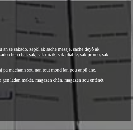
u an se sakado, zepòl ak sache mesaje, sache deyò ak
kado chen chat. sak, sak mizik, sak pliable, sak promo, sak
j pa machann soti nan tout mond lan pou anpil ane.
o gen ladan makèt, magazen chèn, magazen sou entènèt,