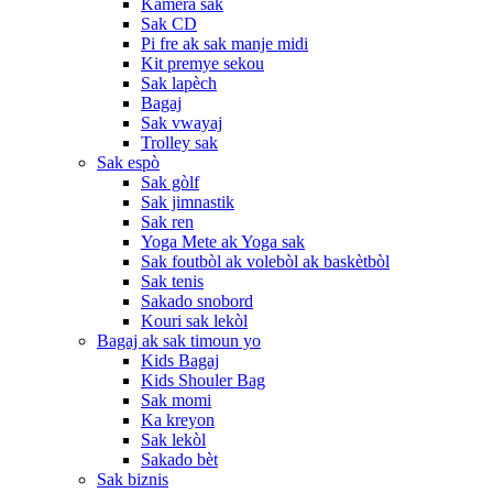
Kamera sak
Sak CD
Pi fre ak sak manje midi
Kit premye sekou
Sak lapèch
Bagaj
Sak vwayaj
Trolley sak
Sak espò
Sak gòlf
Sak jimnastik
Sak ren
Yoga Mete ak Yoga sak
Sak foutbòl ak volebòl ak baskètbòl
Sak tenis
Sakado snobord
Kouri sak lekòl
Bagaj ak sak timoun yo
Kids Bagaj
Kids Shouler Bag
Sak momi
Ka kreyon
Sak lekòl
Sakado bèt
Sak biznis