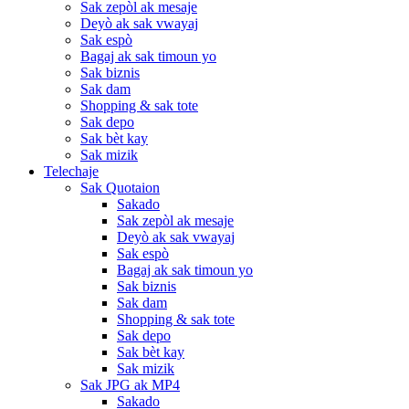
Sak zepòl ak mesaje
Deyò ak sak vwayaj
Sak espò
Bagaj ak sak timoun yo
Sak biznis
Sak dam
Shopping & sak tote
Sak depo
Sak bèt kay
Sak mizik
Telechaje
Sak Quotaion
Sakado
Sak zepòl ak mesaje
Deyò ak sak vwayaj
Sak espò
Bagaj ak sak timoun yo
Sak biznis
Sak dam
Shopping & sak tote
Sak depo
Sak bèt kay
Sak mizik
Sak JPG ak MP4
Sakado