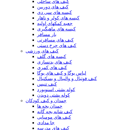
کیف های ساحلی
کیف های دوربین
کیسه های سی دی
کیسه های کولر و ناهار
جعبه کمکهای اولیه
کیسه های ماهیگیری
بار مسافر
کیف های مسافرتی
کیف های چرخ دستی
کیف های ورزشی
کیسه های گلف
کیف های بدنسازی
کیف های کمری
لباس یوگا و کیف های یوگا
کیف فوتبال و والیبال و بسکتبال
کیف تنیس
کوله پشتی اسنوبورد
کوله پشتی دویدن
چمدان و کیف کودکان
چمدان بچه ها
کیف شانه بچه گانه
کیف های مومیایی
جا مدادی
کیف های مدرسه