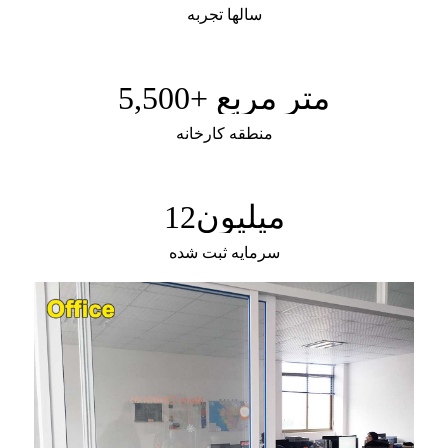
سالها تجربه
+ متر مربع
5,500
منطقه کارخانه
میلیون
12
سرمایه ثبت شده