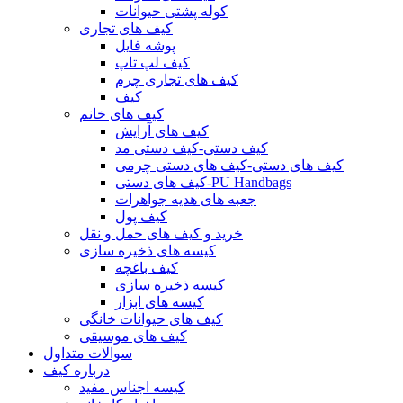
کوله پشتی حیوانات
کیف های تجاری
پوشه فایل
کیف لپ تاپ
کیف های تجاری چرم
کیف
کیف های خانم
کیف های آرایش
کیف دستی-کیف دستی مد
کیف های دستی-کیف های دستی چرمی
کیف های دستی-PU Handbags
جعبه های هدیه جواهرات
کیف پول
خرید و کیف های حمل و نقل
کیسه های ذخیره سازی
کیف باغچه
کیسه ذخیره سازی
کیسه های ابزار
کیف های حیوانات خانگی
کیف های موسیقی
سوالات متداول
درباره کیف
کیسه اجناس مفید