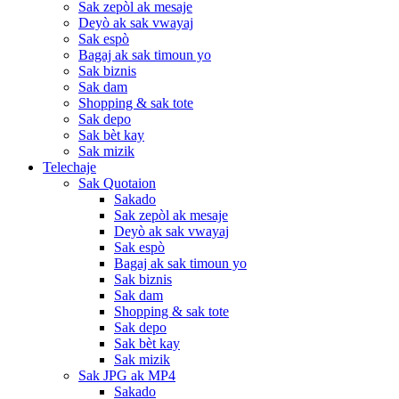
Sak zepòl ak mesaje
Deyò ak sak vwayaj
Sak espò
Bagaj ak sak timoun yo
Sak biznis
Sak dam
Shopping & sak tote
Sak depo
Sak bèt kay
Sak mizik
Telechaje
Sak Quotaion
Sakado
Sak zepòl ak mesaje
Deyò ak sak vwayaj
Sak espò
Bagaj ak sak timoun yo
Sak biznis
Sak dam
Shopping & sak tote
Sak depo
Sak bèt kay
Sak mizik
Sak JPG ak MP4
Sakado