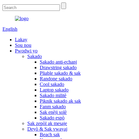
English
Lakay
Sou nou
Pwodwi yo
Sakado
Sakado anti-echanj
Drawstring sakado
Pliable sakado & sak
Randone sakado
Cool sakado
Laptop sakado
Sakado militè
Piknik sakado ak sak
Fanm sakado
Sak enèji solè
Sakado espò
Sak zepòl ak mesaje
Deyò & Sak vwayaj
Beach sak