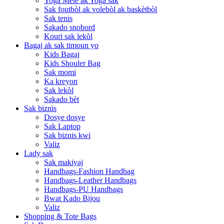
Yoga Mete ak Yoga sak
Sak foutbòl ak volebòl ak baskètbòl
Sak tenis
Sakado snobord
Kouri sak lekòl
Bagaj ak sak timoun yo
Kids Bagaj
Kids Shouler Bag
Sak momi
Ka kreyon
Sak lekòl
Sakado bèt
Sak biznis
Dosye dosye
Sak Laptop
Sak biznis kwi
Valiz
Lady sak
Sak makiyaj
Handbags-Fashion Handbag
Handbags-Leather Handbags
Handbags-PU Handbags
Bwat Kado Bijou
Valiz
Shopping & Tote Bags