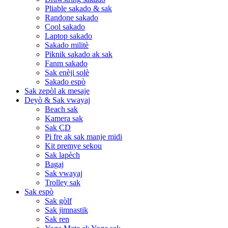
Pliable sakado & sak
Randone sakado
Cool sakado
Laptop sakado
Sakado militè
Piknik sakado ak sak
Fanm sakado
Sak enèji solè
Sakado espò
Sak zepòl ak mesaje
Deyò & Sak vwayaj
Beach sak
Kamera sak
Sak CD
Pi fre ak sak manje midi
Kit premye sekou
Sak lapèch
Bagaj
Sak vwayaj
Trolley sak
Sak espò
Sak gòlf
Sak jimnastik
Sak ren