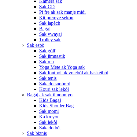
Kamera sak
Sak CD
Pi fre ak sak manje midi
Kit premye sekou
Sak lapèch
Bagaj
Sak vwayaj
Trolley sak
Sak espò
Sak gòlf
Sak jimnastik
Sak ren
Yoga Mete ak Yoga sak
Sak foutbòl ak volebòl ak baskètbòl
Sak tenis
Sakado snobord
Kouri sak lekòl
Bagaj ak sak timoun yo
Kids Bagaj
Kids Shouler Bag
Sak momi
Ka kreyon
Sak lekòl
Sakado bèt
Sak biznis