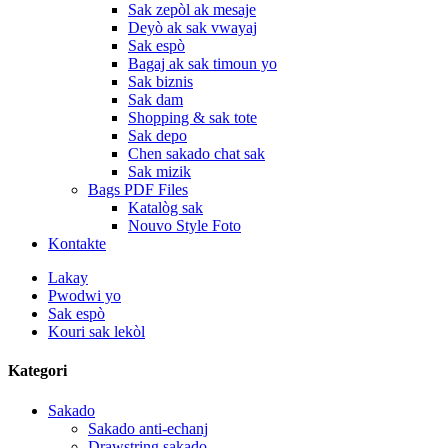
Sak zepòl ak mesaje
Deyò ak sak vwayaj
Sak espò
Bagaj ak sak timoun yo
Sak biznis
Sak dam
Shopping & sak tote
Sak depo
Chen sakado chat sak
Sak mizik
Bags PDF Files
Katalòg sak
Nouvo Style Foto
Kontakte
Lakay
Pwodwi yo
Sak espò
Kouri sak lekòl
Kategori
Sakado
Sakado anti-echanj
Drawstring sakado