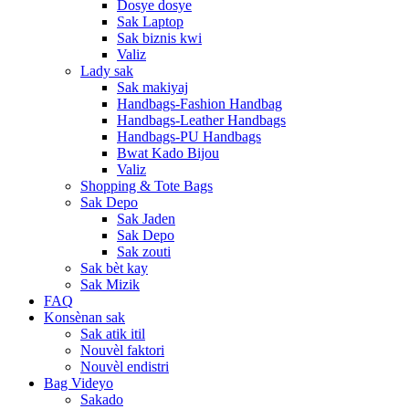
Dosye dosye
Sak Laptop
Sak biznis kwi
Valiz
Lady sak
Sak makiyaj
Handbags-Fashion Handbag
Handbags-Leather Handbags
Handbags-PU Handbags
Bwat Kado Bijou
Valiz
Shopping & Tote Bags
Sak Depo
Sak Jaden
Sak Depo
Sak zouti
Sak bèt kay
Sak Mizik
FAQ
Konsènan sak
Sak atik itil
Nouvèl faktori
Nouvèl endistri
Bag Videyo
Sakado