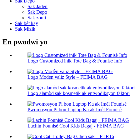
Sak Depo
Sak Jaden
Sak Depo
Sak zouti
Sak bèt kay
Sak Mizik
En pwodwi yo
Logo Customized inik Tote Bag & Founisè Info
Logo Modèn valiz Style – FEIMA BAG
Logo alamòd sak kosmetik ak entwodiksyon faktori
Pwomosyon Pi bon Laptop Ka ak Imèl Founisè
Lachin Founisè Cool Kids Bagaj - FEIMA BAG