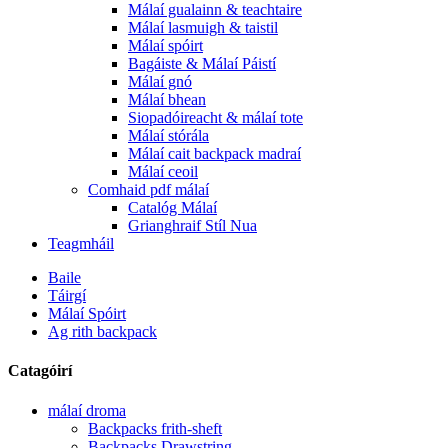
Málaí gualainn & teachtaire
Málaí lasmuigh & taistil
Málaí spóirt
Bagáiste & Málaí Páistí
Málaí gnó
Málaí bhean
Siopadóireacht & málaí tote
Málaí stórála
Málaí cait backpack madraí
Málaí ceoil
Comhaid pdf málaí
Catalóg Málaí
Grianghraif Stíl Nua
Teagmháil
Baile
Táirgí
Málaí Spóirt
Ag rith backpack
Catagóirí
málaí droma
Backpacks frith-sheft
Backpacks Drawstring