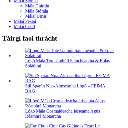
Málaí Stórála
Mála Gairdín
Mála Stórála
Málaí Uirlis
Málaí Peataí
Málaí Ceoil
Táirgí faoi thrácht
Lógó Mála Tote Uathúil Saincheaptha & Eolas
Soláthraí
Stíl Sparán Nua-Aimseartha Lógó – FEIMA
BAG
Lógó Mála Cosmaideacha faiseanta Agus
Réamhrá Monarcha