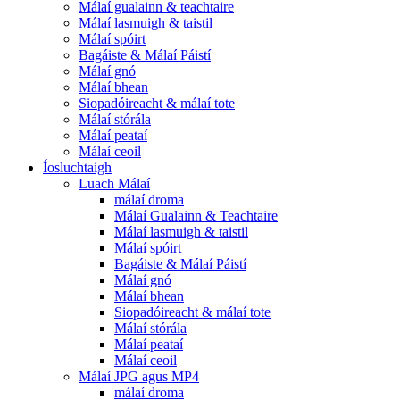
Málaí gualainn & teachtaire
Málaí lasmuigh & taistil
Málaí spóirt
Bagáiste & Málaí Páistí
Málaí gnó
Málaí bhean
Siopadóireacht & málaí tote
Málaí stórála
Málaí peataí
Málaí ceoil
Íosluchtaigh
Luach Málaí
málaí droma
Málaí Gualainn & Teachtaire
Málaí lasmuigh & taistil
Málaí spóirt
Bagáiste & Málaí Páistí
Málaí gnó
Málaí bhean
Siopadóireacht & málaí tote
Málaí stórála
Málaí peataí
Málaí ceoil
Málaí JPG agus MP4
málaí droma