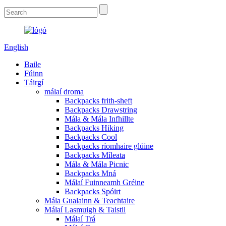
English
Baile
Fúinn
Táirgí
málaí droma
Backpacks frith-sheft
Backpacks Drawstring
Mála & Mála Infhillte
Backpacks Hiking
Backpacks Cool
Backpacks ríomhaire glúine
Backpacks Míleata
Mála & Mála Picnic
Backpacks Mná
Málaí Fuinneamh Gréine
Backpacks Spóirt
Mála Gualainn & Teachtaire
Málaí Lasmuigh & Taistil
Málaí Trá