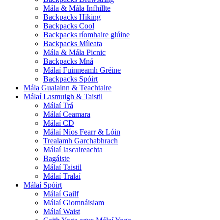
Mála & Mála Infhillte
Backpacks Hiking
Backpacks Cool
Backpacks ríomhaire glúine
Backpacks Míleata
Mála & Mála Picnic
Backpacks Mná
Málaí Fuinneamh Gréine
Backpacks Spóirt
Mála Gualainn & Teachtaire
Málaí Lasmuigh & Taistil
Málaí Trá
Málaí Ceamara
Málaí CD
Málaí Níos Fearr & Lóin
Trealamh Garchabhrach
Málaí Iascaireachta
Bagáiste
Málaí Taistil
Málaí Tralaí
Málaí Spóirt
Málaí Gailf
Málaí Giomnáisiam
Málaí Waist