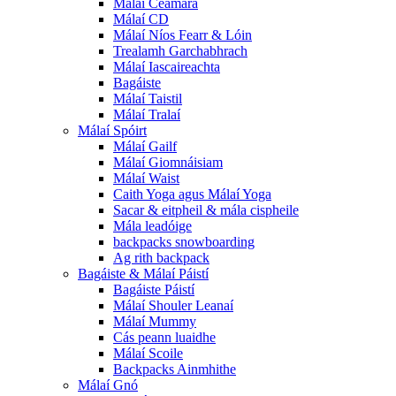
Málaí Ceamara
Málaí CD
Málaí Níos Fearr & Lóin
Trealamh Garchabhrach
Málaí Iascaireachta
Bagáiste
Málaí Taistil
Málaí Tralaí
Málaí Spóirt
Málaí Gailf
Málaí Giomnáisiam
Málaí Waist
Caith Yoga agus Málaí Yoga
Sacar & eitpheil & mála cispheile
Mála leadóige
backpacks snowboarding
Ag rith backpack
Bagáiste & Málaí Páistí
Bagáiste Páistí
Málaí Shouler Leanaí
Málaí Mummy
Cás peann luaidhe
Málaí Scoile
Backpacks Ainmhithe
Málaí Gnó