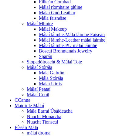
Fillteán Comhad
Málaí ríomhaire glúine
Málaí Gnó Leathar
Mála faisnéise
Málaí Mhuire
Málaí Makeup
Málaí láimhe-Mála láimhe Faisean
Málaí láimhe-Leathar málaí láimhe
Málaí láimhe-PU málaí láimhe
Boscaí Bronntanais Jewelry
Sparán
Siopadóireacht & Málaí Tote
Málaí Stórála
Mála Gairdín
Mála Stórála
Málaí Uirlis
Málaí Peataí
Málaí Ceoil
CCanna
Maidir le Málaí
Mála Earraí Úsáideacha
Nuacht Monarcha
Nuacht Tionscal
Físeán Mála
málaí droma