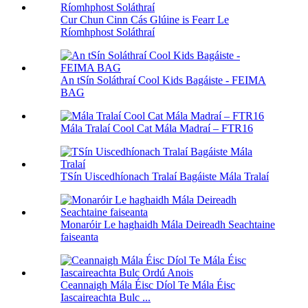
Cur Chun Cinn Cás Glúine is Fearr Le
Ríomhphost Soláthraí
An tSín Soláthraí Cool Kids Bagáiste - FEIMA
BAG
Mála Tralaí Cool Cat Mála Madraí – FTR16
TSín Uiscedhíonach Tralaí Bagáiste Mála Tralaí
Monaróir Le haghaidh Mála Deireadh Seachtaine
faiseanta
Ceannaigh Mála Éisc Díol Te Mála Éisc
Iascaireachta Bulc ...