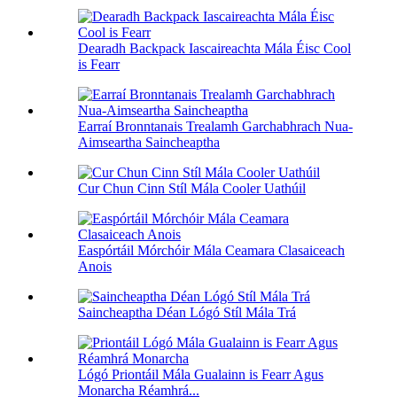
Dearadh Backpack Iascaireachta Mála Éisc Cool
is Fearr
Earraí Bronntanais Trealamh Garchabhrach Nua-
Aimseartha Saincheaptha
Cur Chun Cinn Stíl Mála Cooler Uathúil
Easpórtáil Mórchóir Mála Ceamara Clasaiceach
Anois
Saincheaptha Déan Lógó Stíl Mála Trá
Lógó Priontáil Mála Gualainn is Fearr Agus
Monarcha Réamhrá...