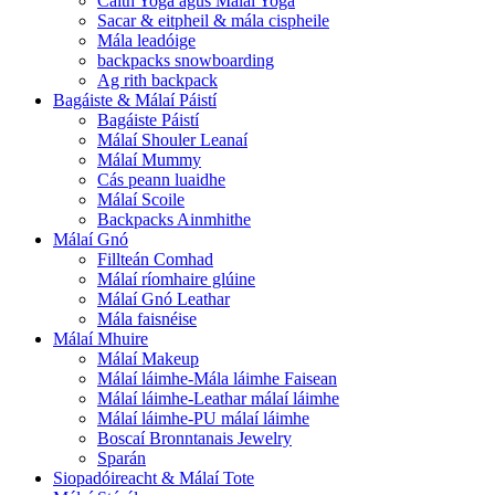
Caith Yoga agus Málaí Yoga
Sacar & eitpheil & mála cispheile
Mála leadóige
backpacks snowboarding
Ag rith backpack
Bagáiste & Málaí Páistí
Bagáiste Páistí
Málaí Shouler Leanaí
Málaí Mummy
Cás peann luaidhe
Málaí Scoile
Backpacks Ainmhithe
Málaí Gnó
Fillteán Comhad
Málaí ríomhaire glúine
Málaí Gnó Leathar
Mála faisnéise
Málaí Mhuire
Málaí Makeup
Málaí láimhe-Mála láimhe Faisean
Málaí láimhe-Leathar málaí láimhe
Málaí láimhe-PU málaí láimhe
Boscaí Bronntanais Jewelry
Sparán
Siopadóireacht & Málaí Tote