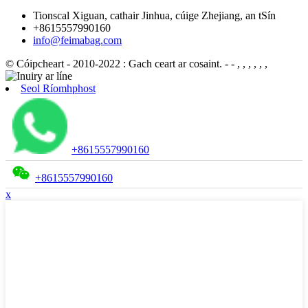
Tionscal Xiguan, cathair Jinhua, cúige Zhejiang, an tSín
+8615557990160
info@feimabag.com
© Cóipcheart - 2010-2022 : Gach ceart ar cosaint.
- - , , , , , ,
Seol Ríomhphost
+8615557990160
+8615557990160
x