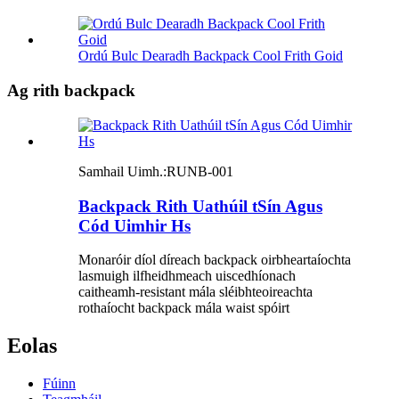
Ordú Bulc Dearadh Backpack Cool Frith Goid
Ag rith backpack
Samhail Uimh.:
RUNB-001
Backpack Rith Uathúil tSín Agus
Cód Uimhir Hs
Monaróir díol díreach backpack oirbheartaíochta
lasmuigh ilfheidhmeach uiscedhíonach
caitheamh-resistant mála sléibhteoireachta
rothaíocht backpack mála waist spóirt
Eolas
Fúinn