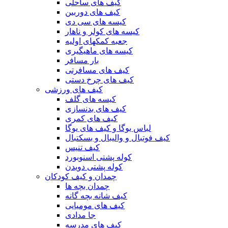
کیف های ساحلی
کیف های دوربین
کیسه های سی دی
کیسه های کولر و ناهار
جعبه کمکهای اولیه
کیسه های ماهیگیری
بار مسافر
کیف های مسافرتی
کیف های چرخ دستی
کیف های ورزشی
کیسه های گلف
کیف های بدنسازی
کیف های کمری
لباس یوگا و کیف های یوگا
کیف فوتبال و والیبال و بسکتبال
کیف تنیس
کوله پشتی اسنوبورد
کوله پشتی دویدن
چمدان و کیف کودکان
چمدان بچه ها
کیف شانه بچه گانه
کیف های مومیایی
جا مدادی
کیف های مدرسه