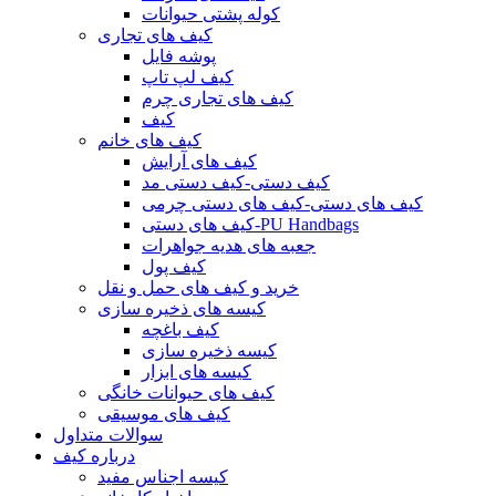
کوله پشتی حیوانات
کیف های تجاری
پوشه فایل
کیف لپ تاپ
کیف های تجاری چرم
کیف
کیف های خانم
کیف های آرایش
کیف دستی-کیف دستی مد
کیف های دستی-کیف های دستی چرمی
کیف های دستی-PU Handbags
جعبه های هدیه جواهرات
کیف پول
خرید و کیف های حمل و نقل
کیسه های ذخیره سازی
کیف باغچه
کیسه ذخیره سازی
کیسه های ابزار
کیف های حیوانات خانگی
کیف های موسیقی
سوالات متداول
درباره کیف
کیسه اجناس مفید