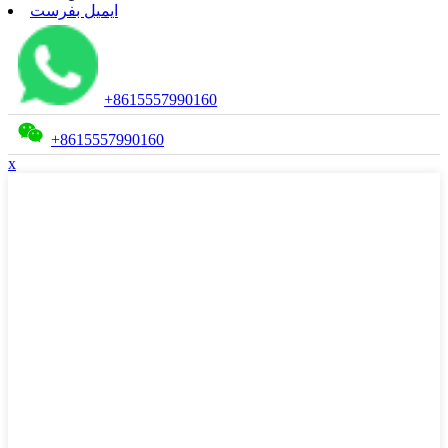
ایمیل بفرست
+8615557990160
+8615557990160
x