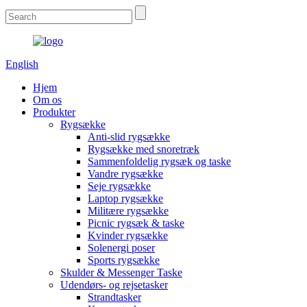
English
Hjem
Om os
Produkter
Rygsække
Anti-slid rygsække
Rygsække med snoretræk
Sammenfoldelig rygsæk og taske
Vandre rygsække
Seje rygsække
Laptop rygsække
Militære rygsække
Picnic rygsæk & taske
Kvinder rygsække
Solenergi poser
Sports rygsække
Skulder & Messenger Taske
Udendørs- og rejsetasker
Strandtasker