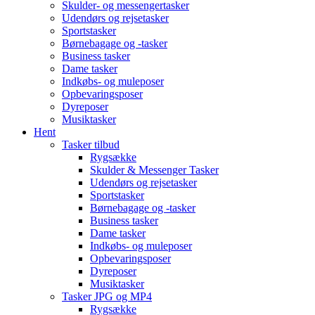
Skulder- og messengertasker
Udendørs og rejsetasker
Sportstasker
Børnebagage og -tasker
Business tasker
Dame tasker
Indkøbs- og muleposer
Opbevaringsposer
Dyreposer
Musiktasker
Hent
Tasker tilbud
Rygsække
Skulder & Messenger Tasker
Udendørs og rejsetasker
Sportstasker
Børnebagage og -tasker
Business tasker
Dame tasker
Indkøbs- og muleposer
Opbevaringsposer
Dyreposer
Musiktasker
Tasker JPG og MP4
Rygsække