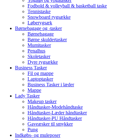
Yogatøj og yogatasker
Fodbold & volleyball & basketball taske
Tennistaske
Snowboard rygsække
Løberygsæk
Børnebagage og -tasker
Børnebagage
Børne skuldertasker
Mumitasker
Penalhus
Skoletasker
Dyre rygsække
Business Tasker
Fil og mappe
Laptoptasker
Business Tasker i læder
Mappe
Lady Tasker
Makeup tasker
Håndtasker-Modehåndtaske
Håndtasker-Læder håndtasker
Håndtasker-PU Håndtasker
Gaveæsker til smykker
Pung
Indkøbs- og muleposer