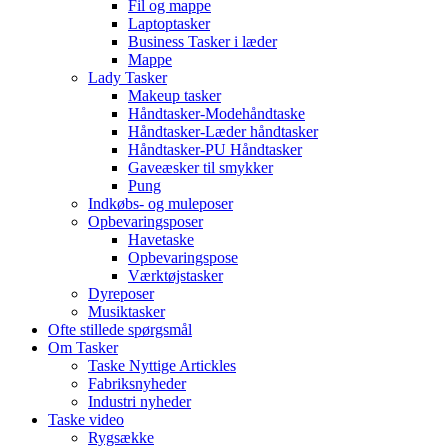
Fil og mappe
Laptoptasker
Business Tasker i læder
Mappe
Lady Tasker
Makeup tasker
Håndtasker-Modehåndtaske
Håndtasker-Læder håndtasker
Håndtasker-PU Håndtasker
Gaveæsker til smykker
Pung
Indkøbs- og muleposer
Opbevaringsposer
Havetaske
Opbevaringspose
Værktøjstasker
Dyreposer
Musiktasker
Ofte stillede spørgsmål
Om Tasker
Taske Nyttige Artickles
Fabriksnyheder
Industri nyheder
Taske video
Rygsække