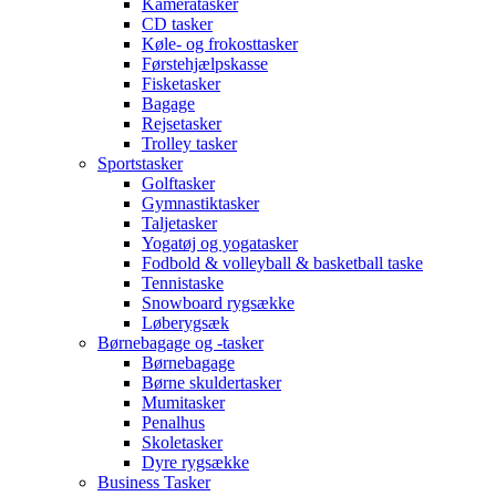
Kameratasker
CD tasker
Køle- og frokosttasker
Førstehjælpskasse
Fisketasker
Bagage
Rejsetasker
Trolley tasker
Sportstasker
Golftasker
Gymnastiktasker
Taljetasker
Yogatøj og yogatasker
Fodbold & volleyball & basketball taske
Tennistaske
Snowboard rygsække
Løberygsæk
Børnebagage og -tasker
Børnebagage
Børne skuldertasker
Mumitasker
Penalhus
Skoletasker
Dyre rygsække
Business Tasker