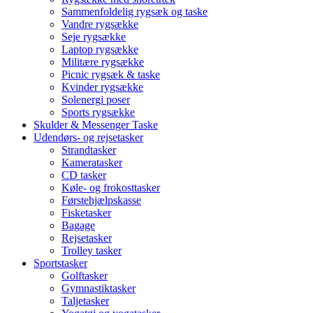
Sammenfoldelig rygsæk og taske
Vandre rygsække
Seje rygsække
Laptop rygsække
Militære rygsække
Picnic rygsæk & taske
Kvinder rygsække
Solenergi poser
Sports rygsække
Skulder & Messenger Taske
Udendørs- og rejsetasker
Strandtasker
Kameratasker
CD tasker
Køle- og frokosttasker
Førstehjælpskasse
Fisketasker
Bagage
Rejsetasker
Trolley tasker
Sportstasker
Golftasker
Gymnastiktasker
Taljetasker