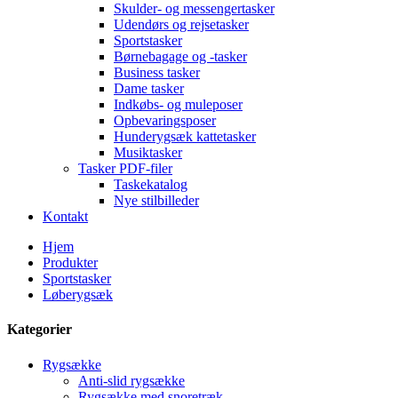
Skulder- og messengertasker
Udendørs og rejsetasker
Sportstasker
Børnebagage og -tasker
Business tasker
Dame tasker
Indkøbs- og muleposer
Opbevaringsposer
Hunderygsæk kattetasker
Musiktasker
Tasker PDF-filer
Taskekatalog
Nye stilbilleder
Kontakt
Hjem
Produkter
Sportstasker
Løberygsæk
Kategorier
Rygsække
Anti-slid rygsække
Rygsække med snoretræk