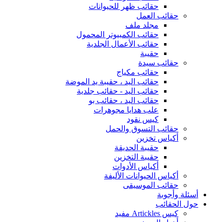
حقائب ظهر للحيوانات
حقائب العمل
مجلد ملف
حقائب الكمبيوتر المحمول
حقائب الأعمال الجلدية
حقيبة
حقائب سيدة
حقائب مكياج
حقائب اليد ، حقيبة يد الموضة
حقائب اليد - حقائب جلدية
حقائب اليد ، حقائب بو
علب هدايا مجوهرات
كيس نقود
حقائب التسوق والحمل
أكياس تخزين
حقيبة الحديقة
حقيبة التخزين
أكياس الأدوات
أكياس الحيوانات الأليفة
حقائب الموسيقى
أسئلة وأجوبة
حول الحقائب
كيس Artickles مفيد