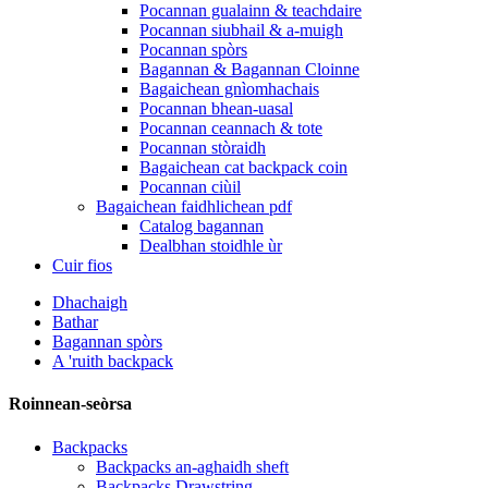
Pocannan gualainn & teachdaire
Pocannan siubhail & a-muigh
Pocannan spòrs
Bagannan & Bagannan Cloinne
Bagaichean gnìomhachais
Pocannan bhean-uasal
Pocannan ceannach & tote
Pocannan stòraidh
Bagaichean cat backpack coin
Pocannan ciùil
Bagaichean faidhlichean pdf
Catalog bagannan
Dealbhan stoidhle ùr
Cuir fios
Dhachaigh
Bathar
Bagannan spòrs
A 'ruith backpack
Roinnean-seòrsa
Backpacks
Backpacks an-aghaidh sheft
Backpacks Drawstring