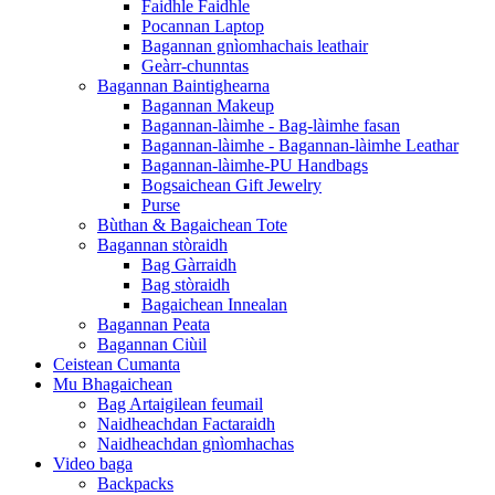
Faidhle Faidhle
Pocannan Laptop
Bagannan gnìomhachais leathair
Geàrr-chunntas
Bagannan Baintighearna
Bagannan Makeup
Bagannan-làimhe - Bag-làimhe fasan
Bagannan-làimhe - Bagannan-làimhe Leathar
Bagannan-làimhe-PU Handbags
Bogsaichean Gift Jewelry
Purse
Bùthan & Bagaichean Tote
Bagannan stòraidh
Bag Gàrraidh
Bag stòraidh
Bagaichean Innealan
Bagannan Peata
Bagannan Ciùil
Ceistean Cumanta
Mu Bhagaichean
Bag Artaigilean feumail
Naidheachdan Factaraidh
Naidheachdan gnìomhachas
Video baga
Backpacks