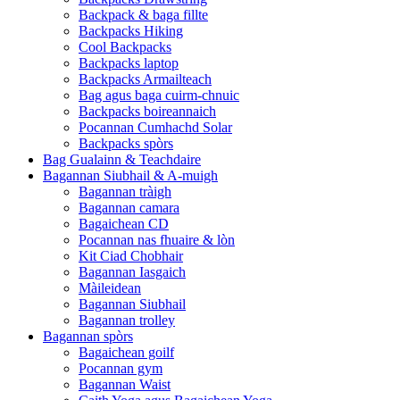
Backpack & baga fillte
Backpacks Hiking
Cool Backpacks
Backpacks laptop
Backpacks Armailteach
Bag agus baga cuirm-chnuic
Backpacks boireannaich
Pocannan Cumhachd Solar
Backpacks spòrs
Bag Gualainn & Teachdaire
Bagannan Siubhail & A-muigh
Bagannan tràigh
Bagannan camara
Bagaichean CD
Pocannan nas fhuaire & lòn
Kit Ciad Chobhair
Bagannan Iasgaich
Màileidean
Bagannan Siubhail
Bagannan trolley
Bagannan spòrs
Bagaichean goilf
Pocannan gym
Bagannan Waist