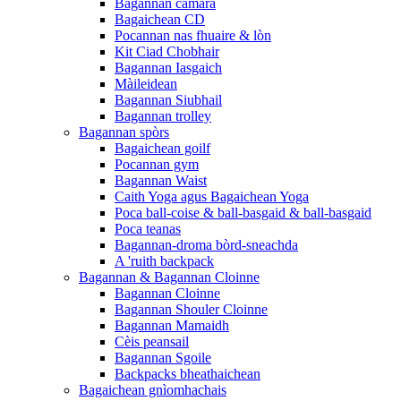
Bagannan camara
Bagaichean CD
Pocannan nas fhuaire & lòn
Kit Ciad Chobhair
Bagannan Iasgaich
Màileidean
Bagannan Siubhail
Bagannan trolley
Bagannan spòrs
Bagaichean goilf
Pocannan gym
Bagannan Waist
Caith Yoga agus Bagaichean Yoga
Poca ball-coise & ball-basgaid & ball-basgaid
Poca teanas
Bagannan-droma bòrd-sneachda
A 'ruith backpack
Bagannan & Bagannan Cloinne
Bagannan Cloinne
Bagannan Shouler Cloinne
Bagannan Mamaidh
Cèis peansail
Bagannan Sgoile
Backpacks bheathaichean
Bagaichean gnìomhachais