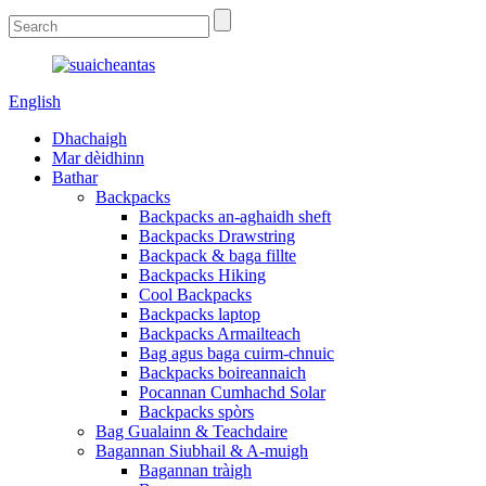
English
Dhachaigh
Mar dèidhinn
Bathar
Backpacks
Backpacks an-aghaidh sheft
Backpacks Drawstring
Backpack & baga fillte
Backpacks Hiking
Cool Backpacks
Backpacks laptop
Backpacks Armailteach
Bag agus baga cuirm-chnuic
Backpacks boireannaich
Pocannan Cumhachd Solar
Backpacks spòrs
Bag Gualainn & Teachdaire
Bagannan Siubhail & A-muigh
Bagannan tràigh