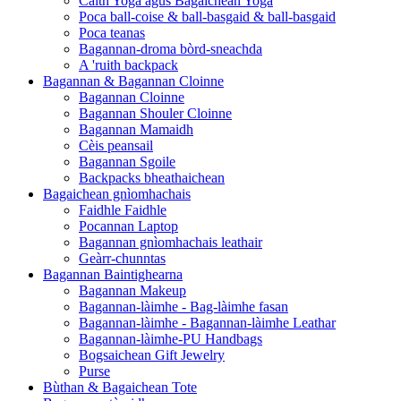
Caith Yoga agus Bagaichean Yoga
Poca ball-coise & ball-basgaid & ball-basgaid
Poca teanas
Bagannan-droma bòrd-sneachda
A 'ruith backpack
Bagannan & Bagannan Cloinne
Bagannan Cloinne
Bagannan Shouler Cloinne
Bagannan Mamaidh
Cèis peansail
Bagannan Sgoile
Backpacks bheathaichean
Bagaichean gnìomhachais
Faidhle Faidhle
Pocannan Laptop
Bagannan gnìomhachais leathair
Geàrr-chunntas
Bagannan Baintighearna
Bagannan Makeup
Bagannan-làimhe - Bag-làimhe fasan
Bagannan-làimhe - Bagannan-làimhe Leathar
Bagannan-làimhe-PU Handbags
Bogsaichean Gift Jewelry
Purse
Bùthan & Bagaichean Tote