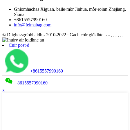
Gnìomhachas Xiguan, baile-mòr Jinhua, mòr-roinn Zhejiang,
Sìona
+8615557990160
info@feimabag.com
© Dlighe-sgrìobhaidh - 2010-2022 : Gach còir glèidhte.
- - , , , , , ,
Cuir post-d
+8615557990160
+8615557990160
x