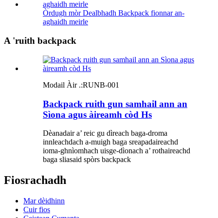
Òrdugh mòr Dealbhadh Backpack fionnar an-
aghaidh meirle
A 'ruith backpack
Modail Àir .:
RUNB-001
Backpack ruith gun samhail ann an
Sìona agus àireamh còd Hs
Dèanadair a’ reic gu dìreach baga-droma
innleachdach a-muigh baga sreapadaireachd
ioma-ghnìomhach uisge-dìonach a’ rothaireachd
baga sliasaid spòrs backpack
Fiosrachadh
Mar dèidhinn
Cuir fios