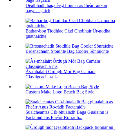
Dealbhadh baga èisg fionnar as fheàrr airson
baga iasgaich
Bathar-bog Tiodhlac Ciad Chobhair Ùr-nodha
gnàthaichte
Brosnachadh Stoidhle Bag Cooler Sònraichte
Às-mhalairt Òrdugh Mòr Bag Camara
Clasaigeach a-nis
Custom Make Logo Beach Bag Style
Suaicheantas Clò-bhualadh Baga Gualainn is
Factaraidh as Fheàrr Ro-ràdh...