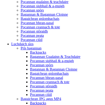
Pocannan gualainn & teachdaire
Pocannan siubhail & a-muigh
Pocannan spòrs
Bagannan & Bagannan Cloinne
Bagaichean gnìomhachais
Pocannan bhean-uasal
Pocannan ceannach & tote
Pocannan stòraidh
Pocannan peata
Pocannan ciùil
Luchdaich sìos
Prìs bagannan
Backpacks
Bagannan Gualainn & Teachdaire
Pocannan siubhail & a-muigh
Pocannan spòrs
Bagannan & Bagannan Cloinne
Bagaichean gnìomhachais
Pocannan bhean-uasal
Pocannan ceannach & tote
Pocannan stòraidh
Pocannan peata
Pocannan ciùil
Bagaichean JPG agus MP4
Backpacks