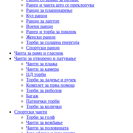
Ранец и чанта што се преклопува
Ранци за планинарење
Кул ранци
Ранци за лаптоп
Воени ранци
Ранец и торба за пикник
Женски ранци
Торби за соларна енергија
Спортски ранци
Чанта за рамо и гласник
Чанти за отворено и патување
Чанти за плажа
Чанти за камера
ЦД торби
Торби за ладење и ручек
Комплет за прва помош
Торби за риболов
Багаж
Патнички торби
Торби за колички
Спортски чанти
Торби за голф
Чанти за вежбање
Чанти за половината