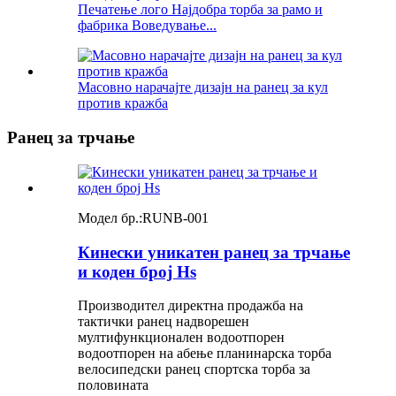
Печатење лого Најдобра торба за рамо и
фабрика Воведување...
Масовно нарачајте дизајн на ранец за кул
против кражба
Ранец за трчање
Модел бр.:
RUNB-001
Кинески уникатен ранец за трчање
и коден број Hs
Производител директна продажба на
тактички ранец надворешен
мултифункционален водоотпорен
водоотпорен на абење планинарска торба
велосипедски ранец спортска торба за
половината