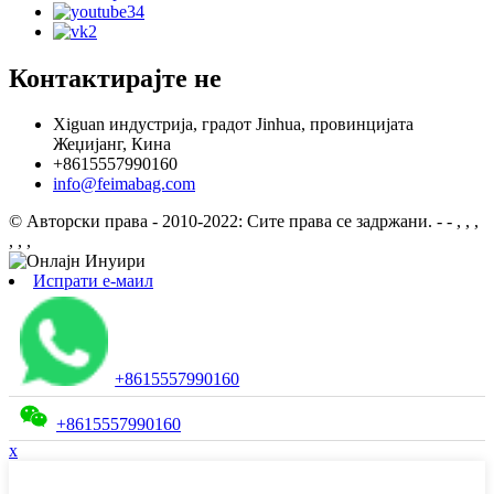
Контактирајте не
Xiguan индустрија, градот Jinhua, провинцијата
Жеџијанг, Кина
+8615557990160
info@feimabag.com
© Авторски права - 2010-2022: Сите права се задржани.
- - , , ,
, , ,
Испрати е-маил
+8615557990160
+8615557990160
x