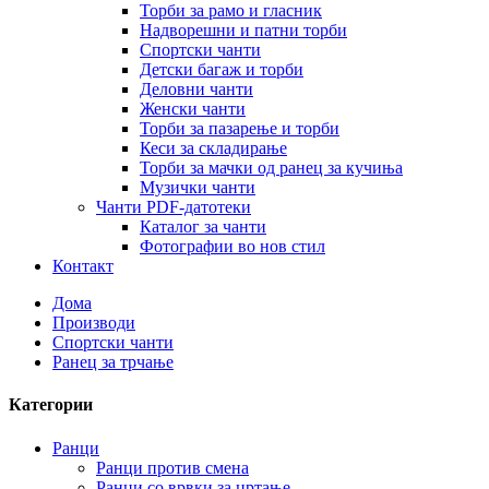
Торби за рамо и гласник
Надворешни и патни торби
Спортски чанти
Детски багаж и торби
Деловни чанти
Женски чанти
Торби за пазарење и торби
Кеси за складирање
Торби за мачки од ранец за кучиња
Музички чанти
Чанти PDF-датотеки
Каталог за чанти
Фотографии во нов стил
Контакт
Дома
Производи
Спортски чанти
Ранец за трчање
Категории
Ранци
Ранци против смена
Ранци со врвки за цртање