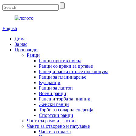
English
Дома
За нас
Производи
Ранци
Ранци против смена
Ранци со врвки за цртање
Ранец и чанта што се преклопува
Ранци за планинарење
Кул ранци
Ранци за лаптоп
Воени ранци
Ранец и торба за пикник
Женски ранци
Торби за соларна енергија
Спортски ранци
Чанта за рамо и гласник
Чанти за отворено и патување
Чанти за плажа