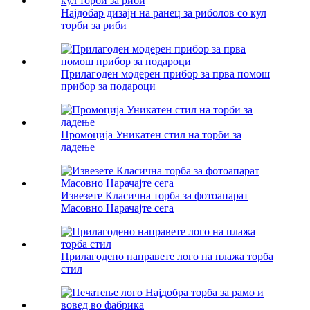
Најдобар дизајн на ранец за риболов со кул
торби за риби
Прилагоден модерен прибор за прва помош
прибор за подароци
Промоција Уникатен стил на торби за
ладење
Извезете Класична торба за фотоапарат
Масовно Нарачајте сега
Прилагодено направете лого на плажа торба
стил