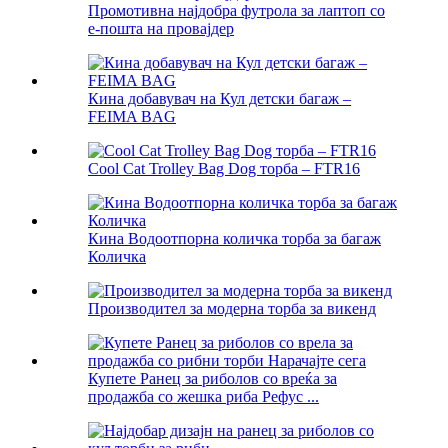
Промотивна најдобра футрола за лаптоп со
е-пошта на провајдер
Кина добавувач на Кул детски багаж –
FEIMA BAG
Cool Cat Trolley Bag Dog торба – FTR16
Кина Водоотпорна количка торба за багаж
Количка
Производител за модерна торба за викенд
Купете Ранец за риболов со вреќа за
продажба со жешка риба Рефус ...