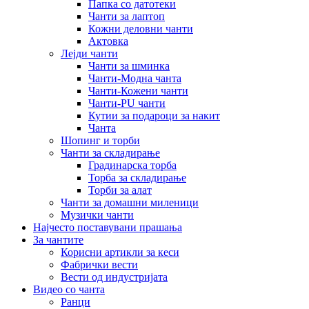
Папка со датотеки
Чанти за лаптоп
Кожни деловни чанти
Актовка
Лејди чанти
Чанти за шминка
Чанти-Модна чанта
Чанти-Кожени чанти
Чанти-PU чанти
Кутии за подароци за накит
Чанта
Шопинг и торби
Чанти за складирање
Градинарска торба
Торба за складирање
Торби за алат
Чанти за домашни миленици
Музички чанти
Најчесто поставувани прашања
За чантите
Корисни артикли за кеси
Фабрички вести
Вести од индустријата
Видео со чанта
Ранци