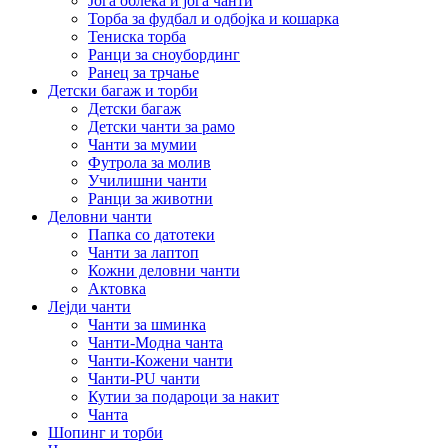
Јога облека и јога чанти
Торба за фудбал и одбојка и кошарка
Тениска торба
Ранци за сноубординг
Ранец за трчање
Детски багаж и торби
Детски багаж
Детски чанти за рамо
Чанти за мумии
Футрола за молив
Училишни чанти
Ранци за животни
Деловни чанти
Папка со датотеки
Чанти за лаптоп
Кожни деловни чанти
Актовка
Лејди чанти
Чанти за шминка
Чанти-Модна чанта
Чанти-Кожени чанти
Чанти-PU чанти
Кутии за подароци за накит
Чанта
Шопинг и торби