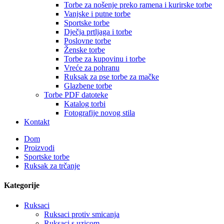
Torbe za nošenje preko ramena i kurirske torbe
Vanjske i putne torbe
Sportske torbe
Dječja prtljaga i torbe
Poslovne torbe
Ženske torbe
Torbe za kupovinu i torbe
Vreće za pohranu
Ruksak za pse torbe za mačke
Glazbene torbe
Torbe PDF datoteke
Katalog torbi
Fotografije novog stila
Kontakt
Dom
Proizvodi
Sportske torbe
Ruksak za trčanje
Kategorije
Ruksaci
Ruksaci protiv smicanja
Ruksaci s uzicom