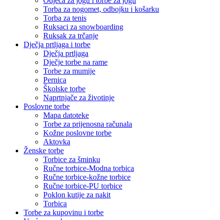
Odjeća za jogu i torbe za jogu
Torba za nogomet, odbojku i košarku
Torba za tenis
Ruksaci za snowboarding
Ruksak za trčanje
Dječja prtljaga i torbe
Dječja prtljaga
Dječje torbe na rame
Torbe za mumije
Pernica
Školske torbe
Naprtnjače za životinje
Poslovne torbe
Mapa datoteke
Torbe za prijenosna računala
Kožne poslovne torbe
Aktovka
Ženske torbe
Torbice za šminku
Ručne torbice-Modna torbica
Ručne torbice-kožne torbice
Ručne torbice-PU torbice
Poklon kutije za nakit
Torbica
Torbe za kupovinu i torbe