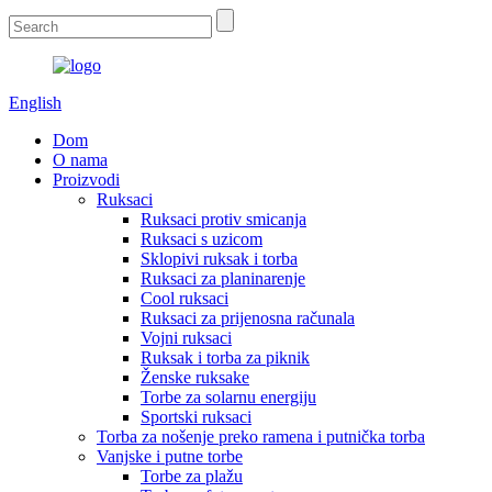
English
Dom
O nama
Proizvodi
Ruksaci
Ruksaci protiv smicanja
Ruksaci s uzicom
Sklopivi ruksak i torba
Ruksaci za planinarenje
Cool ruksaci
Ruksaci za prijenosna računala
Vojni ruksaci
Ruksak i torba za piknik
Ženske ruksake
Torbe za solarnu energiju
Sportski ruksaci
Torba za nošenje preko ramena i putnička torba
Vanjske i putne torbe
Torbe za plažu