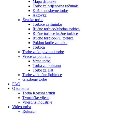
Mapa datoteke
Torbe za prijenosna računala
Kožne poslovne torbe
Aktovka
Ženske torbe
Torbice za šminku
Ručne torbice-Modna torbica
Ručne torbice-kožne torbice
Ručne torbice-PU torbice
Poklon kutije za nakit
Torbica
Torbe za kupovinu i torbe
Vreće za pohranu
Vrtna torba
Torba za pohranu
Torbe za alat
Torbe za kućne ljubimce
Glazbene torbe
FAQ
O torbama
Torba Korisni artikli
Tvorničke vijesti
Vijesti iz industrije
Video torba
Ruksaci