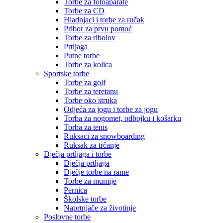
Torbe za fotoaparate
Torbe za CD
Hladnjaci i torbe za ručak
Pribor za prvu pomoć
Torbe za ribolov
Prtljaga
Putne torbe
Torbe za kolica
Sportske torbe
Torbe za golf
Torbe za teretanu
Torbe oko struka
Odjeća za jogu i torbe za jogu
Torba za nogomet, odbojku i košarku
Torba za tenis
Ruksaci za snowboarding
Ruksak za trčanje
Dječja prtljaga i torbe
Dječja prtljaga
Dječje torbe na rame
Torbe za mumije
Pernica
Školske torbe
Naprtnjače za životinje
Poslovne torbe