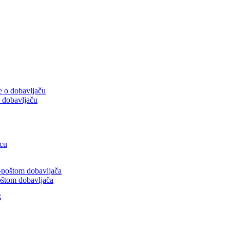
o dobavljaču
poštom dobavljača