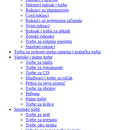
Sklopivi ruksak i torba
Ruksaci za planinarenje
Cool ruksaci
Ruksaci za prijenosna računala
Vojni ruksaci
Ruksak i torba za piknik
Ženske ruksake
Torbe za solarnu energiju
Sportski ruksaci
Torba za nošenje preko ramena i putnička torba
Vanjske i putne torbe
Torbe za plažu
Torbe za fotoaparate
Torbe za CD
Hladnjaci i torbe za ručak
Pribor za prvu pomoć
Torbe za ribolov
Prtljaga
Putne torbe
Torbe za kolica
Sportske torbe
Torbe za golf
Torbe za teretanu
Torbe oko struka