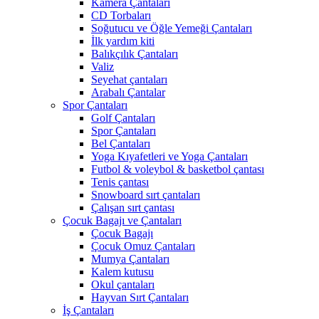
Kamera Çantaları
CD Torbaları
Soğutucu ve Öğle Yemeği Çantaları
İlk yardım kiti
Balıkçılık Çantaları
Valiz
Seyehat çantaları
Arabalı Çantalar
Spor Çantaları
Golf Çantaları
Spor Çantaları
Bel Çantaları
Yoga Kıyafetleri ve Yoga Çantaları
Futbol & voleybol & basketbol çantası
Tenis çantası
Snowboard sırt çantaları
Çalışan sırt çantası
Çocuk Bagajı ve Çantaları
Çocuk Bagajı
Çocuk Omuz Çantaları
Mumya Çantaları
Kalem kutusu
Okul çantaları
Hayvan Sırt Çantaları
İş Çantaları