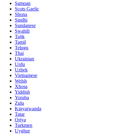
Samoan
Scots Gaelic
Shona
Sindhi
Sundanese
Swahili
Tajik
Tamil
Telugu
Thai
Ukrainian
Urdu
Uzbek
Vietnamese
Welsh
Xhosa
Yiddish
Yoruba
Zulu
Kinyarwanda
Tatar
Oriya
Turkmen
Uyghur