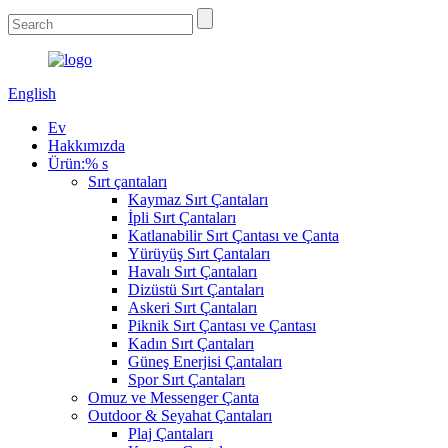
English
Ev
Hakkımızda
Ürün:% s
Sırt çantaları
Kaymaz Sırt Çantaları
İpli Sırt Çantaları
Katlanabilir Sırt Çantası ve Çanta
Yürüyüş Sırt Çantaları
Havalı Sırt Çantaları
Dizüstü Sırt Çantaları
Askeri Sırt Çantaları
Piknik Sırt Çantası ve Çantası
Kadın Sırt Çantaları
Güneş Enerjisi Çantaları
Spor Sırt Çantaları
Omuz ve Messenger Çanta
Outdoor & Seyahat Çantaları
Plaj Çantaları