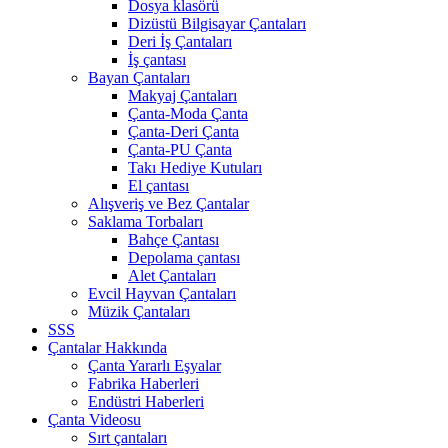
Dosya klasörü
Dizüstü Bilgisayar Çantaları
Deri İş Çantaları
İş çantası
Bayan Çantaları
Makyaj Çantaları
Çanta-Moda Çanta
Çanta-Deri Çanta
Çanta-PU Çanta
Takı Hediye Kutuları
El çantası
Alışveriş ve Bez Çantalar
Saklama Torbaları
Bahçe Çantası
Depolama çantası
Alet Çantaları
Evcil Hayvan Çantaları
Müzik Çantaları
SSS
Çantalar Hakkında
Çanta Yararlı Eşyalar
Fabrika Haberleri
Endüstri Haberleri
Çanta Videosu
Sırt çantaları