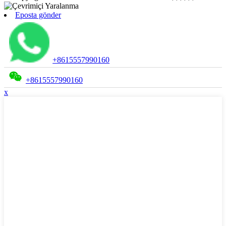
Eposta gönder
+8615557990160
+8615557990160
x