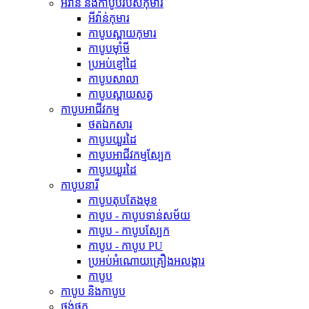
អីវ៉ាន់ និងកាបូបរបស់កុមារ
អីវ៉ាន់កុមារ
កាបូបស្ពាយកុមារ
កាបូបម៉ាំមី
ប្រអប់​ខ្មៅដៃ
កាបូបសាលា
កាបូបស្ពាយសត្វ
កាបូបអាជីវកម្ម
ថតឯកសារ
កាបូបយួរដៃ
កាបូបអាជីវកម្មស្បែក
កាបូបយួរដៃ
កាបូបនារី
កាបូបតុបតែងមុខ
កាបូប - កាបូបទាន់សម័យ
កាបូប - កាបូបស្បែក
កាបូប - កាបូប PU
ប្រអប់អំណោយគ្រឿងអលង្ការ
កាបូប
កាបូប និងកាបូប
ថង់ផ្ទុក