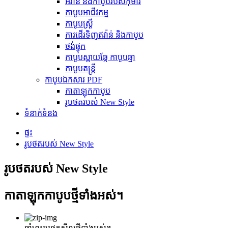
អីវ៉ាន់ និងកាបូបរបស់កុមារ
កាបូបអាជីវកម្ម
កាបូបស្ត្រី
ការដើរទិញឥវ៉ាន់ និងកាបូប
ថង់ផ្ទុក
កាបូបស្ពាយឆ្កែ កាបូបឆ្មា
កាបូបតន្ត្រី
កាបូបឯកសារ PDF
កាតាឡុកកាបូប
រូបថតរបស់ New Style
ទំនាក់ទំនង
ផ្ទះ
រូបថតរបស់ New Style
រូបថតរបស់ New Style
កាតាឡុកកាបូបថ្មីទាំងអស់។