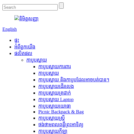
English
ផ្ទះ
អំពី​ពួក​យើង
ផលិតផល
កាបូបស្ពាយ
កាបូបស្ពាយការពារ
កាបូបស្ពាយ
កាបូបស្ពាយ និងកាបូបដែលអាចបត់បាន។
កាបូបស្ពាយដើរលេង
កាបូបស្ពាយត្រជាក់
កាបូបស្ពាយ Laptop
កាបូបស្ពាយយោធា
Picnic Backpack & Bag
កាបូបស្ពាយស្ត្រី
ថង់ថាមពលពន្លឺព្រះអាទិត្យ
កាបូបស្ពាយកីឡា