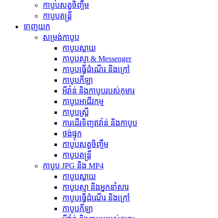
កាបូបសត្វចិញ្ចឹម
កាបូបតន្ត្រី
ទាញយក
សម្រង់កាបូប
កាបូបស្ពាយ
កាបូបស្មា & Messenger
កាបូបធ្វើដំណើរ និងក្រៅ
កាបូបកីឡា
អីវ៉ាន់ និងកាបូបរបស់កុមារ
កាបូបអាជីវកម្ម
កាបូបស្ត្រី
ការដើរទិញឥវ៉ាន់ និងកាបូប
ថង់ផ្ទុក
កាបូបសត្វចិញ្ចឹម
កាបូបតន្ត្រី
កាបូប JPG និង MP4
កាបូបស្ពាយ
កាបូប​ស្មា និង​អ្នក​នាំសារ
កាបូបធ្វើដំណើរ និងក្រៅ
កាបូបកីឡា