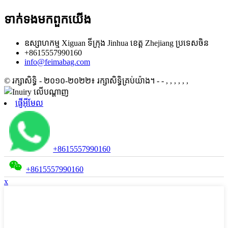
ទាក់ទង​មក​ពួក​យើង
ឧស្សាហកម្ម Xiguan ទីក្រុង Jinhua ខេត្ត Zhejiang ប្រទេសចិន
+8615557990160
info@feimabag.com
© រក្សាសិទ្ធិ - ២០១០-២០២២៖ រក្សាសិទ្ធិគ្រប់យ៉ាង។
- - , , , , , ,
ផ្ញើអ៊ីមែល
+8615557990160
+8615557990160
x