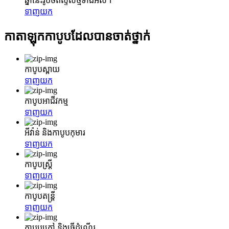
ឆ្នាំនេះរូបថតស្ទីលថ្មីទាំងអស់។
ទាញយក
កាតាឡុកកាបូបដែលបានចាត់ថ្នាក់
កាបូបស្ពាយ
ទាញយក
កាបូបអាជីវកម្ម
ទាញយក
អីវ៉ាន់ និងកាបូបកុមារ
ទាញយក
កាបូបស្ត្រី
ទាញយក
កាបូបតន្ត្រី
ទាញយក
កាបូបក្រៅ និងធ្វើដំណើរ