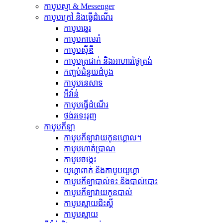
កាបូបស្មា & Messenger
កាបូបក្រៅ និងធ្វើដំណើរ
កាបូបឆ្នេរ
កាបូបកាមេរ៉ា
កាបូបស៊ីឌី
កាបូបត្រជាក់ និងអាហារថ្ងៃត្រង់
កញ្ចប់ជំនួយដំបូង
កាបូបនេសាទ
អីវ៉ាន់
កាបូបធ្វើដំណើរ
ថង់រទេះរុញ
កាបូបកីឡា
កាបូបកីឡាវាយកូនហ្គោល។
កាបូបហាត់ប្រាណ
កាបូបចង្កេះ
យូហ្គាពាក់ និងកាបូបយូហ្គា
កាបូបកីឡាបាល់ទះ និងបាល់បោះ
កាបូបកីឡាវាយកូនបាល់
កាបូបស្ពាយជិះស្គី
កាបូបស្ពាយ