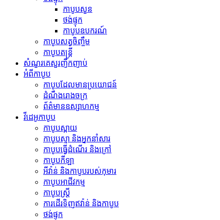
កាបូបសួន
ថង់ផ្ទុក
កាបូបឧបករណ៍
កាបូបសត្វចិញ្ចឹម
កាបូបតន្ត្រី
សំណួរគេសួរញឹកញាប់
អំពីកាបូប
កាបូបដែលមានប្រយោជន៍
ដំណឹងរោងចក្រ
ព័ត៌មានឧស្សាហកម្ម
វីដេអូកាបូប
កាបូបស្ពាយ
កាបូប​ស្មា និង​អ្នក​នាំសារ
កាបូបធ្វើដំណើរ និងក្រៅ
កាបូបកីឡា
អីវ៉ាន់ និងកាបូបរបស់កុមារ
កាបូបអាជីវកម្ម
កាបូបស្ត្រី
ការដើរទិញឥវ៉ាន់ និងកាបូប
ថង់ផ្ទុក