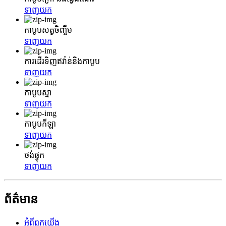
ទាញយក
កាបូបសត្វចិញ្ចឹម
ទាញយក
ការដើរទិញឥវ៉ាន់និងកាបូប
ទាញយក
កាបូបស្មា
ទាញយក
កាបូបកីឡា
ទាញយក
ថង់ផ្ទុក
ទាញយក
ព័ត៌មាន
អំពី​ពួក​យើង