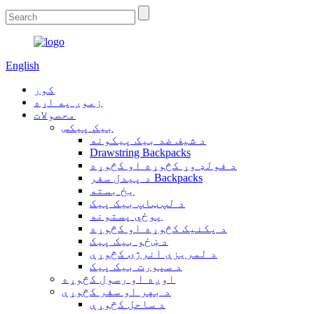
English
کور
زموږ په اړه
محصولات
بیک پیکس
د شیف ضد بیک پیکونه
Drawstring Backpacks
د فولډ وړ کڅوړه او کڅوړه
د پیدل سفر Backpacks
یخ بسته
د لپ ټاپ بیک پیک
پوځي پستونه
د پکنیک کڅوړه او کڅوړه
د ښځو بیک پیک
د لمریزې انرژۍ کڅوړې
د سپورت بیک پیک
اوږه او رسول کڅوړه
د بهر او سفر کڅوړې
د ساحل کڅوړې