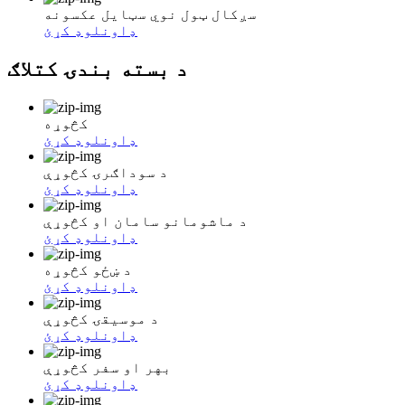
سږکال ټول نوي سټایل عکسونه
ډاونلوډ کړئ
د بسته بندۍ کتلاګ
کڅوړه
ډاونلوډ کړئ
د سوداګرۍ کڅوړې
ډاونلوډ کړئ
د ماشومانو سامان او کڅوړې
ډاونلوډ کړئ
د ښځو کڅوړه
ډاونلوډ کړئ
د موسیقۍ کڅوړې
ډاونلوډ کړئ
بهر او سفر کڅوړې
ډاونلوډ کړئ