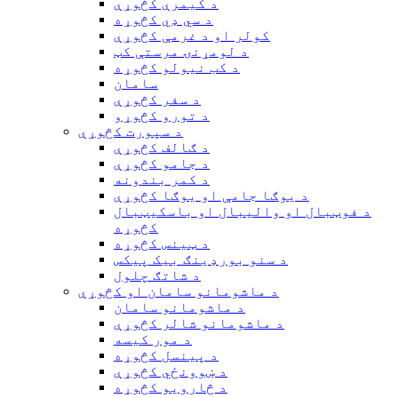
د کیمرې کڅوړې
د سي ډي کڅوړه
کولر او د غرمې کڅوړې
د لومړنۍ مرستې کټ
د کب نیولو کڅوړه
سامان
د سفر کڅوړې
د تورو کڅوړو
د سپورت کڅوړې
د ګالف کڅوړې
د جامو کڅوړې
د کمر بندونه
د یوګا جامې او یوګا کڅوړې
د فوټبال او والیبال او باسکیټبال
کڅوړه
د ټینس کڅوړه
د سنو بورډینګ بیک پیکس
د شاتګ چلول
د ماشومانو سامان او کڅوړې
د ماشومانو سامان
د ماشومانو شالر کڅوړې
د مور کیسه
د پینسل کڅوړه
د ښوونځي کڅوړې
د څارویو کڅوړه