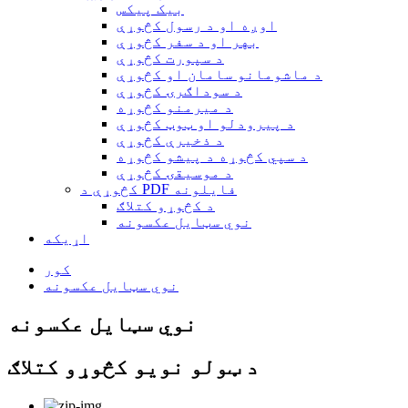
بیک پیکس
اوږه او د رسول کڅوړې
بهر او د سفر کڅوړې
د سپورت کڅوړې
د ماشومانو سامان او کڅوړې
د سوداګرۍ کڅوړې
د میرمنو کڅوړه
د پیرودلو او ټوټ کڅوړې
د ذخیرې کڅوړې
د سپي کڅوړه د پیشو کڅوړه
د موسیقۍ کڅوړې
کڅوړې د PDF فایلونه
د کڅوړو کتلاګ
نوي سټایل عکسونه
اړیکه
کور
نوي سټایل عکسونه
نوي سټایل عکسونه
د ټولو نویو کڅوړو کتلاګ