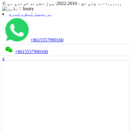
- - , , , , , ,
© د چاپ حق - 2010-2022: ټول حقونه خوندي دي.
برېښنا لیک ولېږه
+8615557990160
+8615557990160
x