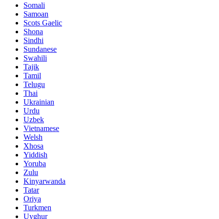
Somali
Samoan
Scots Gaelic
Shona
Sindhi
Sundanese
Swahili
Tajik
Tamil
Telugu
Thai
Ukrainian
Urdu
Uzbek
Vietnamese
Welsh
Xhosa
Yiddish
Yoruba
Zulu
Kinyarwanda
Tatar
Oriya
Turkmen
Uyghur