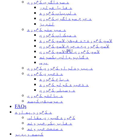
د سوداګرۍ کڅوړې
د فایل فولډر
د لپ ټاپ کڅوړه
د چرم سوداګرۍ کڅوړې
لنډیز
د میرمنو کڅوړه
د میک اپ کڅوړې
لاسي کڅوړه - د فیشن لاسي کڅوړه
لاسي کڅوړې - د چرم لاسي کڅوړې
لاسي کڅوړې-PU لاسي کڅوړې
د ګاڼو ډالۍ بکسونه
پرس
د پیرودلو او کڅوړې کڅوړې
د ذخیرې کڅوړې
د باغ کڅوړه
د ذخیره کولو کڅوړه
د وسیلې کڅوړې
د پالتو کڅوړې
د موسیقۍ کیسه
FAQs
د کڅوړو په اړه
کڅوړه ګټورې مقالې
د فابریکې خبرونه
د صنعت خبرونه
کیسه ویډیو