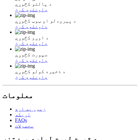
د پالتو کڅوړې
ډاونلوډ کړئ
د پیرودلو او ټوټ کڅوړې
ډاونلوډ کړئ
د اوږو کڅوړې
ډاونلوډ کړئ
سپورت کڅوړې
ډاونلوډ کړئ
د ذخیره کولو کڅوړې
ډاونلوډ کړئ
معلومات
زموږ په اړه
اړیکه
FAQs
محصولات
د قیمت لیست لپاره پوښتنه