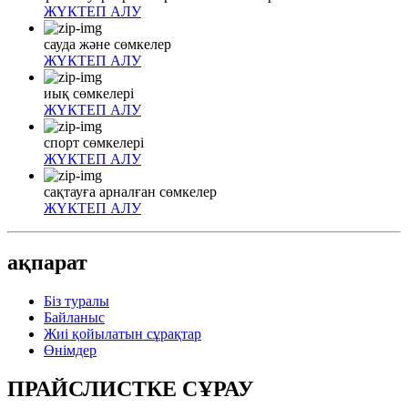
ЖҮКТЕП АЛУ
сауда және сөмкелер
ЖҮКТЕП АЛУ
иық сөмкелері
ЖҮКТЕП АЛУ
спорт сөмкелері
ЖҮКТЕП АЛУ
сақтауға арналған сөмкелер
ЖҮКТЕП АЛУ
ақпарат
Біз туралы
Байланыс
Жиі қойылатын сұрақтар
Өнімдер
ПРАЙСЛИСТКЕ СҰРАУ