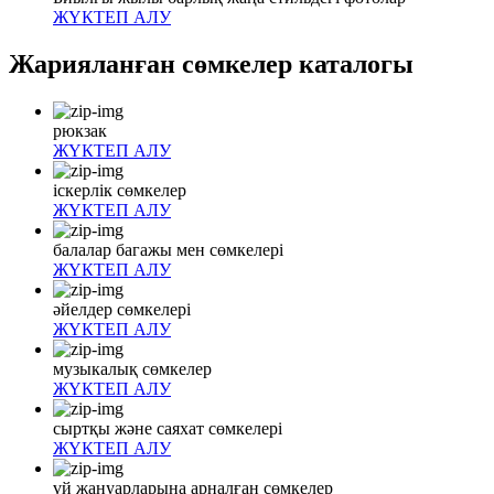
ЖҮКТЕП АЛУ
Жарияланған сөмкелер каталогы
рюкзак
ЖҮКТЕП АЛУ
іскерлік сөмкелер
ЖҮКТЕП АЛУ
балалар багажы мен сөмкелері
ЖҮКТЕП АЛУ
әйелдер сөмкелері
ЖҮКТЕП АЛУ
музыкалық сөмкелер
ЖҮКТЕП АЛУ
сыртқы және саяхат сөмкелері
ЖҮКТЕП АЛУ
үй жануарларына арналған сөмкелер