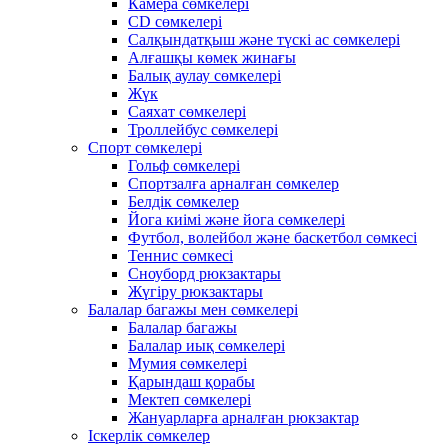
Камера сөмкелері
CD сөмкелері
Салқындатқыш және түскі ас сөмкелері
Алғашқы көмек жинағы
Балық аулау сөмкелері
Жүк
Саяхат сөмкелері
Троллейбус сөмкелері
Спорт сөмкелері
Гольф сөмкелері
Спортзалға арналған сөмкелер
Белдік сөмкелер
Йога киімі және йога сөмкелері
Футбол, волейбол және баскетбол сөмкесі
Теннис сөмкесі
Сноуборд рюкзактары
Жүгіру рюкзактары
Балалар багажы мен сөмкелері
Балалар багажы
Балалар иық сөмкелері
Мумия сөмкелері
Қарындаш қорабы
Мектеп сөмкелері
Жануарларға арналған рюкзактар
Іскерлік сөмкелер