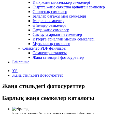
Иық және мессенджер сөмкелері
Сыртта және саяхатқа арналған сөмкелер
Спорттық сөмкелер
Балалар багажы мен сөмкелері
Іскерлік сөмкелер
Әйелдер сөмкелері
Сауда және сөмкелер
Сақтауға арналған сөмкелер
Иттерге арналған мысық сөмкелері
Музыкалық сөмкелер
Сөмкелер PDF файлдары
Сөмкелер каталогы
Жаңа стильдегі фотосуреттер
Байланыс
Үй
Жаңа стильдегі фотосуреттер
Жаңа стильдегі фотосуреттер
Барлық жаңа сөмкелер каталогы
Биылғы жылы барлық жаңа стильдегі фотолар