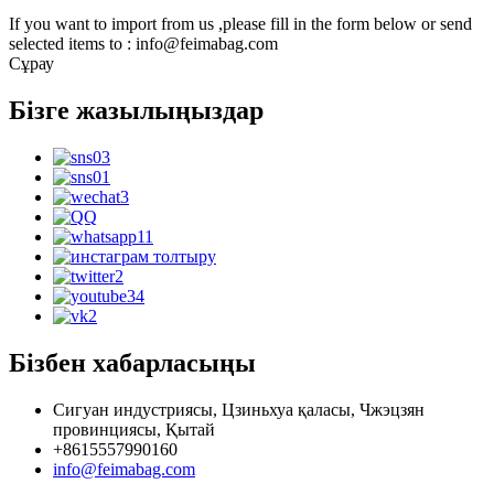
If you want to import from us ,please fill in the form below or send
selected items to : info@feimabag.com
Сұрау
Бізге жазылыңыздар
Бізбен хабарласыңы
Сигуан индустриясы, Цзиньхуа қаласы, Чжэцзян
провинциясы, Қытай
+8615557990160
info@feimabag.com