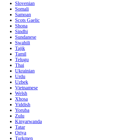
Slovenian
Somali
Samoan
Scots Gaelic
Shona
Sindhi
Sundanese
Swahili
Tajik
Tamil
Telugu
Thai
Ukrainian
Urdu
Uzbek
Vietnamese
Welsh
Xhosa
Yiddish
Yoruba
Zulu
Kinyarwanda
Tatar
Oriya
Turkmen