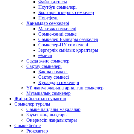
Файл қалтасы
Ноутбук сөмкелері
Былғары іскерлік сөмкелер
Портфель
Ханымдар сөмкелері
Макияж сөмкелері
Сөмке-сәнді сөмке
Сөмкелер-Былғары сөмкелер
Сөмкелер-ПУ сөмкелері
Зергерлік сыйлық қораптары
Әмиян
Сауда және сөмкелер
Сақтау сөмкелері
Бақша сөмкесі
Сақтау сөмкесі
Құралдар сөмкелері
Үй жануарларына арналған сөмкелер
Музыкалық сөмкелер
Жиі қойылатын сұрақтар
Сөмкелер туралы
Сөмке пайдалы мақалалар
Зауыт жаңалықтары
Өнеркәсіп жаңалықтары
Сөмке бейне
Рюкзактар