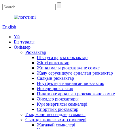
English
Үй
Біз туралы
Өнімдер
Рюкзактар
Шығуға қарсы рюкзактар
Жіпті рюкзактар
Жиналмалы рюкзак және сөмке
Жаяу серуендеуге арналған рюкзактар
Салқын рюкзактар
Ноутбуктерге арналған рюкзактар
Әскери рюкзактар
Пикникке арналған рюкзак және сөмке
Әйелдер рюкзактары
Күн энергиясы сөмкелері
Спорттық рюкзактар
Иық және мессенджер сөмкесі
Сыртқы және саяхат сөмкелері
Жағажай сөмкелері