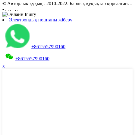
© Авторлық құқық - 2010-2022: Барлық құқықтар қорғалған.
-
- , , , , , ,
Электрондық поштаны жіберу
+8615557990160
+8615557990160
x