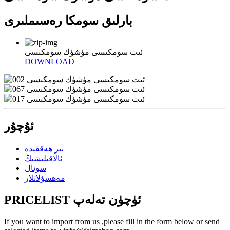
بارلىق سومكا رەسىملىرى
ئىت سومكىسى مۈشۈك سومكىسى
DOWNLOAD
ئۇچۇر
بىز ھەققىدە
ئالاقىلىشىڭ
سوئال
مەھسۇلاتلار
PRICELIST ئۈچۈن تەلەپ
If you want to import from us ,please fill in the form below or send