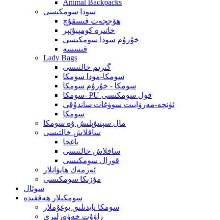
Animal Backpacks
سودا سومكىسى
ھۆججەت قىسقۇچ
خاتىرە كومپيۇتېر
خۇرۇم سودا سومكىسى
قىسسە
Lady Bags
گىرىم خالتىسى
سومكا-مودا سومكا
سومكا - خۇرۇم سومكا
سومكا- PU قول سومكىسى
ئۈنچە-مەرۋايىت سوۋغات ساندۇقى
سومكا
مال سېتىۋېلىش ۋە سومكا
ساقلاش خالتىسى
باغچا
ساقلاش خالتىسى
قورال سومكىسى
ئەرمەك ھايۋانلار
مۇزىكا سومكىسى
سوئال
سومكىلار ھەققىدە
سومكا پايدىلىق بوغۇملار
زاۋۇت خەۋەرلىرى