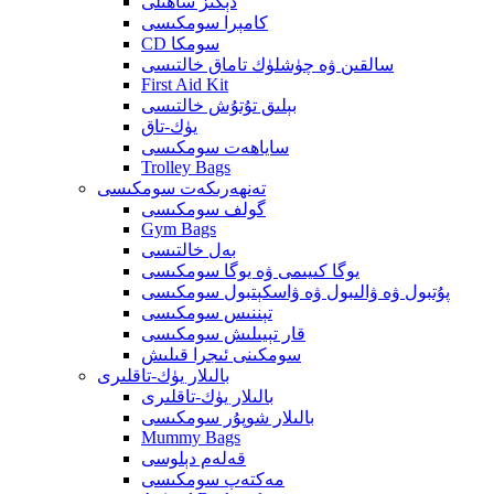
دېڭىز ساھىلى
كامېرا سومكىسى
CD سومكا
سالقىن ۋە چۈشلۈك تاماق خالتىسى
First Aid Kit
بېلىق تۇتۇش خالتىسى
يۈك-تاق
ساياھەت سومكىسى
Trolley Bags
تەنھەرىكەت سومكىسى
گولف سومكىسى
Gym Bags
بەل خالتىسى
يوگا كىيىمى ۋە يوگا سومكىسى
پۇتبول ۋە ۋالىبول ۋە ۋاسكېتبول سومكىسى
تېننىس سومكىسى
قار تېيىلىش سومكىسى
سومكىنى ئىجرا قىلىش
بالىلار يۈك-تاقلىرى
بالىلار يۈك-تاقلىرى
بالىلار شوپۇر سومكىسى
Mummy Bags
قەلەم دېلوسى
مەكتەپ سومكىسى