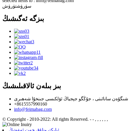
selected items to : info@feimabag.com
سۈرۈشتۈرۈش
بىزگە ئەگىشىڭ
بىز بىلەن ئالاقىلىشىڭ
شىگۇەن سانائىتى ، جۇڭگو جېجياڭ ئۆلكىسى جىنخۇا شەھىرى
+8615557990160
info@feimabag.com
© Copyright - 2010-2022: All rights Reserved.
- - , , , , , ,
ئېلېكترونلۇق خەت ئەۋەتىڭ