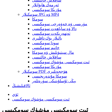
ساقلاش خالتىسى
ئەرمەك ھايۋانلار
مۇزىكا سومكىسى
سومكىلار JPG ۋە MP4
سومكا
مۈرىسى ۋە خەۋەرچى سومكىسى
دالا ۋە ساياھەت سومكىسى
تەنھەرىكەت سومكىسى
بالىلار يۈك-تاقلىرى
سودا سومكىسى
خانىم سومكىسى
مال سېتىۋېلىش ۋە سومكا
ساقلاش خالتىسى
ئىت سومكىسى مۈشۈك سومكىسى
مۇزىكا سومكىسى
سومكىلار PDF ھۆججەتلىرى
سومكا مۇندەرىجىسى
يېڭى ئۇسلۇبتىكى سۈرەتلەر
ئالاقىلىشىڭ
ئۆي
ئىت سومكىسى مۈشۈك سومكىسى
ئىت سومكىسى مۈشۈك سومكىسى