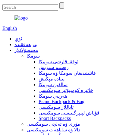
English
ئۆي
بىز ھەققىدە
مەھسۇلاتلار
سومكا
ئوققا قارشى سومكا
رەسىم سىزىش
قاتلىنىدىغان سومكا ۋە سومكا
پىيادە مېڭىش
سالقىن سومكا
خاتىرە كومپيۇتېر سومكىسى
ھەربىي سومكا
Picnic Backpack & Bag
ئاياللار سومكىسى
قۇياش ئېنېرگىيىسى سومكىسى
Sport Backpacks
مۈرى ۋە ئەلچى سومكىسى
دالا ۋە ساياھەت سومكىسى