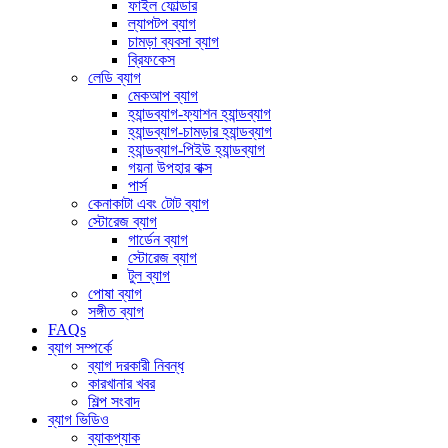
ফাইল ফোল্ডার
ল্যাপটপ ব্যাগ
চামড়া ব্যবসা ব্যাগ
ব্রিফকেস
লেডি ব্যাগ
মেকআপ ব্যাগ
হ্যান্ডব্যাগ-ফ্যাশন হ্যান্ডব্যাগ
হ্যান্ডব্যাগ-চামড়ার হ্যান্ডব্যাগ
হ্যান্ডব্যাগ-পিইউ হ্যান্ডব্যাগ
গয়না উপহার বাক্স
পার্স
কেনাকাটা এবং টোট ব্যাগ
স্টোরেজ ব্যাগ
গার্ডেন ব্যাগ
স্টোরেজ ব্যাগ
টুল ব্যাগ
পোষা ব্যাগ
সঙ্গীত ব্যাগ
FAQs
ব্যাগ সম্পর্কে
ব্যাগ দরকারী নিবন্ধ
কারখানার খবর
শিল্প সংবাদ
ব্যাগ ভিডিও
ব্যাকপ্যাক