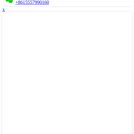
+8615557990160
x