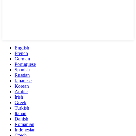
English
French
German
Portuguese
Spanish
Russian
Japanese
Korean
Arabic
Irish
Greek
Turkish
Italian
Danish
Romanian
Indonesian
Czech