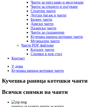
Чанти за през рамо и меседжъри
Чанти за открито и пътуване
Спортни чанти
Детски багаж и чанти
Бизнес чанти
Дамски чанти
Пазарски чанти
Чанти за съхранение
Кучешка раница котешки чанти
Музикални чанти
Чанти PDF файлове
Каталог чанти
Снимки в нов стил
Контакт
У дома
Кучешка раница котешки чанти
Кучешка раница котешки чанти
Всички снимки на чанти
раница за кучета чанти за котки