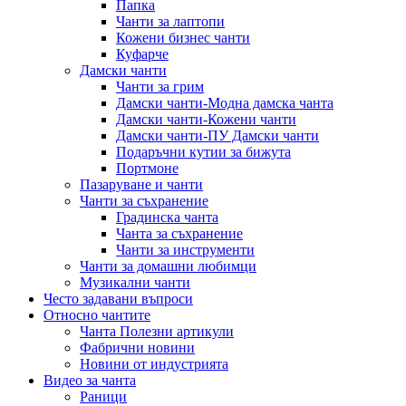
Папка
Чанти за лаптопи
Кожени бизнес чанти
Куфарче
Дамски чанти
Чанти за грим
Дамски чанти-Модна дамска чанта
Дамски чанти-Кожени чанти
Дамски чанти-ПУ Дамски чанти
Подаръчни кутии за бижута
Портмоне
Пазаруване и чанти
Чанти за съхранение
Градинска чанта
Чанта за съхранение
Чанти за инструменти
Чанти за домашни любимци
Музикални чанти
Често задавани въпроси
Относно чантите
Чанта Полезни артикули
Фабрични новини
Новини от индустрията
Видео за чанта
Раници