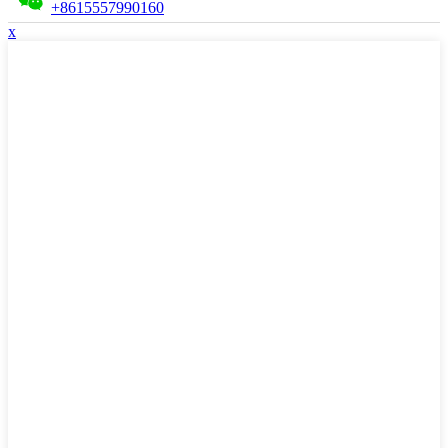
+8615557990160
x