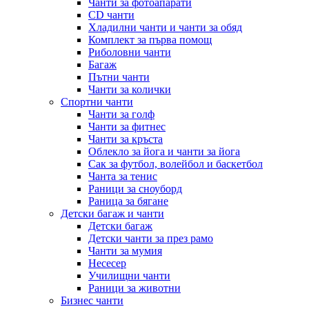
Чанти за фотоапарати
CD чанти
Хладилни чанти и чанти за обяд
Комплект за първа помощ
Риболовни чанти
Багаж
Пътни чанти
Чанти за колички
Спортни чанти
Чанти за голф
Чанти за фитнес
Чанти за кръста
Облекло за йога и чанти за йога
Сак за футбол, волейбол и баскетбол
Чанта за тенис
Раници за сноуборд
Раница за бягане
Детски багаж и чанти
Детски багаж
Детски чанти за през рамо
Чанти за мумия
Несесер
Училищни чанти
Раници за животни
Бизнес чанти