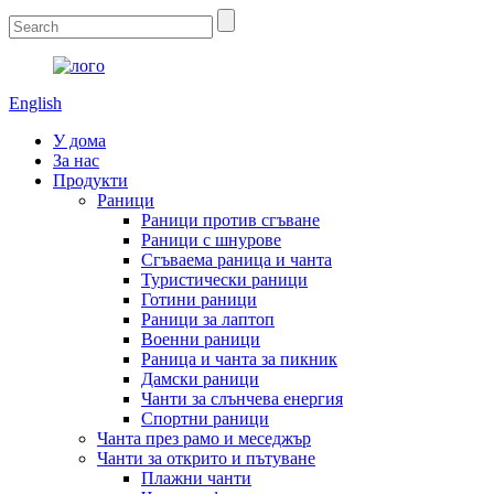
English
У дома
За нас
Продукти
Раници
Раници против сгъване
Раници с шнурове
Сгъваема раница и чанта
Туристически раници
Готини раници
Раници за лаптоп
Военни раници
Раница и чанта за пикник
Дамски раници
Чанти за слънчева енергия
Спортни раници
Чанта през рамо и меседжър
Чанти за открито и пътуване
Плажни чанти