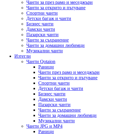
Чанти за през рамо и меседжъри
Чанти за открито и пътуване
Спортни чанти
Детски багаж и чанти
Бизнес чанти
Дамски чанти
Пазарски чанти
Чанти за съхранение
Чанти за домашни любимци
Музикални чанти
Изтегли
Чанти Qotaion
Раници
Чанти през рамо и меседжъри
Чанти за открито и пътуване
Спортни чанти
Детски багаж и чанти
Бизнес чанти
Дамски чанти
Пазарски чанти
Чанти за съхранение
Чанти за домашни любимци
Музикални чанти
Чанти JPG и MP4
Раници