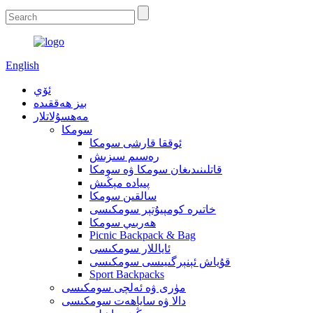
English
ئۆي
بىز ھەققىدە
مەھسۇلاتلار
سومكا
ئوققا قارشى سومكا
رەسىم سىزىش
قاتلىنىدىغان سومكا ۋە سومكا
پىيادە مېڭىش
سالقىن سومكا
خاتىرە كومپيۇتېر سومكىسى
ھەربىي سومكا
Picnic Backpack & Bag
ئاياللار سومكىسى
قۇياش ئېنېرگىيىسى سومكىسى
Sport Backpacks
مۈرى ۋە ئەلچى سومكىسى
دالا ۋە ساياھەت سومكىسى