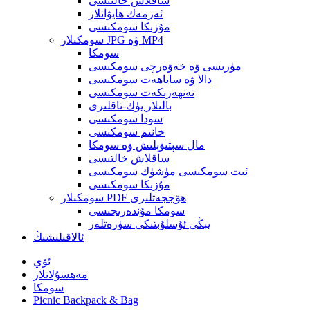
ساقلاش خالتىسى
ئەرمەك ھايۋانلار
مۇزىكا سومكىسى
سومكىلار JPG ۋە MP4
سومكا
مۈرىسى ۋە خەۋەرچى سومكىسى
دالا ۋە ساياھەت سومكىسى
تەنھەرىكەت سومكىسى
بالىلار يۈك-تاقلىرى
سودا سومكىسى
خانىم سومكىسى
مال سېتىۋېلىش ۋە سومكا
ساقلاش خالتىسى
ئىت سومكىسى مۈشۈك سومكىسى
مۇزىكا سومكىسى
سومكىلار PDF ھۆججەتلىرى
سومكا مۇندەرىجىسى
يېڭى ئۇسلۇبتىكى سۈرەتلەر
ئالاقىلىشىڭ
ئۆي
مەھسۇلاتلار
سومكا
Picnic Backpack & Bag