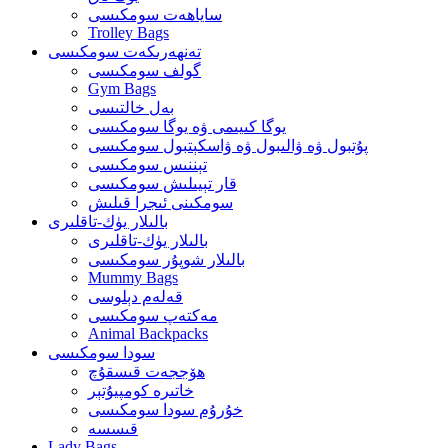
ساياھەت سومكىسى
Trolley Bags
تەنھەرىكەت سومكىسى
گولف سومكىسى
Gym Bags
بەل خالتىسى
يوگا كىيىمى ۋە يوگا سومكىسى
پۇتبول ۋە ۋالىبول ۋە ۋاسكېتبول سومكىسى
تېننىس سومكىسى
قار تېيىلىش سومكىسى
سومكىنى ئىجرا قىلىش
بالىلار يۈك-تاقلىرى
بالىلار يۈك-تاقلىرى
بالىلار شوپۇر سومكىسى
Mummy Bags
قەلەم دېلوسى
مەكتەپ سومكىسى
Animal Backpacks
سودا سومكىسى
ھۆججەت قىسقۇچ
خاتىرە كومپيۇتېر
خۇرۇم سودا سومكىسى
قىسسە
Lady Bags