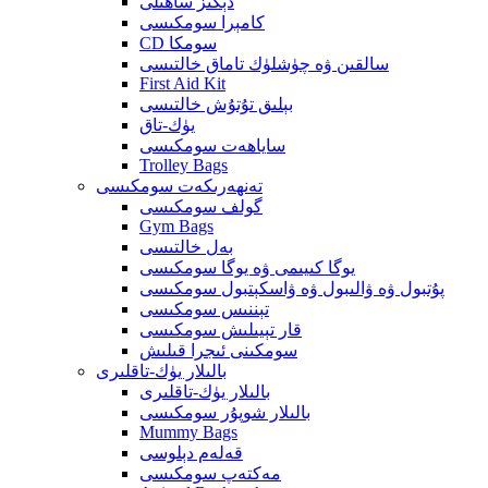
دېڭىز ساھىلى
كامېرا سومكىسى
CD سومكا
سالقىن ۋە چۈشلۈك تاماق خالتىسى
First Aid Kit
بېلىق تۇتۇش خالتىسى
يۈك-تاق
ساياھەت سومكىسى
Trolley Bags
تەنھەرىكەت سومكىسى
گولف سومكىسى
Gym Bags
بەل خالتىسى
يوگا كىيىمى ۋە يوگا سومكىسى
پۇتبول ۋە ۋالىبول ۋە ۋاسكېتبول سومكىسى
تېننىس سومكىسى
قار تېيىلىش سومكىسى
سومكىنى ئىجرا قىلىش
بالىلار يۈك-تاقلىرى
بالىلار يۈك-تاقلىرى
بالىلار شوپۇر سومكىسى
Mummy Bags
قەلەم دېلوسى
مەكتەپ سومكىسى