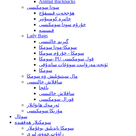
Animal Backpacks
سودا سومكىسى
ھۆججەت قىسقۇچ
خاتىرە كومپيۇتېر
خۇرۇم سودا سومكىسى
قىسسە
Lady Bags
گىرىم خالتىسى
سومكا-مودا سومكا
سومكا - خۇرۇم سومكا
سومكا- PU قول سومكىسى
ئۈنچە-مەرۋايىت سوۋغات ساندۇقى
سومكا
مال سېتىۋېلىش ۋە سومكا
ساقلاش خالتىسى
باغچا
ساقلاش خالتىسى
قورال سومكىسى
ئەرمەك ھايۋانلار
مۇزىكا سومكىسى
سوئال
سومكىلار ھەققىدە
سومكا پايدىلىق بوغۇملار
زاۋۇت خەۋەرلىرى