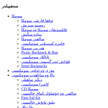
سەھىپىلەر
سومكا
ئوققا قارشى سومكا
رەسىم سىزىش
قاتلىنىدىغان سومكا ۋە سومكا
پىيادە مېڭىش
سالقىن سومكا
خاتىرە كومپيۇتېر سومكىسى
ھەربىي سومكا
Picnic Backpack & Bag
ئاياللار سومكىسى
قۇياش ئېنېرگىيىسى سومكىسى
Sport Backpacks
مۈرى ۋە ئەلچى سومكىسى
دالا ۋە ساياھەت سومكىسى
دېڭىز ساھىلى
كامېرا سومكىسى
CD سومكا
سالقىن ۋە چۈشلۈك تاماق خالتىسى
First Aid Kit
بېلىق تۇتۇش خالتىسى
يۈك-تاق