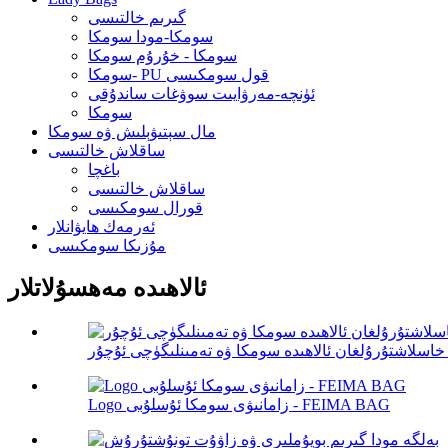
گىرىم خالتىسى
سومكا-مودا سومكا
سومكا - خۇرۇم سومكا
سومكا- PU قول سومكىسى
ئۈنچە-مەرۋايىت سوۋغات ساندۇقى
سومكا
مال سېتىۋېلىش ۋە سومكا
ساقلاش خالتىسى
باغچا
ساقلاش خالتىسى
قورال سومكىسى
ئەرمەك ھايۋانلار
مۇزىكا سومكىسى
ئالاھىدە مەھسۇلاتلار
خاسلاشتۇرۇلغان ئالاھىدە سومكا ۋە تەمىنلىگۈچى ئۇچۇر
Logo زامانىۋى سومكا ئۇسلۇبى - FEIMA BAG