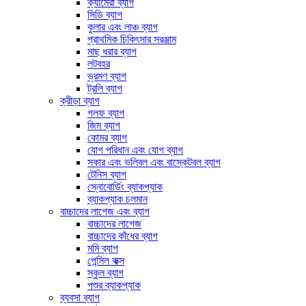
ক্যামেরা ব্যাগ
সিডি ব্যাগ
কুলার এবং লাঞ্চ ব্যাগ
প্রাথমিক চিকিৎসার সরঞ্জাম
মাছ ধরার ব্যাগ
লটবহর
ভ্রমণ ব্যাগ
ট্রলি ব্যাগ
ক্রীড়া ব্যাগ
গলফ ব্যাগ
জিম ব্যাগ
কোমর ব্যাগ
যোগ পরিধান এবং যোগ ব্যাগ
সকার এবং ভলিবল এবং বাস্কেটবল ব্যাগ
টেনিস ব্যাগ
স্নোবোর্ডিং ব্যাকপ্যাক
ব্যাকপ্যাক চলমান
বাচ্চাদের লাগেজ এবং ব্যাগ
বাচ্চাদের লাগেজ
বাচ্চাদের কাঁধের ব্যাগ
মমি ব্যাগ
পেন্সিল বাক্স
স্কুল ব্যাগ
পশুর ব্যাকপ্যাক
ব্যবসা ব্যাগ