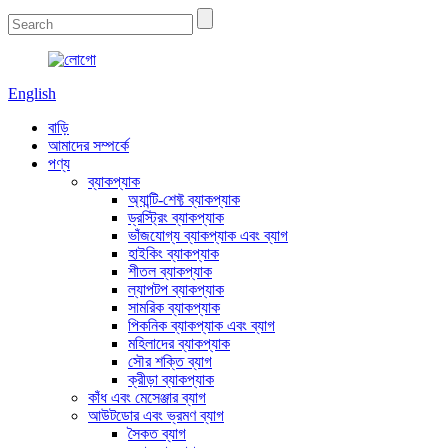
English
বাড়ি
আমাদের সম্পর্কে
পণ্য
ব্যাকপ্যাক
অ্যান্টি-শেফ্ট ব্যাকপ্যাক
ড্রস্ট্রিং ব্যাকপ্যাক
ভাঁজযোগ্য ব্যাকপ্যাক এবং ব্যাগ
হাইকিং ব্যাকপ্যাক
শীতল ব্যাকপ্যাক
ল্যাপটপ ব্যাকপ্যাক
সামরিক ব্যাকপ্যাক
পিকনিক ব্যাকপ্যাক এবং ব্যাগ
মহিলাদের ব্যাকপ্যাক
সৌর শক্তি ব্যাগ
ক্রীড়া ব্যাকপ্যাক
কাঁধ এবং মেসেঞ্জার ব্যাগ
আউটডোর এবং ভ্রমণ ব্যাগ
সৈকত ব্যাগ