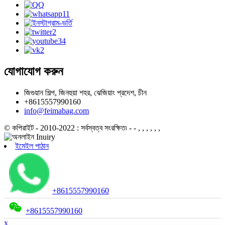
যোগাযোগ করুন
জিগুয়ান শিল্প, জিনহুয়া শহর, ঝেজিয়াং প্রদেশ, চীন
+8615557990160
info@feimabag.com
© কপিরাইট - 2010-2022 : সর্বস্বত্ব সংরক্ষিত৷
- - , , , , , ,
ইমেইল পাঠান
+8615557990160
+8615557990160
x