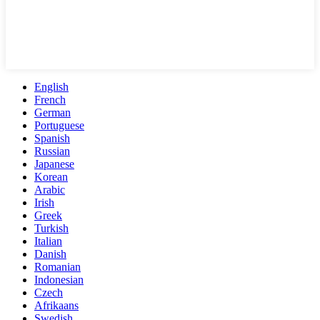
English
French
German
Portuguese
Spanish
Russian
Japanese
Korean
Arabic
Irish
Greek
Turkish
Italian
Danish
Romanian
Indonesian
Czech
Afrikaans
Swedish