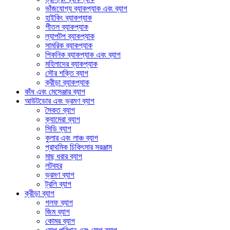
ভাঁজযোগ্য ব্যাকপ্যাক এবং ব্যাগ
হাইকিং ব্যাকপ্যাক
শীতল ব্যাকপ্যাক
ল্যাপটপ ব্যাকপ্যাক
সামরিক ব্যাকপ্যাক
পিকনিক ব্যাকপ্যাক এবং ব্যাগ
মহিলাদের ব্যাকপ্যাক
সৌর শক্তি ব্যাগ
ক্রীড়া ব্যাকপ্যাক
কাঁধ এবং মেসেঞ্জার ব্যাগ
আউটডোর এবং ভ্রমণ ব্যাগ
সৈকত ব্যাগ
ক্যামেরা ব্যাগ
সিডি ব্যাগ
কুলার এবং লাঞ্চ ব্যাগ
প্রাথমিক চিকিৎসার সরঞ্জাম
মাছ ধরার ব্যাগ
লটবহর
ভ্রমণ ব্যাগ
ট্রলি ব্যাগ
ক্রীড়া ব্যাগ
গলফ ব্যাগ
জিম ব্যাগ
কোমর ব্যাগ