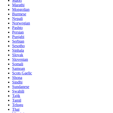
Maori
Marathi
Mongolian
Burmese
Nepali
Norwegian
Pashto
Persian
Punjabi
Serbian
Sesotho
Sinhala
Slovak
Slovenian
Somali
Samoan
Scots Gaelic
Shona
Sindhi
Sundanese
Swahili
Tajik
Tamil
Telugu
Thai