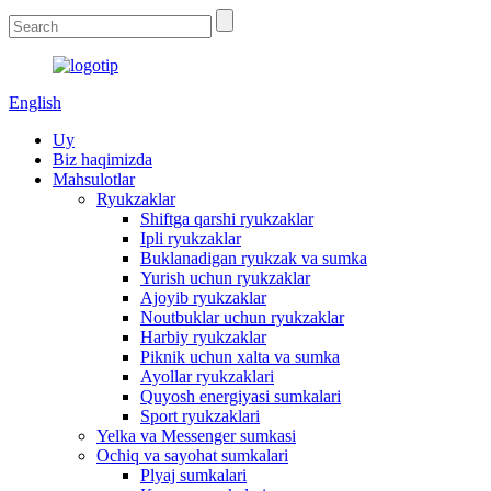
English
Uy
Biz haqimizda
Mahsulotlar
Ryukzaklar
Shiftga qarshi ryukzaklar
Ipli ryukzaklar
Buklanadigan ryukzak va sumka
Yurish uchun ryukzaklar
Ajoyib ryukzaklar
Noutbuklar uchun ryukzaklar
Harbiy ryukzaklar
Piknik uchun xalta va sumka
Ayollar ryukzaklari
Quyosh energiyasi sumkalari
Sport ryukzaklari
Yelka va Messenger sumkasi
Ochiq va sayohat sumkalari
Plyaj sumkalari