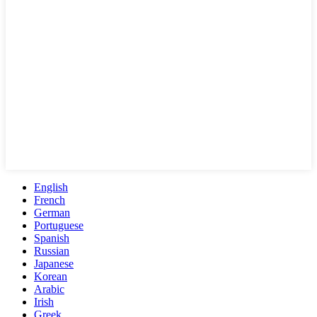
English
French
German
Portuguese
Spanish
Russian
Japanese
Korean
Arabic
Irish
Greek