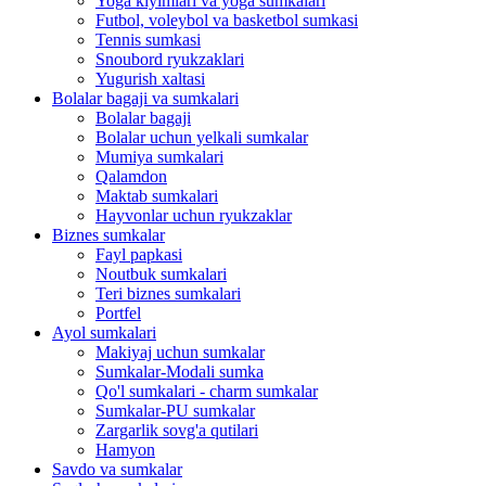
Yoga kiyimlari va yoga sumkalari
Futbol, ​​voleybol va basketbol sumkasi
Tennis sumkasi
Snoubord ryukzaklari
Yugurish xaltasi
Bolalar bagaji va sumkalari
Bolalar bagaji
Bolalar uchun yelkali sumkalar
Mumiya sumkalari
Qalamdon
Maktab sumkalari
Hayvonlar uchun ryukzaklar
Biznes sumkalar
Fayl papkasi
Noutbuk sumkalari
Teri biznes sumkalari
Portfel
Ayol sumkalari
Makiyaj uchun sumkalar
Sumkalar-Modali sumka
Qo'l sumkalari - charm sumkalar
Sumkalar-PU sumkalar
Zargarlik sovg'a qutilari
Hamyon
Savdo va sumkalar