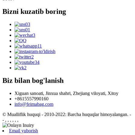
Bizni kuzatib boring
Biz bilan bog'lanish
Xiguan sanoati, Jinxua shahri, Zhejiang viloyati, Xitoy
+8615557990160
info@feimabag.com
© Mualliflik huquqi - 2010-2022: Barcha huquqlar himoyalangan.
-
- , , , , , ,
Email yuborish