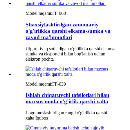
Model raqami:
FF-068
Shaxsiylashtirilgan zamonaviy
o'g'irlikka qarshi elkama-sumka va
zavod ma'lumotlari
Ulgurji issiq sotiladigan o'g'rilikka qarshi elkama-
sumka va eksportchi bilan bog'lanish uchun
elektron pochta
Model raqami:
FF-039
Ishlab chiqaruvchi tafsilotlari bilan
maxsus moda o'g'irlik qarshi xalta
Logo moslashtirilgan rangli o'g'irlikka qarshi
xalta Iqtibos