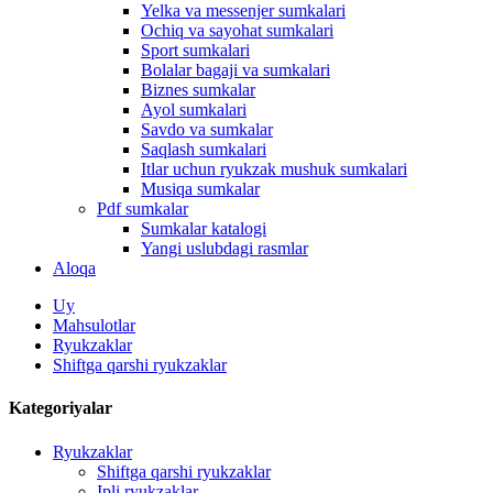
Yelka va messenjer sumkalari
Ochiq va sayohat sumkalari
Sport sumkalari
Bolalar bagaji va sumkalari
Biznes sumkalar
Ayol sumkalari
Savdo va sumkalar
Saqlash sumkalari
Itlar uchun ryukzak mushuk sumkalari
Musiqa sumkalar
Pdf sumkalar
Sumkalar katalogi
Yangi uslubdagi rasmlar
Aloqa
Uy
Mahsulotlar
Ryukzaklar
Shiftga qarshi ryukzaklar
Kategoriyalar
Ryukzaklar
Shiftga qarshi ryukzaklar
Ipli ryukzaklar