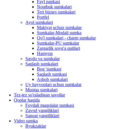
Fayl papkasi
Noutbuk sumkalari
Teri biznes sumkalari
Portfel
Ayol sumkalari
Makiyaj uchun sumkalar
Sumkalar-Modali sumka
Qo'l sumkalari - charm sumkalar
Sumkalar-PU sumkalar
Zargarlik sovg'a qutilari
Hamyon
Savdo va sumkalar
Saqlash sumkalari
Bog 'sumkasi
Saqlash sumkasi
Asbob sumkalari
Uy hayvonlari uchun sumkalar
Musiqa sumkalari
Tez-tez so'raladigan savollar
Qoplar haqida
Foydali maqolalar sumkasi
Zavod yangiliklari
Sanoat yangiliklari
Video sumka
Ryukzaklar