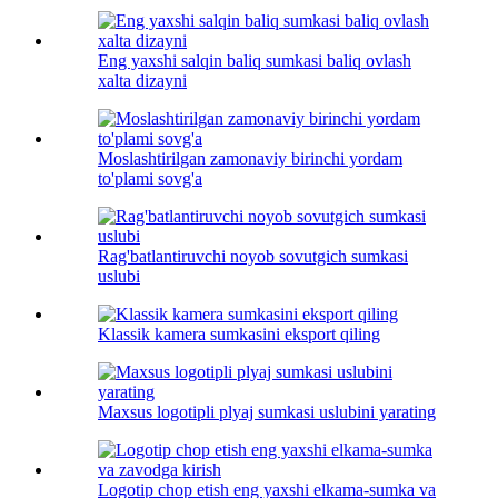
Eng yaxshi salqin baliq sumkasi baliq ovlash
xalta dizayni
Moslashtirilgan zamonaviy birinchi yordam
to'plami sovg'a
Rag'batlantiruvchi noyob sovutgich sumkasi
uslubi
Klassik kamera sumkasini eksport qiling
Maxsus logotipli plyaj sumkasi uslubini yarating
Logotip chop etish eng yaxshi elkama-sumka va