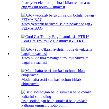
Provayder elektron pochtasi bilan reklama uchun
eng yaxshi noutbuk sumkasi
Xitoy yetkazib beruvchi salqin bolalar bagaji -
FEIMA BAG
Cool Cat Trolley Bag It sumkasi - FTR16
Xitoy suv o'tkazmaydigan trolleyli yukxalta
bagaj aravachasi
Moda hafta oxiri sumkasi uchun ishlab
chiqaruvchi
Issiq sotiladigan baliq sumkasi baliq ovlash
xaltasini ommaviy sotib oling ...