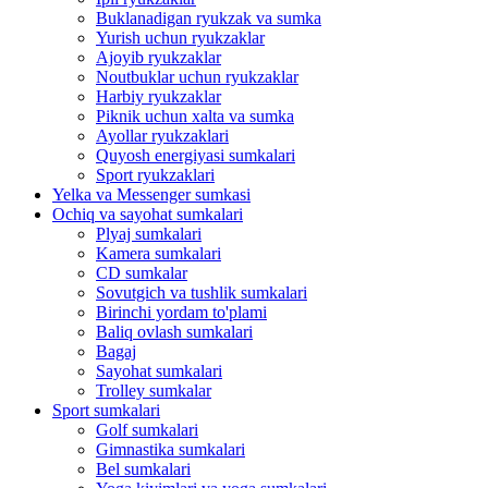
Buklanadigan ryukzak va sumka
Yurish uchun ryukzaklar
Ajoyib ryukzaklar
Noutbuklar uchun ryukzaklar
Harbiy ryukzaklar
Piknik uchun xalta va sumka
Ayollar ryukzaklari
Quyosh energiyasi sumkalari
Sport ryukzaklari
Yelka va Messenger sumkasi
Ochiq va sayohat sumkalari
Plyaj sumkalari
Kamera sumkalari
CD sumkalar
Sovutgich va tushlik sumkalari
Birinchi yordam to'plami
Baliq ovlash sumkalari
Bagaj
Sayohat sumkalari
Trolley sumkalar
Sport sumkalari
Golf sumkalari
Gimnastika sumkalari
Bel sumkalari