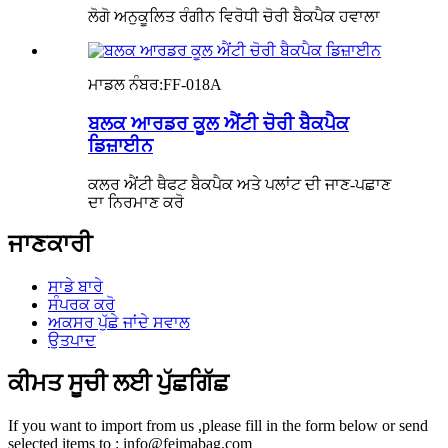
ਲੋਗੋ ਅਨੁਕੂਲਿਤ ਰੰਗੀਨ ਵਿਰੋਧੀ ਚੋਰੀ ਬੈਕਪੈਕ ਹਵਾਲਾ
ਮਾਡਲ ਨੰਬਰ:
FF-018A
ਬਲਕ ਆਰਡਰ ਕੂਲ ਐਂਟੀ ਚੋਰੀ ਬੈਕਪੈਕ
ਡਿਜ਼ਾਈਨ
ਕਲਰ ਐਂਟੀ ਥੈਫਟ ਬੈਕਪੈਕ ਅਤੇ ਪਲਾਂਟ ਦੀ ਜਾਣ-ਪਛਾਣ
ਦਾ ਨਿਰਮਾਣ ਕਰੋ
ਜਾਣਕਾਰੀ
ਸਾਡੇ ਬਾਰੇ
ਸੰਪਰਕ ਕਰੋ
ਅਕਸਰ ਪੁੱਛੇ ਜਾਂਦੇ ਸਵਾਲ
ਉਤਪਾਦ
ਕੀਮਤ ਸੂਚੀ ਲਈ ਪੁੱਛਗਿੱਛ
If you want to import from us ,please fill in the form below or send
selected items to : info@feimabag.com