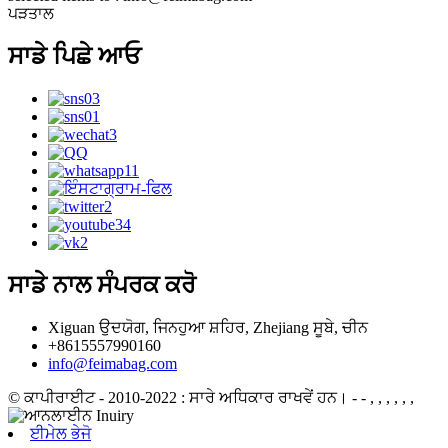
ਪੜਤਾਲ
ਸਾਡੇ ਪਿਛੇ ਆਓ
ਸਾਡੇ ਨਾਲ ਸੰਪਰਕ ਕਰੋ
Xiguan ਉਦਯੋਗ, ਜਿਨਹੁਆ ਸ਼ਹਿਰ, Zhejiang ਸੂਬੇ, ਚੀਨ
+8615557990160
info@feimabag.com
© ਕਾਪੀਰਾਈਟ - 2010-2022 : ਸਾਰੇ ਅਧਿਕਾਰ ਰਾਖਵੇਂ ਹਨ।
- - , , , , , ,
ਈਮੇਲ ਭੇਜੋ