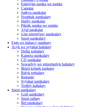
Eplenýän sumka we sumka
Çantalar
Salkyn sumkalar
Noutbuk sumkalary
Harby sumkalar
Piknik sumka we sumka
Aýal sumkalar
Gün energiýasy sumkalary
Sport sumkalary
Egin we habarçy sumkasy
Açyk we syýahat haltalary
Deňiz torbalary
Kamera sumkalary
CD sumkalar
Sowadyjy we günortanlyk haltalary
Ilkinji kömek toplumy
Balyk torbalary
Bagaage
Syýahat sumkalary
Trolleý haltalary
Sport sumkalary
Golf sumkalary
Sport zallary
Bel sumkalary