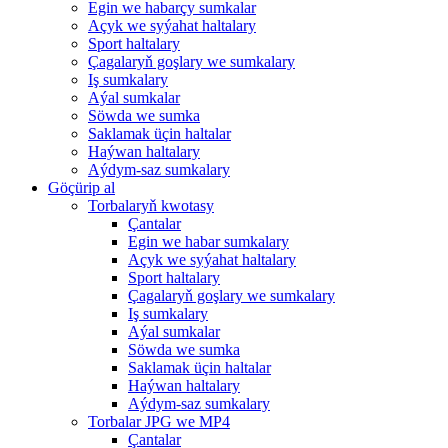
Egin we habarçy sumkalar
Açyk we syýahat haltalary
Sport haltalary
Çagalaryň goşlary we sumkalary
Iş sumkalary
Aýal sumkalar
Söwda we sumka
Saklamak üçin haltalar
Haýwan haltalary
Aýdym-saz sumkalary
Göçürip al
Torbalaryň kwotasy
Çantalar
Egin we habar sumkalary
Açyk we syýahat haltalary
Sport haltalary
Çagalaryň goşlary we sumkalary
Iş sumkalary
Aýal sumkalar
Söwda we sumka
Saklamak üçin haltalar
Haýwan haltalary
Aýdym-saz sumkalary
Torbalar JPG we MP4
Çantalar