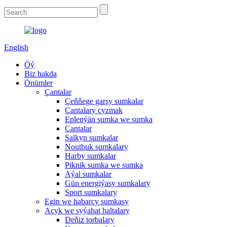
English
Öý
Biz hakda
Önümler
Çantalar
Çeňňege garşy sumkalar
Çantalary çyzmak
Eplenýän sumka we sumka
Çantalar
Salkyn sumkalar
Noutbuk sumkalary
Harby sumkalar
Piknik sumka we sumka
Aýal sumkalar
Gün energiýasy sumkalary
Sport sumkalary
Egin we habarçy sumkasy
Açyk we syýahat haltalary
Deňiz torbalary