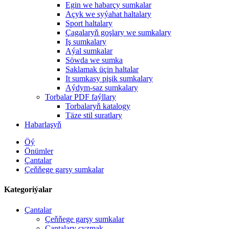
Egin we habarçy sumkalar
Açyk we syýahat haltalary
Sport haltalary
Çagalaryň goşlary we sumkalary
Iş sumkalary
Aýal sumkalar
Söwda we sumka
Saklamak üçin haltalar
It sumkasy pişik sumkalary
Aýdym-saz sumkalary
Torbalar PDF faýllary
Torbalaryň katalogy
Täze stil suratlary
Habarlaşyň
Öý
Önümler
Çantalar
Çeňňege garşy sumkalar
Kategoriýalar
Çantalar
Çeňňege garşy sumkalar
Çantalary çyzmak