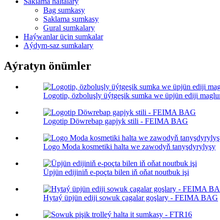
Saklama haltalary
Bag sumkasy
Saklama sumkasy
Gural sumkalary
Haýwanlar üçin sumkalar
Aýdym-saz sumkalary
Aýratyn önümler
Logotip, özboluşly üýtgeşik sumka we üpjün ediji magl
Logotip Döwrebap gapjyk stili - FEIMA BAG
Logo Moda kosmetiki halta we zawodyň tanyşdyrylyşy
Üpjün edijiniň e-poçta bilen iň oňat noutbuk işi
Hytaý üpjün ediji sowuk çagalar goşlary - FEIMA BAG