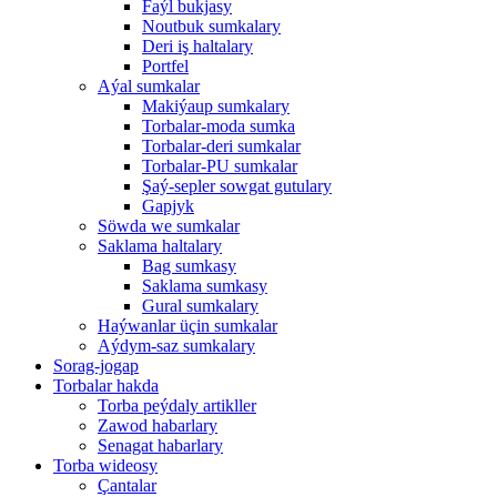
Faýl bukjasy
Noutbuk sumkalary
Deri iş haltalary
Portfel
Aýal sumkalar
Makiýaup sumkalary
Torbalar-moda sumka
Torbalar-deri sumkalar
Torbalar-PU sumkalar
Şaý-sepler sowgat gutulary
Gapjyk
Söwda we sumkalar
Saklama haltalary
Bag sumkasy
Saklama sumkasy
Gural sumkalary
Haýwanlar üçin sumkalar
Aýdym-saz sumkalary
Sorag-jogap
Torbalar hakda
Torba peýdaly artikller
Zawod habarlary
Senagat habarlary
Torba wideosy
Çantalar