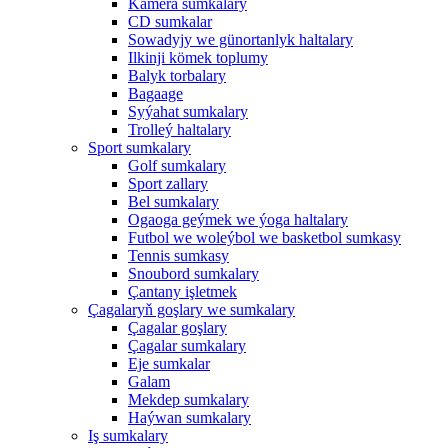
Kamera sumkalary
CD sumkalar
Sowadyjy we günortanlyk haltalary
Ilkinji kömek toplumy
Balyk torbalary
Bagaage
Syýahat sumkalary
Trolleý haltalary
Sport sumkalary
Golf sumkalary
Sport zallary
Bel sumkalary
Ogaoga geýmek we ýoga haltalary
Futbol we woleýbol we basketbol sumkasy
Tennis sumkasy
Snoubord sumkalary
Çantany işletmek
Çagalaryň goşlary we sumkalary
Çagalar goşlary
Çagalar sumkalary
Eje sumkalar
Galam
Mekdep sumkalary
Haýwan sumkalary
Iş sumkalary