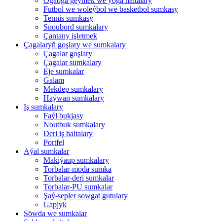
Ogaoga geýmek we ýoga haltalary
Futbol we woleýbol we basketbol sumkasy
Tennis sumkasy
Snoubord sumkalary
Çantany işletmek
Çagalaryň goşlary we sumkalary
Çagalar goşlary
Çagalar sumkalary
Eje sumkalar
Galam
Mekdep sumkalary
Haýwan sumkalary
Iş sumkalary
Faýl bukjasy
Noutbuk sumkalary
Deri iş haltalary
Portfel
Aýal sumkalar
Makiýaup sumkalary
Torbalar-moda sumka
Torbalar-deri sumkalar
Torbalar-PU sumkalar
Şaý-sepler sowgat gutulary
Gapjyk
Söwda we sumkalar