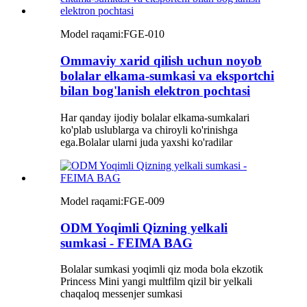
Model raqami:
FGE-010
Ommaviy xarid qilish uchun noyob
bolalar elkama-sumkasi va eksportchi
bilan bog'lanish elektron pochtasi
Har qanday ijodiy bolalar elkama-sumkalari
ko'plab uslublarga va chiroyli ko'rinishga
ega.Bolalar ularni juda yaxshi ko'radilar
Model raqami:
FGE-009
ODM Yoqimli Qizning yelkali
sumkasi - FEIMA BAG
Bolalar sumkasi yoqimli qiz moda bola ekzotik
Princess Mini yangi multfilm qizil bir yelkali
chaqaloq messenjer sumkasi