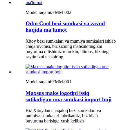
Model raqami:
FMM-002
Odm Cool bezi sumkasi va zavod
haqida ma'lumot
Xitoy bezi sumkalari va mumiya sumkalari ishlab
chiqaruvchisi, biz sizning mahsulotingizni
buyurtma qilishimiz mumkin, iltimos, bizning
saytimizni tekshiring
Model raqami:
FMM-001
Maxsus make logotipi issiq
sotiladigan ona sumkasi import boji
Biz Xitoydan chaqaloq bezi sumkalari va
mumiya sumkalari fabrikamiz, biz bilan
buyurtma berishga xush kelibsiz