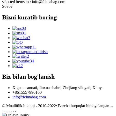
selected items to : info@feimabag.com
So'rov
Bizni kuzatib boring
Biz bilan bog'lanish
Xiguan sanoati, Jinxua shahri, Zhejiang viloyati, Xitoy
+8615557990160
info@feimabag.com
© Mualliflik huquqi - 2010-2022: Barcha huquqlar himoyalangan.
-
- , , , , , ,