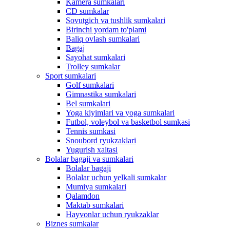
Kamera sumkalari
CD sumkalar
Sovutgich va tushlik sumkalari
Birinchi yordam to'plami
Baliq ovlash sumkalari
Bagaj
Sayohat sumkalari
Trolley sumkalar
Sport sumkalari
Golf sumkalari
Gimnastika sumkalari
Bel sumkalari
Yoga kiyimlari va yoga sumkalari
Futbol, ​​voleybol va basketbol sumkasi
Tennis sumkasi
Snoubord ryukzaklari
Yugurish xaltasi
Bolalar bagaji va sumkalari
Bolalar bagaji
Bolalar uchun yelkali sumkalar
Mumiya sumkalari
Qalamdon
Maktab sumkalari
Hayvonlar uchun ryukzaklar
Biznes sumkalar