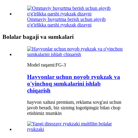
Ommaviy buyurtma berish uchun ajoyib
o'g'irlikka qarshi ryukzak dizayni
Bolalar bagaji va sumkalari
Model raqami:
FG-3
Hayvonlar uchun noyob ryukzak va
o'yinchoq sumkalarini ishlab
chiqarish
hayvon xaltasi premium, reklama sovg'asi uchun
javob beradi, biz sizning logotipingiz bilan chop
etishimiz mumkin