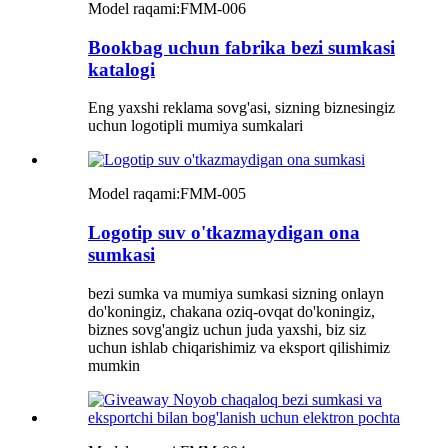
Model raqami:
FMM-006
Bookbag uchun fabrika bezi sumkasi
katalogi
Eng yaxshi reklama sovg'asi, sizning biznesingiz
uchun logotipli mumiya sumkalari
Model raqami:
FMM-005
Logotip suv o'tkazmaydigan ona
sumkasi
bezi sumka va mumiya sumkasi sizning onlayn
do'koningiz, chakana oziq-ovqat do'koningiz,
biznes sovg'angiz uchun juda yaxshi, biz siz
uchun ishlab chiqarishimiz va eksport qilishimiz
mumkin