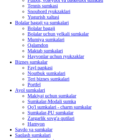
Futbol, ​​voleybol va basketbol sumkasi
Tennis sumkasi
Snoubord ryukzaklari
Yugurish xaltasi
Bolalar bagaji va sumkalari
Bolalar bagaji
Bolalar uchun yelkali sumkalar
Mumiya sumkalari
Qalamdon
Maktab sumkalari
Hayvonlar uchun ryukzaklar
Biznes sumkalar
Fayl papkasi
Noutbuk sumkalari
Teri biznes sumkalari
Portfel
Ayol sumkalari
Makiyaj uchun sumkalar
Sumkalar-Modali sumka
Qo'l sumkalari - charm sumkalar
Sumkalar-PU sumkalar
Zargarlik sovg'a qutilari
Hamyon
Savdo va sumkalar
Saqlash sumkalari