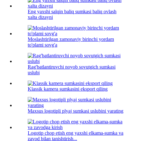
Eng yaxshi salqin baliq sumkasi baliq ovlash
xalta dizayni
Moslashtirilgan zamonaviy birinchi yordam
to'plami sovg'a
Rag'batlantiruvchi noyob sovutgich sumkasi
uslubi
Klassik kamera sumkasini eksport qiling
Maxsus logotipli plyaj sumkasi uslubini yarating
Logotip chop etish eng yaxshi elkama-sumka va
zavod bilan tanishtirish...