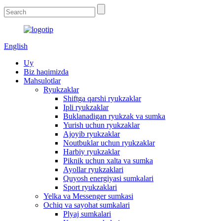
English
Uy
Biz haqimizda
Mahsulotlar
Ryukzaklar
Shiftga qarshi ryukzaklar
Ipli ryukzaklar
Buklanadigan ryukzak va sumka
Yurish uchun ryukzaklar
Ajoyib ryukzaklar
Noutbuklar uchun ryukzaklar
Harbiy ryukzaklar
Piknik uchun xalta va sumka
Ayollar ryukzaklari
Quyosh energiyasi sumkalari
Sport ryukzaklari
Yelka va Messenger sumkasi
Ochiq va sayohat sumkalari
Plyaj sumkalari