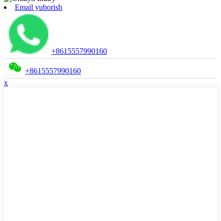
Email yuborish
+8615557990160
+8615557990160
x