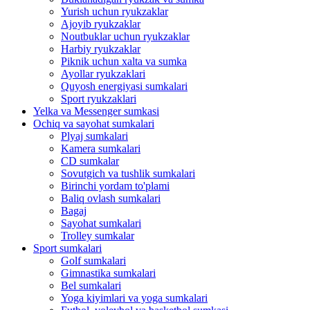
Yurish uchun ryukzaklar
Ajoyib ryukzaklar
Noutbuklar uchun ryukzaklar
Harbiy ryukzaklar
Piknik uchun xalta va sumka
Ayollar ryukzaklari
Quyosh energiyasi sumkalari
Sport ryukzaklari
Yelka va Messenger sumkasi
Ochiq va sayohat sumkalari
Plyaj sumkalari
Kamera sumkalari
CD sumkalar
Sovutgich va tushlik sumkalari
Birinchi yordam to'plami
Baliq ovlash sumkalari
Bagaj
Sayohat sumkalari
Trolley sumkalar
Sport sumkalari
Golf sumkalari
Gimnastika sumkalari
Bel sumkalari
Yoga kiyimlari va yoga sumkalari