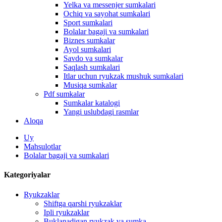
Yelka va messenjer sumkalari
Ochiq va sayohat sumkalari
Sport sumkalari
Bolalar bagaji va sumkalari
Biznes sumkalar
Ayol sumkalari
Savdo va sumkalar
Saqlash sumkalari
Itlar uchun ryukzak mushuk sumkalari
Musiqa sumkalar
Pdf sumkalar
Sumkalar katalogi
Yangi uslubdagi rasmlar
Aloqa
Uy
Mahsulotlar
Bolalar bagaji va sumkalari
Kategoriyalar
Ryukzaklar
Shiftga qarshi ryukzaklar
Ipli ryukzaklar
Buklanadigan ryukzak va sumka