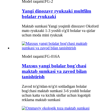
Model raqami:
FG-2
Yangi dinozavr ryukzaki multfilm
bolalar ryukzaki
Maktab sumkasi Yangi yoqimli dinozavr Oksford
mato ryukzaki 1-3 yoshli o'g'il bolalar va qizlar
uchun moda mini ryukzak
Model raqami:
FG-016A
Maxsus yangi bolalar bog'chasi
maktab sumkasi va zavod bilan
tanishtirish
Zavod to'g'ridan-to'g'ri sotiladigan bolalar
bog'chasi maktab sumkasi 3-6 yoshli bolalar
uchun katta va kichik sinflar uchun logotipli
reklama maktab sumkasi