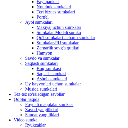
Fayl papkasi
Noutbuk sumkalari
Teri biznes sumkalari
Portfel
Ayol sumkalari
Makiyaj uchun sumkalar
Sumkalar-Modali sumka
Qo'l sumkalari - charm sumkalar
Sumkalar-PU sumkalar
Zargarlik sovg'a qutilari
Hamyon
Savdo va sumkalar
Saqlash sumkalari
Bog 'sumkasi
Saqlash sumkasi
Asbob sumkalari
Uy hayvonlari uchun sumkalar
Musiqa sumkalari
Tez-tez so'raladigan savollar
Qoplar haqida
Foydali maqolalar sumkasi
Zavod yangiliklari
Sanoat yangiliklari
Video sumka
Ryukzaklar