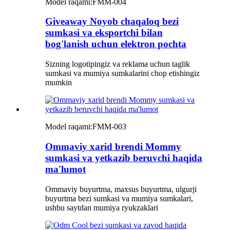
Model raqami:
FMM-004
Giveaway Noyob chaqaloq bezi
sumkasi va eksportchi bilan
bog'lanish uchun elektron pochta
Sizning logotipingiz va reklama uchun taglik
sumkasi va mumiya sumkalarini chop etishingiz
mumkin
Model raqami:
FMM-003
Ommaviy xarid brendi Mommy
sumkasi va yetkazib beruvchi haqida
ma'lumot
Ommaviy buyurtma, maxsus buyurtma, ulgurji
buyurtma bezi sumkasi va mumiya sumkalari,
ushbu saytdan mumiya ryukzaklari