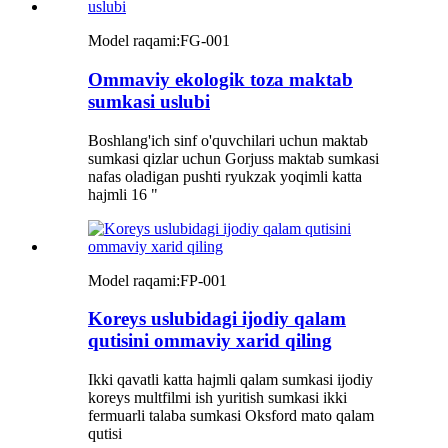
Model raqami:
FG-001
Ommaviy ekologik toza maktab
sumkasi uslubi
Boshlang'ich sinf o'quvchilari uchun maktab
sumkasi qizlar uchun Gorjuss maktab sumkasi
nafas oladigan pushti ryukzak yoqimli katta
hajmli 16 "
Model raqami:
FP-001
Koreys uslubidagi ijodiy qalam
qutisini ommaviy xarid qiling
Ikki qavatli katta hajmli qalam sumkasi ijodiy
koreys multfilmi ish yuritish sumkasi ikki
fermuarli talaba sumkasi Oksford mato qalam
qutisi