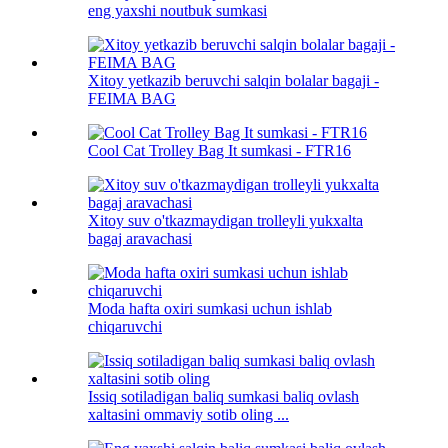
eng yaxshi noutbuk sumkasi
Xitoy yetkazib beruvchi salqin bolalar bagaji -
FEIMA BAG
Cool Cat Trolley Bag It sumkasi - FTR16
Xitoy suv o'tkazmaydigan trolleyli yukxalta
bagaj aravachasi
Moda hafta oxiri sumkasi uchun ishlab
chiqaruvchi
Issiq sotiladigan baliq sumkasi baliq ovlash
xaltasini ommaviy sotib oling ...