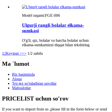
Model raqami:
FGE-006
Ulgurji rangli bolalar elkama-
sumkasi
O'g'il, qiz, bolalar va barcha bolalar uchun
elkama-sumkamizni diqqat bilan tekshiring
1
2
Keyingi >
>>
1/2 sahifa
Ma `lumot
Biz haqimizda
Aloqa
Tez-tez so'raladigan savollar
Mahsulotlar
PRICELIST uchun so'rov
If you want to import from us ,please fill in the form below or send