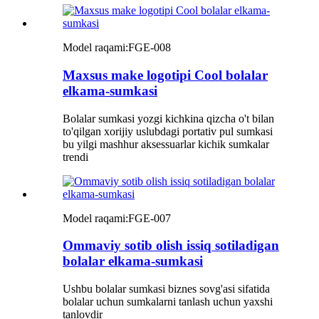
Model raqami:
FGE-008
Maxsus make logotipi Cool bolalar
elkama-sumkasi
Bolalar sumkasi yozgi kichkina qizcha o't bilan
to'qilgan xorijiy uslubdagi portativ pul sumkasi
bu yilgi mashhur aksessuarlar kichik sumkalar
trendi
Model raqami:
FGE-007
Ommaviy sotib olish issiq sotiladigan
bolalar elkama-sumkasi
Ushbu bolalar sumkasi biznes sovg'asi sifatida
bolalar uchun sumkalarni tanlash uchun yaxshi
tanlovdir