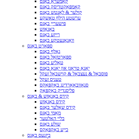
קאַמעראַ באַגס
קאָמפּאַקטדיסק באַגס
קולער & לאָנטש באַגס
ערשטע הילף טאשקע
פישערייַ באַגס
באַגאַזש
רייזע באַגס
וואַגאָנעטקע באַגס
ספּאָרט באַגס
גאָלף באַגס
ספּאָרטזאַל באַגס
טאַליע באַגס
יאָגאַ טראָגן און יאָגאַ באַגס
פוסבאָל & נעצבאָל & קוישבאָל זעקל
טעניס זעקל
סנאָוובאָאַרדינג באַקפּאַקס
פליסנדיק באַקפּאַק
קידס באַגאַזש & באַגס
קידס באַגאַזש
קידס שאָלער באַגס
מאַמי באַגס
בליי האלטער
שולע באַגס
כייַע באַקפּאַקס
ביזנעס באַגס