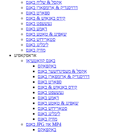
אַקסל & שליח באַגס
דרויסנדיק & אַרומפאָרן באַגס
ספּאָרט באַגס
קידס באַגאַזש & באַגס
געשעפט באַגס
דאַמע באַגס
שאַפּינג & טאָטע באַגס
סטאָרידזש באַגס
ליבלינג באַגס
מוזיק באַגס
אראפקאפיע
באַגס קוואָטעיאָן
באַקפּאַקס
אַקסל & מעסינדזשער באַגס
דרויסנדיק & אַרומפאָרן באַגס
ספּאָרט באַגס
קידס באַגאַזש & באַגס
געשעפט באַגס
דאַמע באַגס
שאַפּינג & טאָטע באַגס
סטאָרידזש באַגס
ליבלינג באַגס
מוזיק באַגס
באַגס JPG און MP4
באַקפּאַקס