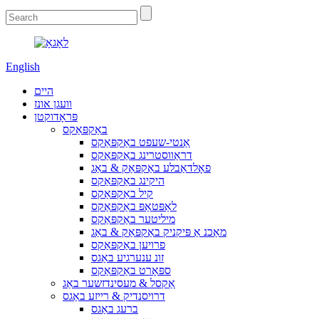
English
היים
וועגן אונז
פּראָדוקטן
באַקפּאַקס
אַנטי-שעפט באַקפּאַקס
דראַווסטרינג באַקפּאַקס
פאָלדאַבלע באַקפּאַק & באַג
היקינג באַקפּאַקס
קיל באַקפּאַקס
לאַפּטאַפּ באַקפּאַקס
מיליטער באַקפּאַקס
מאַכנ אַ פּיקניק באַקפּאַק & באַג
פרויען באַקפּאַקס
זונ ענערגיע באַגס
ספּאָרט באַקפּאַקס
אַקסל & מעסינדזשער באַג
דרויסנדיק & רייזע באַגס
ברעג באַגס