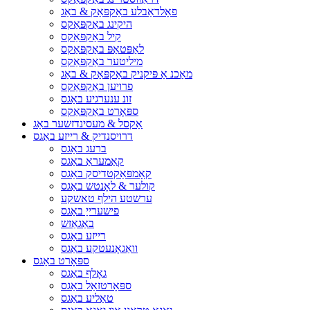
פאָלדאַבלע באַקפּאַק & באַג
היקינג באַקפּאַקס
קיל באַקפּאַקס
לאַפּטאַפּ באַקפּאַקס
מיליטער באַקפּאַקס
מאַכנ אַ פּיקניק באַקפּאַק & באַג
פרויען באַקפּאַקס
זונ ענערגיע באַגס
ספּאָרט באַקפּאַקס
אַקסל & מעסינדזשער באַג
דרויסנדיק & רייזע באַגס
ברעג באַגס
קאַמעראַ באַגס
קאָמפּאַקטדיסק באַגס
קולער & לאָנטש באַגס
ערשטע הילף טאשקע
פישערייַ באַגס
באַגאַזש
רייזע באַגס
וואַגאָנעטקע באַגס
ספּאָרט באַגס
גאָלף באַגס
ספּאָרטזאַל באַגס
טאַליע באַגס