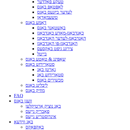
טעקע פאָלדער
לאַפּטאַפּ באַגס
לעדער ביזנעס באַגס
טשעמאָדאַן
דאַמע באַגס
באַשטאַנד באַגס
כאַנדבאַגז-מאָדע כאַנדבאַגז
האַנדבאַגז-לעדער האַנדבאַגז
האַנדבאַגז-פּו האַנדבאַגז
צירונג גיפט באָקסעס
בייטל
שאַפּינג & טאָטע באַגס
סטאָרידזש באַגס
גאָרטן באַג
סטאָרידזש באַג
מכשירים באַגס
ליבלינג באַגס
מוזיק באַגס
FAQ
וועגן באַגס
באַג נוציק אַרטיקלען
פאַבריק נייַעס
אינדוסטריע נייַעס
באַג ווידעא
באַקפּאַקס