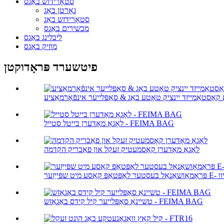
סטאָרידזש באַגס
גאָרטן באַג
סטאָרידזש באַג
מכשירים באַגס
ליבלינג באַגס
מוזיק באַגס
פיטשערד פּראָדוקטן
ָ קאַסטאַמייזד יינציק טאָטע באַג & סאַפּלייער אינפֿאָרמאַציע
לאָגאָ מאָדערן בייטל סטייל - FEIMA BAG
לאָגאָ מאָדערן קאָסמעטיק זעקל און פאַבריק הקדמה
ע מיט שפּייַזער E- בריוו
טשיינאַ סאַפּלייער קיל קידס באַגאַזש - FEIMA BAG