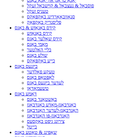
יאָגאַ טראָגן און יאָגאַ באַגס
פוסבאָל & נעצבאָל & קוישבאָל זעקל
טעניס זעקל
סנאָוובאָאַרדינג באַקפּאַקס
פליסנדיק באַקפּאַק
קידס באַגאַזש & באַגס
קידס באַגאַזש
קידס שאָלער באַגס
מאַמי באַגס
בליי האלטער
שולע באַגס
כייַע באַקפּאַקס
ביזנעס באַגס
טעקע פאָלדער
לאַפּטאַפּ באַגס
לעדער ביזנעס באַגס
טשעמאָדאַן
דאַמע באַגס
באַשטאַנד באַגס
כאַנדבאַגז-מאָדע כאַנדבאַגז
האַנדבאַגז-לעדער האַנדבאַגז
האַנדבאַגז-פּו האַנדבאַגז
צירונג גיפט באָקסעס
בייטל
שאַפּינג & טאָטע באַגס