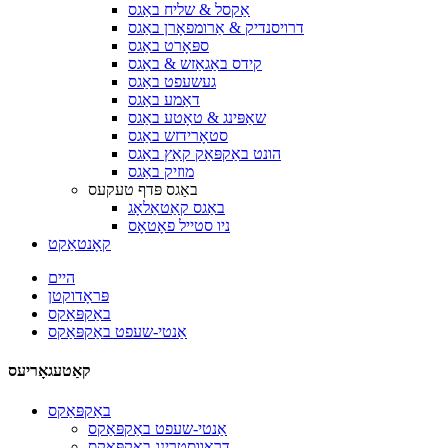
אַקסל & שליח באַגס
דרויסנדיק & אַרומפאָרן באַגס
ספּאָרט באַגס
קידס באַגאַזש & באַגס
געשעפט באַגס
דאַמע באַגס
שאַפּינג & טאָטע באַגס
סטאָרידזש באַגס
הונט באַקפּאַק קאַץ באַגס
מוזיק באַגס
באַגס פּדף טעקעס
באַגס קאַטאַלאָג
ניו סטייל פאָטאָס
קאָנטאַקט
היים
פּראָדוקטן
באַקפּאַקס
אַנטי-שעפט באַקפּאַקס
קאַטעגאָריעס
באַקפּאַקס
אַנטי-שעפט באַקפּאַקס
דראַווסטרינג באַקפּאַקס