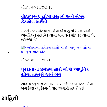
મોડલ નંબર:
FYO-15
વોટરપ્રૂફ યોગા વસ્ત્રો અને બેગ્સ
કેટલોગ ખરીદો
મલ્ટી કલર કેનવાસ યોગા બેગ યુરોપિયન અને
અમેરિકન સ્ટાઈલ યોગા બેગ વન શોલ્ડર યોગા મેટ
સ્ટોરેજ બેગ
મોડલ નંબર:
FYO-1
પ્રદાતાના ઇમેઇલ સાથે લોગો આધુનિક
યોગા વસ્ત્રો અને બેગ
યોગ વસ્ત્રો અને યોગા બેગ, લેબલ બ્રાન્ડ યોગા
બેગ વિશે વધુ વિગતો માટે અમારો સંપર્ક કરો
માહિતી