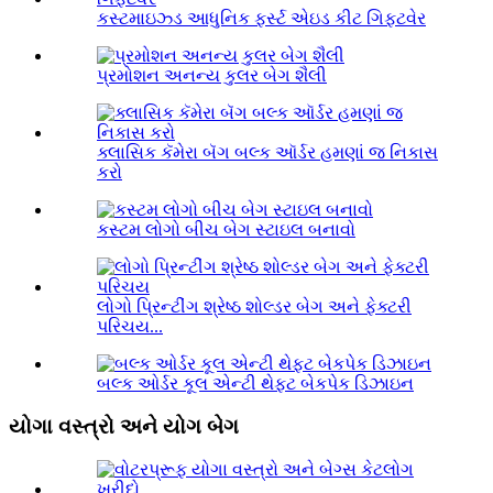
કસ્ટમાઇઝ્ડ આધુનિક ફર્સ્ટ એઇડ કીટ ગિફ્ટવેર
પ્રમોશન અનન્ય કુલર બેગ શૈલી
ક્લાસિક કૅમેરા બૅગ બલ્ક ઑર્ડર હમણાં જ નિકાસ
કરો
કસ્ટમ લોગો બીચ બેગ સ્ટાઇલ બનાવો
લોગો પ્રિન્ટીંગ શ્રેષ્ઠ શોલ્ડર બેગ અને ફેક્ટરી
પરિચય...
બલ્ક ઓર્ડર કૂલ એન્ટી થેફ્ટ બેકપેક ડિઝાઇન
યોગા વસ્ત્રો અને યોગ બેગ