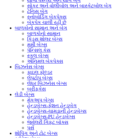
યોગા વસ્ત્રો અને યોગ બેગ
સોકર અને વોલીબોલ અને બાસ્કેટબોલ બેગ
ટેનિસ બેગ
સ્નોબોર્ડિંગ બેકપેક્સ
બેકપેક ચાલી રહી છે
બાળકોનો સામાન અને બેગ
બાળકોનો સામાન
કિડ્સ શોલર બેગ્સ
મમી બેગ્સ
પેન્સિલ કેસ
સ્કૂલ બેગ્સ
એનિમલ બેકપેક્સ
બિઝનેસ બેગ્સ
ફાઇલ ફોલ્ડર
લેપટોપ બેગ્સ
લેધર બિઝનેસ બેગ્સ
બ્રીફકેસ
લેડી બેગ્સ
મેકઅપ બેગ્સ
હેન્ડબેગ્સ-ફેશન હેન્ડબેગ
હેન્ડબેગ્સ-ચામડાની હેન્ડબેગ્સ
હેન્ડબેગ્સ-PU હેન્ડબેગ્સ
જ્વેલરી ગિફ્ટ બોક્સ
પર્સ
શોપિંગ અને ટોટ બેગ્સ