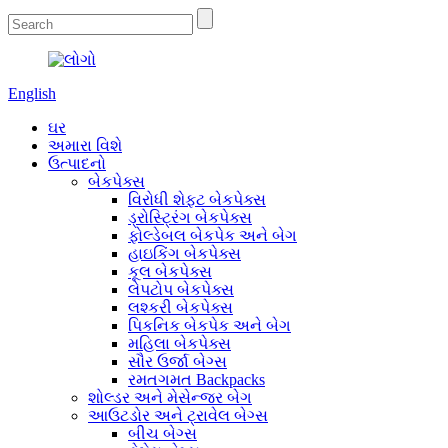
English
ઘર
અમારા વિશે
ઉત્પાદનો
બેકપેક્સ
વિરોધી શેફ્ટ બેકપેક્સ
ડ્રોસ્ટ્રિંગ બેકપેક્સ
ફોલ્ડેબલ બેકપેક અને બેગ
હાઇકિંગ બેકપેક્સ
કૂલ બેકપેક્સ
લેપટોપ બેકપેક્સ
લશ્કરી બેકપેક્સ
પિકનિક બેકપેક અને બેગ
મહિલા બેકપેક્સ
સૌર ઉર્જા બેગ્સ
રમતગમત Backpacks
શોલ્ડર અને મેસેન્જર બેગ
આઉટડોર અને ટ્રાવેલ બેગ્સ
બીચ બેગ્સ