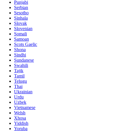
Punjabi
Serbian
Sesotho
Sinhala
Slovak
Slovenian
Somali
Samoan
Scots Gaelic
Shona
Sindhi
Sundanese
Swahili
Tajik
Tamil
Telugu
Thai
Ukrainian
Urdu
Uzbek
Vietnamese
Welsh
Xhosa
Yiddish
Yoruba