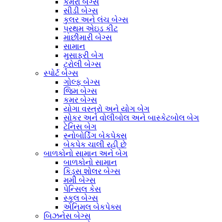
કેમેરા બેગ્સ
સીડી બેગ્સ
કુલર અને લંચ બેગ્સ
પ્રથમ એઇડ કીટ
માછીમારી બેગ્સ
સામાન
મુસાફરી બેગ
ટ્રોલી બેગ્સ
સ્પોર્ટ બેગ્સ
ગોલ્ફ બેગ્સ
જિમ બેગ્સ
કમર બેગ્સ
યોગા વસ્ત્રો અને યોગ બેગ
સોકર અને વોલીબોલ અને બાસ્કેટબોલ બેગ
ટેનિસ બેગ
સ્નોબોર્ડિંગ બેકપેક્સ
બેકપેક ચાલી રહી છે
બાળકોનો સામાન અને બેગ
બાળકોનો સામાન
કિડ્સ શોલર બેગ્સ
મમી બેગ્સ
પેન્સિલ કેસ
સ્કૂલ બેગ્સ
એનિમલ બેકપેક્સ
બિઝનેસ બેગ્સ