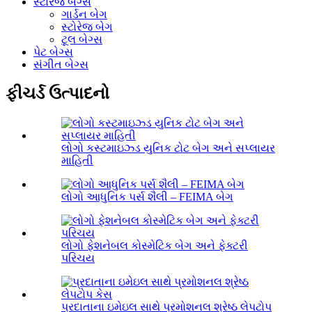
સ્ટોરેજ બેગ્સ
ગાર્ડન બેગ
સ્ટોરેજ બેગ
ટૂલ બેગ્સ
પેટ બેગ્સ
સંગીત બેગ્સ
ફીચર્ડ ઉત્પાદનો
લોગો કસ્ટમાઇઝ્ડ યુનિક ટોટ બેગ અને સપ્લાયર
માહિતી
લોગો આધુનિક પર્સ શૈલી – FEIMA બેગ
લોગો ફેશનેબલ કોસ્મેટિક બેગ અને ફેક્ટરી
પરિચય
પ્રદાતાના ઇમેઇલ સાથે પ્રમોશનલ શ્રેષ્ઠ લેપટોપ