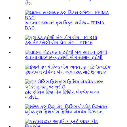
કેસ
ચાઇના સપ્લાયર કૂલ કિડ્સ લગેજ – FEIMA
BAG
કૂલ કેટ ટ્રોલી બેગ ડોગ બેગ – FTR16
ચાઇના વોટરપ્રૂફ ટ્રોલી બેગ સામાન ટ્રોલી
ફેશનેબલ વીકેન્ડ બેગ અવતરણ માટે ઉત્પાદક
હોટ સેલિંગ ફિશ બેગ ફિશિંગ બેકપેક બલ્ક
ખરીદો...
શ્રેષ્ઠ કૂલ ફિશ બેગ ફિશિંગ બેકપેક ડિઝાઇન