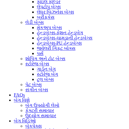
ફાઇલ ફોલ્ડર
લેપટોપ બેગ્સ
લેધર બિઝનેસ બેગ્સ
બ્રીફકેસ
લેડી બેગ્સ
મેકઅપ બેગ્સ
હેન્ડબેગ્સ-ફેશન હેન્ડબેગ
હેન્ડબેગ્સ-ચામડાની હેન્ડબેગ્સ
હેન્ડબેગ્સ-PU હેન્ડબેગ્સ
જ્વેલરી ગિફ્ટ બોક્સ
પર્સ
શોપિંગ અને ટોટ બેગ્સ
સ્ટોરેજ બેગ્સ
ગાર્ડન બેગ
સ્ટોરેજ બેગ
ટૂલ બેગ્સ
પેટ બેગ્સ
સંગીત બેગ્સ
FAQs
બેગ વિશે
બેગ ઉપયોગી લેખો
ફેક્ટરી સમાચાર
ઉદ્યોગ સમાચાર
બેગ વિડિઓ
બેકપેક્સ