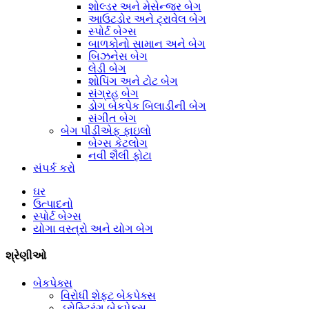
શોલ્ડર અને મેસેન્જર બેગ
આઉટડોર અને ટ્રાવેલ બેગ
સ્પોર્ટ બેગ્સ
બાળકોનો સામાન અને બેગ
બિઝનેસ બેગ
લેડી બેગ
શોપિંગ અને ટોટ બેગ
સંગ્રહ બેગ
ડોગ બેકપેક બિલાડીની બેગ
સંગીત બેગ
બેગ પીડીએફ ફાઇલો
બેગ્સ કેટલોગ
નવી શૈલી ફોટા
સંપર્ક કરો
ઘર
ઉત્પાદનો
સ્પોર્ટ બેગ્સ
યોગા વસ્ત્રો અને યોગ બેગ
શ્રેણીઓ
બેકપેક્સ
વિરોધી શેફ્ટ બેકપેક્સ
ડ્રોસ્ટ્રિંગ બેકપેક્સ