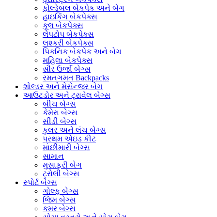
ફોલ્ડેબલ બેકપેક અને બેગ
હાઇકિંગ બેકપેક્સ
કૂલ બેકપેક્સ
લેપટોપ બેકપેક્સ
લશ્કરી બેકપેક્સ
પિકનિક બેકપેક અને બેગ
મહિલા બેકપેક્સ
સૌર ઉર્જા બેગ્સ
રમતગમત Backpacks
શોલ્ડર અને મેસેન્જર બેગ
આઉટડોર અને ટ્રાવેલ બેગ્સ
બીચ બેગ્સ
કેમેરા બેગ્સ
સીડી બેગ્સ
કુલર અને લંચ બેગ્સ
પ્રથમ એઇડ કીટ
માછીમારી બેગ્સ
સામાન
મુસાફરી બેગ
ટ્રોલી બેગ્સ
સ્પોર્ટ બેગ્સ
ગોલ્ફ બેગ્સ
જિમ બેગ્સ
કમર બેગ્સ