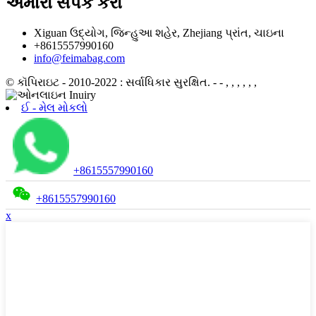
અમારો સંપર્ક કરો
Xiguan ઉદ્યોગ, જિન્હુઆ શહેર, Zhejiang પ્રાંત, ચાઇના
+8615557990160
info@feimabag.com
© કૉપિરાઇટ - 2010-2022 : સર્વાધિકાર સુરક્ષિત.
- - , , , , , ,
ઈ - મેલ મોકલો
+8615557990160
+8615557990160
x