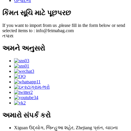
ઉત્પાદનો
કિંમત સૂચિ માટે પૂછપરછ
If you want to import from us ,please fill in the form below or send
selected items to : info@feimabag.com
તપાસ
અમને અનુસરો
અમારો સંપર્ક કરો
Xiguan ઉદ્યોગ, જિન્હુઆ શહેર, Zhejiang પ્રાંત, ચાઇના