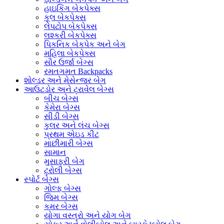
હાઇકિંગ બેકપેક્સ
કૂલ બેકપેક્સ
લેપટોપ બેકપેક્સ
લશ્કરી બેકપેક્સ
પિકનિક બેકપેક અને બેગ
મહિલા બેકપેક્સ
સૌર ઉર્જા બેગ્સ
રમતગમત Backpacks
શોલ્ડર અને મેસેન્જર બેગ
આઉટડોર અને ટ્રાવેલ બેગ્સ
બીચ બેગ્સ
કેમેરા બેગ્સ
સીડી બેગ્સ
કુલર અને લંચ બેગ્સ
પ્રથમ એઇડ કીટ
માછીમારી બેગ્સ
સામાન
મુસાફરી બેગ
ટ્રોલી બેગ્સ
સ્પોર્ટ બેગ્સ
ગોલ્ફ બેગ્સ
જિમ બેગ્સ
કમર બેગ્સ
યોગા વસ્ત્રો અને યોગ બેગ