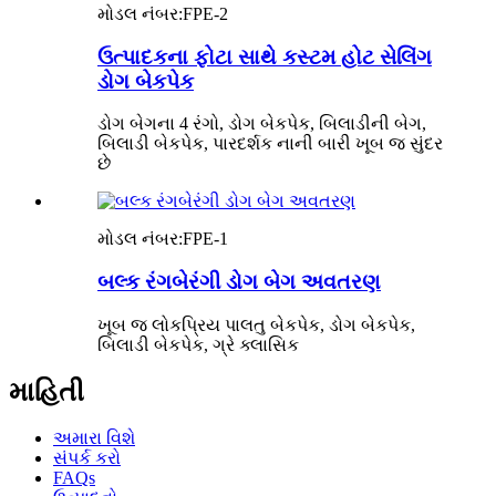
મોડલ નંબર:
FPE-2
ઉત્પાદકના ફોટા સાથે કસ્ટમ હોટ સેલિંગ
ડોગ બેકપેક
ડોગ બેગના 4 રંગો, ડોગ બેકપેક, બિલાડીની બેગ,
બિલાડી બેકપેક, પારદર્શક નાની બારી ખૂબ જ સુંદર
છે
મોડલ નંબર:
FPE-1
બલ્ક રંગબેરંગી ડોગ બેગ અવતરણ
ખૂબ જ લોકપ્રિય પાલતુ બેકપેક, ડોગ બેકપેક,
બિલાડી બેકપેક, ગ્રે ક્લાસિક
માહિતી
અમારા વિશે
સંપર્ક કરો
FAQs