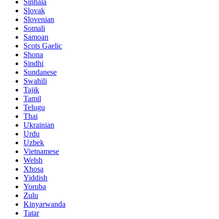
Sinhala
Slovak
Slovenian
Somali
Samoan
Scots Gaelic
Shona
Sindhi
Sundanese
Swahili
Tajik
Tamil
Telugu
Thai
Ukrainian
Urdu
Uzbek
Vietnamese
Welsh
Xhosa
Yiddish
Yoruba
Zulu
Kinyarwanda
Tatar