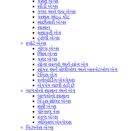
કેમેરા બેગ્સ
સીડી બેગ્સ
કુલર અને લંચ બેગ્સ
પ્રથમ એઇડ કીટ
માછીમારી બેગ્સ
સામાન
મુસાફરી બેગ
ટ્રોલી બેગ્સ
સ્પોર્ટ બેગ્સ
ગોલ્ફ બેગ્સ
જિમ બેગ્સ
કમર બેગ્સ
યોગા વસ્ત્રો અને યોગ બેગ
સોકર અને વોલીબોલ અને બાસ્કેટબોલ બેગ
ટેનિસ બેગ
સ્નોબોર્ડિંગ બેકપેક્સ
બેકપેક ચાલી રહી છે
બાળકોનો સામાન અને બેગ
બાળકોનો સામાન
કિડ્સ શોલર બેગ્સ
મમી બેગ્સ
પેન્સિલ કેસ
સ્કૂલ બેગ્સ
એનિમલ બેકપેક્સ
બિઝનેસ બેગ્સ