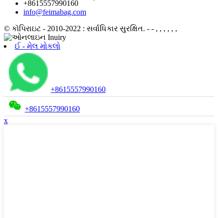
+8615557990160
info@feimabag.com
© કૉપિરાઇટ - 2010-2022 : સર્વાધિકાર સુરક્ષિત.
- - , , , , , ,
ઈ - મેલ મોકલો
+8615557990160
+8615557990160
x