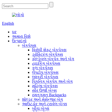
English
ઘર
અમારા વિશે
ઉત્પાદનો
બેકપેક્સ
વિરોધી શેફ્ટ બેકપેક્સ
ડ્રોસ્ટ્રિંગ બેકપેક્સ
ફોલ્ડેબલ બેકપેક અને બેગ
હાઇકિંગ બેકપેક્સ
કૂલ બેકપેક્સ
લેપટોપ બેકપેક્સ
લશ્કરી બેકપેક્સ
પિકનિક બેકપેક અને બેગ
મહિલા બેકપેક્સ
સૌર ઉર્જા બેગ્સ
રમતગમત Backpacks
શોલ્ડર અને મેસેન્જર બેગ
આઉટડોર અને ટ્રાવેલ બેગ્સ
બીચ બેગ્સ