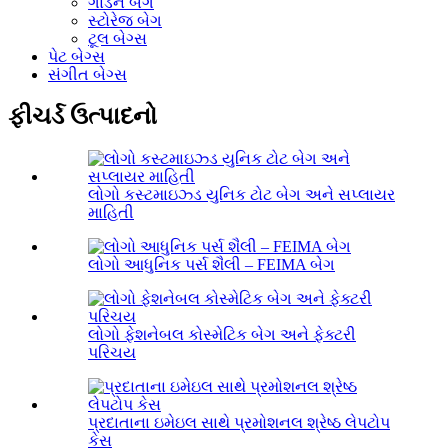
ગાર્ડન બેગ
સ્ટોરેજ બેગ
ટૂલ બેગ્સ
પેટ બેગ્સ
સંગીત બેગ્સ
ફીચર્ડ ઉત્પાદનો
લોગો કસ્ટમાઇઝ્ડ યુનિક ટોટ બેગ અને સપ્લાયર
માહિતી
લોગો આધુનિક પર્સ શૈલી – FEIMA બેગ
લોગો ફેશનેબલ કોસ્મેટિક બેગ અને ફેક્ટરી
પરિચય
પ્રદાતાના ઇમેઇલ સાથે પ્રમોશનલ શ્રેષ્ઠ લેપટોપ
કેસ