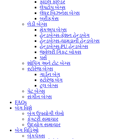
ફાઇલ ફોલ્ડર
લેપટોપ બેગ્સ
લેધર બિઝનેસ બેગ્સ
બ્રીફકેસ
લેડી બેગ્સ
મેકઅપ બેગ્સ
હેન્ડબેગ્સ-ફેશન હેન્ડબેગ
હેન્ડબેગ્સ-ચામડાની હેન્ડબેગ્સ
હેન્ડબેગ્સ-PU હેન્ડબેગ્સ
જ્વેલરી ગિફ્ટ બોક્સ
પર્સ
શોપિંગ અને ટોટ બેગ્સ
સ્ટોરેજ બેગ્સ
ગાર્ડન બેગ
સ્ટોરેજ બેગ
ટૂલ બેગ્સ
પેટ બેગ્સ
સંગીત બેગ્સ
FAQs
બેગ વિશે
બેગ ઉપયોગી લેખો
ફેક્ટરી સમાચાર
ઉદ્યોગ સમાચાર
બેગ વિડિઓ
બેકપેક્સ