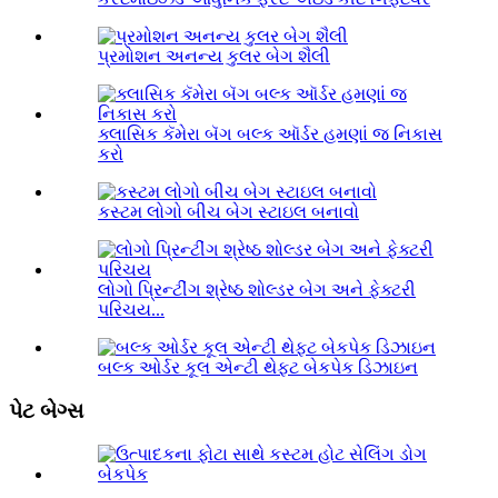
પ્રમોશન અનન્ય કુલર બેગ શૈલી
ક્લાસિક કૅમેરા બૅગ બલ્ક ઑર્ડર હમણાં જ નિકાસ
કરો
કસ્ટમ લોગો બીચ બેગ સ્ટાઇલ બનાવો
લોગો પ્રિન્ટીંગ શ્રેષ્ઠ શોલ્ડર બેગ અને ફેક્ટરી
પરિચય...
બલ્ક ઓર્ડર કૂલ એન્ટી થેફ્ટ બેકપેક ડિઝાઇન
પેટ બેગ્સ