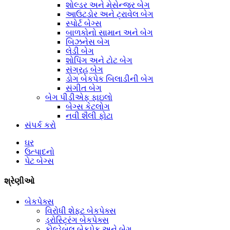
શોલ્ડર અને મેસેન્જર બેગ
આઉટડોર અને ટ્રાવેલ બેગ
સ્પોર્ટ બેગ્સ
બાળકોનો સામાન અને બેગ
બિઝનેસ બેગ
લેડી બેગ
શોપિંગ અને ટોટ બેગ
સંગ્રહ બેગ
ડોગ બેકપેક બિલાડીની બેગ
સંગીત બેગ
બેગ પીડીએફ ફાઇલો
બેગ્સ કેટલોગ
નવી શૈલી ફોટા
સંપર્ક કરો
ઘર
ઉત્પાદનો
પેટ બેગ્સ
શ્રેણીઓ
બેકપેક્સ
વિરોધી શેફ્ટ બેકપેક્સ
ડ્રોસ્ટ્રિંગ બેકપેક્સ
ફોલ્ડેબલ બેકપેક અને બેગ