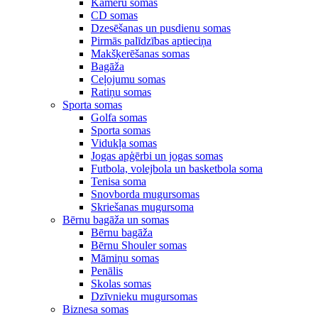
Kameru somas
CD somas
Dzesēšanas un pusdienu somas
Pirmās palīdzības aptieciņa
Makšķerēšanas somas
Bagāža
Ceļojumu somas
Ratiņu somas
Sporta somas
Golfa somas
Sporta somas
Vidukļa somas
Jogas apģērbi un jogas somas
Futbola, volejbola un basketbola soma
Tenisa soma
Snovborda mugursomas
Skriešanas mugursoma
Bērnu bagāža un somas
Bērnu bagāža
Bērnu Shouler somas
Māmiņu somas
Penālis
Skolas somas
Dzīvnieku mugursomas
Biznesa somas