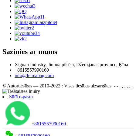
Sazinies ar mums
Xiguan Industry, Jinhua pilsēta, Džedzjanas province, Ķīna
+8615557990160
info@feimabag.com
© Autortiesības — 2010-2022 : Visas tiesības aizsargātas.
- - , , , , , ,
Sūtīt e-pastu
+8615557990160
+8615557990160