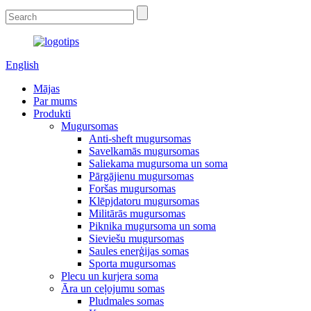
English
Mājas
Par mums
Produkti
Mugursomas
Anti-sheft mugursomas
Savelkamās mugursomas
Saliekama mugursoma un soma
Pārgājienu mugursomas
Foršas mugursomas
Klēpjdatoru mugursomas
Militārās mugursomas
Piknika mugursoma un soma
Sieviešu mugursomas
Saules enerģijas somas
Sporta mugursomas
Plecu un kurjera soma
Āra un ceļojumu somas
Pludmales somas