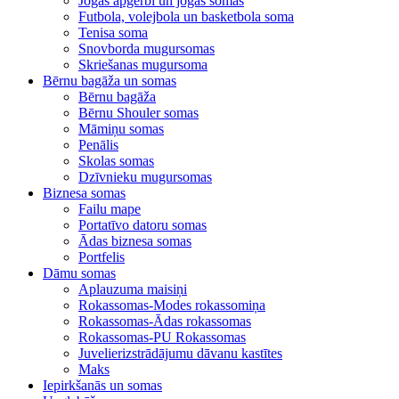
Jogas apģērbi un jogas somas
Futbola, volejbola un basketbola soma
Tenisa soma
Snovborda mugursomas
Skriešanas mugursoma
Bērnu bagāža un somas
Bērnu bagāža
Bērnu Shouler somas
Māmiņu somas
Penālis
Skolas somas
Dzīvnieku mugursomas
Biznesa somas
Failu mape
Portatīvo datoru somas
Ādas biznesa somas
Portfelis
Dāmu somas
Aplauzuma maisiņi
Rokassomas-Modes rokassomiņa
Rokassomas-Ādas rokassomas
Rokassomas-PU Rokassomas
Juvelierizstrādājumu dāvanu kastītes
Maks
Iepirkšanās un somas