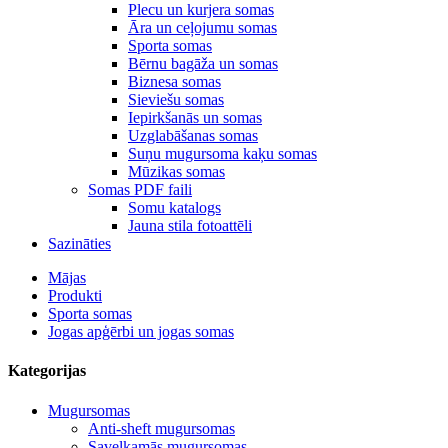
Plecu un kurjera somas
Āra un ceļojumu somas
Sporta somas
Bērnu bagāža un somas
Biznesa somas
Sieviešu somas
Iepirkšanās un somas
Uzglabāšanas somas
Suņu mugursoma kaķu somas
Mūzikas somas
Somas PDF faili
Somu katalogs
Jauna stila fotoattēli
Sazināties
Mājas
Produkti
Sporta somas
Jogas apģērbi un jogas somas
Kategorijas
Mugursomas
Anti-sheft mugursomas
Savelkamās mugursomas