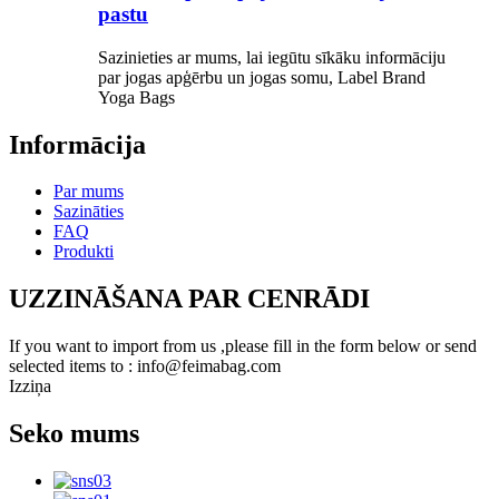
pastu
Sazinieties ar mums, lai iegūtu sīkāku informāciju
par jogas apģērbu un jogas somu, Label Brand
Yoga Bags
Informācija
Par mums
Sazināties
FAQ
Produkti
UZZINĀŠANA PAR CENRĀDI
If you want to import from us ,please fill in the form below or send
selected items to : info@feimabag.com
Izziņa
Seko mums