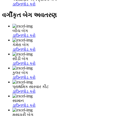
ડાઉનલોડ કરો
વર્ગીકૃત બેગ અવતરણ
બીચ બેગ
ડાઉનલોડ કરો
કેમેરા બેગ
ડાઉનલોડ કરો
સીડી બેગ
ડાઉનલોડ કરો
કુલર બેગ
ડાઉનલોડ કરો
પ્રાથમિક સારવાર કીટ
ડાઉનલોડ કરો
સામાન
ડાઉનલોડ કરો
મુસાફરી બેગ