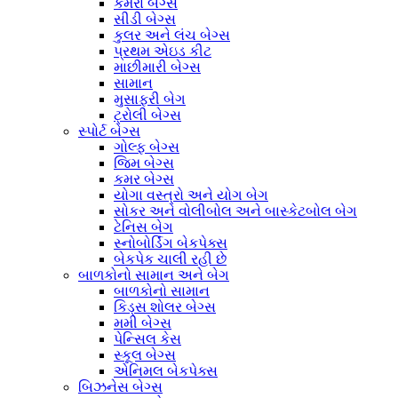
કેમેરા બેગ્સ
સીડી બેગ્સ
કુલર અને લંચ બેગ્સ
પ્રથમ એઇડ કીટ
માછીમારી બેગ્સ
સામાન
મુસાફરી બેગ
ટ્રોલી બેગ્સ
સ્પોર્ટ બેગ્સ
ગોલ્ફ બેગ્સ
જિમ બેગ્સ
કમર બેગ્સ
યોગા વસ્ત્રો અને યોગ બેગ
સોકર અને વોલીબોલ અને બાસ્કેટબોલ બેગ
ટેનિસ બેગ
સ્નોબોર્ડિંગ બેકપેક્સ
બેકપેક ચાલી રહી છે
બાળકોનો સામાન અને બેગ
બાળકોનો સામાન
કિડ્સ શોલર બેગ્સ
મમી બેગ્સ
પેન્સિલ કેસ
સ્કૂલ બેગ્સ
એનિમલ બેકપેક્સ
બિઝનેસ બેગ્સ