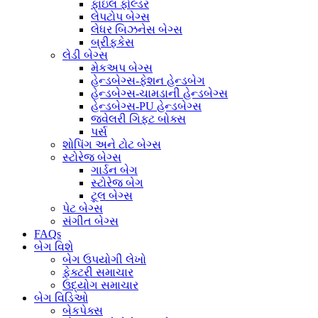
ફાઇલ ફોલ્ડર
લેપટોપ બેગ્સ
લેધર બિઝનેસ બેગ્સ
બ્રીફકેસ
લેડી બેગ્સ
મેકઅપ બેગ્સ
હેન્ડબેગ્સ-ફેશન હેન્ડબેગ
હેન્ડબેગ્સ-ચામડાની હેન્ડબેગ્સ
હેન્ડબેગ્સ-PU હેન્ડબેગ્સ
જ્વેલરી ગિફ્ટ બોક્સ
પર્સ
શોપિંગ અને ટોટ બેગ્સ
સ્ટોરેજ બેગ્સ
ગાર્ડન બેગ
સ્ટોરેજ બેગ
ટૂલ બેગ્સ
પેટ બેગ્સ
સંગીત બેગ્સ
FAQs
બેગ વિશે
બેગ ઉપયોગી લેખો
ફેક્ટરી સમાચાર
ઉદ્યોગ સમાચાર
બેગ વિડિઓ
બેકપેક્સ