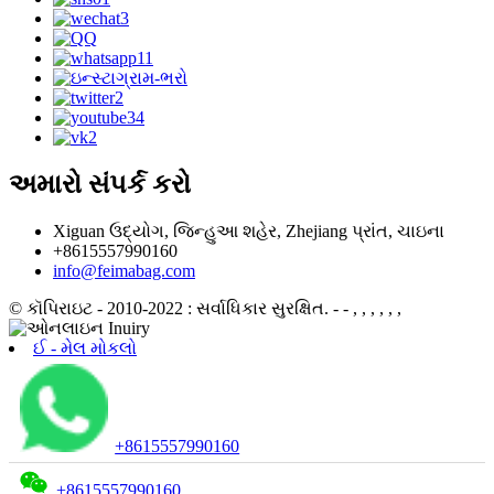
અમારો સંપર્ક કરો
Xiguan ઉદ્યોગ, જિન્હુઆ શહેર, Zhejiang પ્રાંત, ચાઇના
+8615557990160
info@feimabag.com
© કૉપિરાઇટ - 2010-2022 : સર્વાધિકાર સુરક્ષિત.
- - , , , , , ,
ઈ - મેલ મોકલો
+8615557990160
+8615557990160