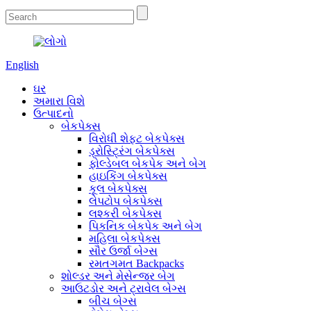
English
ઘર
અમારા વિશે
ઉત્પાદનો
બેકપેક્સ
વિરોધી શેફ્ટ બેકપેક્સ
ડ્રોસ્ટ્રિંગ બેકપેક્સ
ફોલ્ડેબલ બેકપેક અને બેગ
હાઇકિંગ બેકપેક્સ
કૂલ બેકપેક્સ
લેપટોપ બેકપેક્સ
લશ્કરી બેકપેક્સ
પિકનિક બેકપેક અને બેગ
મહિલા બેકપેક્સ
સૌર ઉર્જા બેગ્સ
રમતગમત Backpacks
શોલ્ડર અને મેસેન્જર બેગ
આઉટડોર અને ટ્રાવેલ બેગ્સ
બીચ બેગ્સ