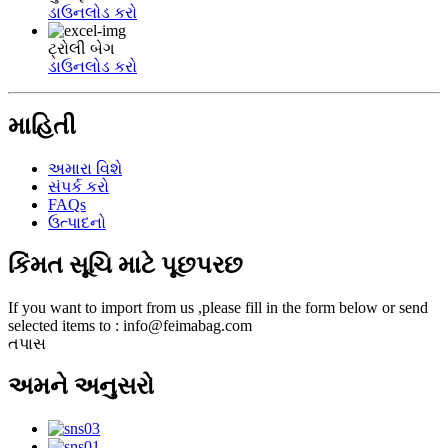
ડાઉનલોડ કરો
ટ્રોલી બેગ
ડાઉનલોડ કરો
માહિતી
અમારા વિશે
સંપર્ક કરો
FAQs
ઉત્પાદનો
કિંમત સૂચિ માટે પૂછપરછ
If you want to import from us ,please fill in the form below or send
selected items to : info@feimabag.com
તપાસ
અમને અનુસરો