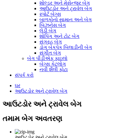
શોલ્ડર અને મેસેન્જર બેગ
આઉટડોર અને ટ્રાવેલ બેગ
સ્પોર્ટ બેગ્સ
બાળકોનો સામાન અને બેગ
બિઝનેસ બેગ
લેડી બેગ
શોપિંગ અને ટોટ બેગ
સંગ્રહ બેગ
ડોગ બેકપેક બિલાડીની બેગ
સંગીત બેગ
બેગ પીડીએફ ફાઇલો
બેગ્સ કેટલોગ
નવી શૈલી ફોટા
સંપર્ક કરો
ઘર
આઉટડોર અને ટ્રાવેલ બેગ
આઉટડોર અને ટ્રાવેલ બેગ
તમામ બેગ અવતરણ
આઉટડોર અને ટ્રાવેલ બેગ