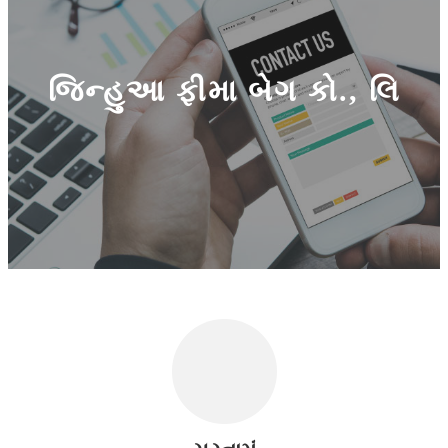
જિન્હુઆ ફીમા બેગ કો., લિ