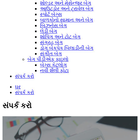
શોલ્ડર અને મેસેન્જર બેગ
આઉટડોર અને ટ્રાવેલ બેગ
સ્પોર્ટ બેગ્સ
બાળકોનો સામાન અને બેગ
બિઝનેસ બેગ
લેડી બેગ
શોપિંગ અને ટોટ બેગ
સંગ્રહ બેગ
ડોગ બેકપેક બિલાડીની બેગ
સંગીત બેગ
બેગ પીડીએફ ફાઇલો
બેગ્સ કેટલોગ
નવી શૈલી ફોટા
સંપર્ક કરો
ઘર
સંપર્ક કરો
સંપર્ક કરો