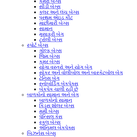
કેમેરા બેગ્સ
સીડી બેગ્સ
કુલર અને લંચ બેગ્સ
પ્રથમ એઇડ કીટ
માછીમારી બેગ્સ
સામાન
મુસાફરી બેગ
ટ્રોલી બેગ્સ
સ્પોર્ટ બેગ્સ
ગોલ્ફ બેગ્સ
જિમ બેગ્સ
કમર બેગ્સ
યોગા વસ્ત્રો અને યોગ બેગ
સોકર અને વોલીબોલ અને બાસ્કેટબોલ બેગ
ટેનિસ બેગ
સ્નોબોર્ડિંગ બેકપેક્સ
બેકપેક ચાલી રહી છે
બાળકોનો સામાન અને બેગ
બાળકોનો સામાન
કિડ્સ શોલર બેગ્સ
મમી બેગ્સ
પેન્સિલ કેસ
સ્કૂલ બેગ્સ
એનિમલ બેકપેક્સ
બિઝનેસ બેગ્સ