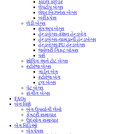
ફાઇલ ફોલ્ડર
લેપટોપ બેગ્સ
લેધર બિઝનેસ બેગ્સ
બ્રીફકેસ
લેડી બેગ્સ
મેકઅપ બેગ્સ
હેન્ડબેગ્સ-ફેશન હેન્ડબેગ
હેન્ડબેગ્સ-ચામડાની હેન્ડબેગ્સ
હેન્ડબેગ્સ-PU હેન્ડબેગ્સ
જ્વેલરી ગિફ્ટ બોક્સ
પર્સ
શોપિંગ અને ટોટ બેગ્સ
સ્ટોરેજ બેગ્સ
ગાર્ડન બેગ
સ્ટોરેજ બેગ
ટૂલ બેગ્સ
પેટ બેગ્સ
સંગીત બેગ્સ
FAQs
બેગ વિશે
બેગ ઉપયોગી લેખો
ફેક્ટરી સમાચાર
ઉદ્યોગ સમાચાર
બેગ વિડિઓ
બેકપેક્સ