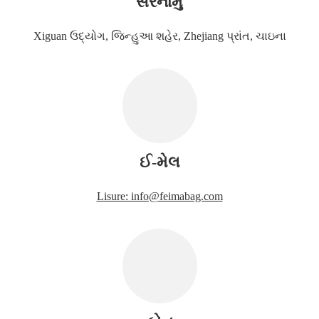
સરનામું
Xiguan ઉદ્યોગ, જિન્હુઆ શહેર, Zhejiang પ્રાંત, ચાઇના
ઈ-મેલ
Lisure: info@feimabag.com