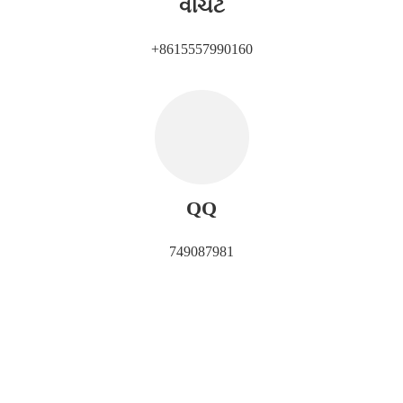
વીચેટ
+8615557990160
QQ
749087981