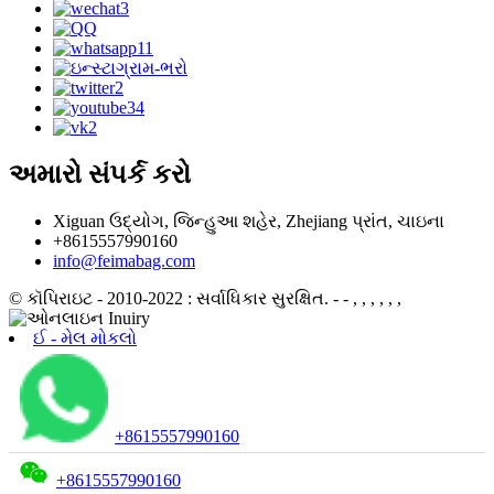
અમારો સંપર્ક કરો
Xiguan ઉદ્યોગ, જિન્હુઆ શહેર, Zhejiang પ્રાંત, ચાઇના
+8615557990160
info@feimabag.com
© કૉપિરાઇટ - 2010-2022 : સર્વાધિકાર સુરક્ષિત.
- - , , , , , ,
ઈ - મેલ મોકલો
+8615557990160
+8615557990160