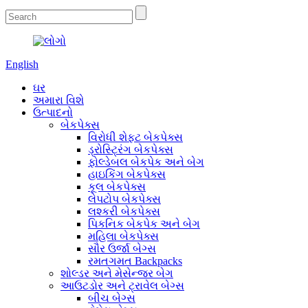
English
ઘર
અમારા વિશે
ઉત્પાદનો
બેકપેક્સ
વિરોધી શેફ્ટ બેકપેક્સ
ડ્રોસ્ટ્રિંગ બેકપેક્સ
ફોલ્ડેબલ બેકપેક અને બેગ
હાઇકિંગ બેકપેક્સ
કૂલ બેકપેક્સ
લેપટોપ બેકપેક્સ
લશ્કરી બેકપેક્સ
પિકનિક બેકપેક અને બેગ
મહિલા બેકપેક્સ
સૌર ઉર્જા બેગ્સ
રમતગમત Backpacks
શોલ્ડર અને મેસેન્જર બેગ
આઉટડોર અને ટ્રાવેલ બેગ્સ
બીચ બેગ્સ