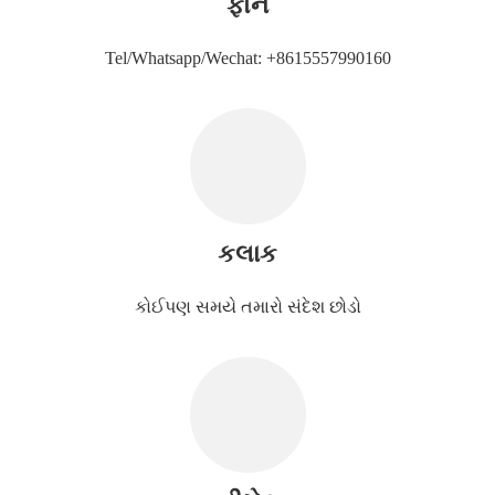
ફોન
Tel/Whatsapp/Wechat: +8615557990160
કલાક
કોઈપણ સમયે તમારો સંદેશ છોડો