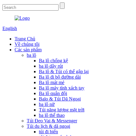
English
Trang Chủ
Về chúng tôi
Các sản phẩm
ba lô
Ba lô chống kệ
ba lô dây rút
Ba lô & Túi có thể gập lại
Ba lô đi bộ đường dài
Ba lô mát mẻ
Ba lô máy tính xách tay
Ba lô quân đội
Balo & Túi Dã Ngoại
ba lô nữ
Túi năng lượng mặt trời
ba lô thể thao
Túi Đeo Vai & Messenger
Túi du lịch & dã ngoại
túi đi biển