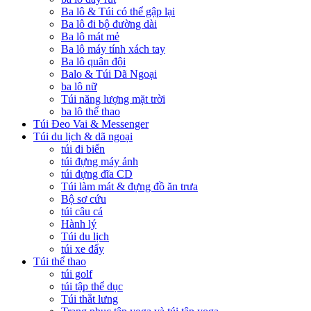
Ba lô & Túi có thể gập lại
Ba lô đi bộ đường dài
Ba lô mát mẻ
Ba lô máy tính xách tay
Ba lô quân đội
Balo & Túi Dã Ngoại
ba lô nữ
Túi năng lượng mặt trời
ba lô thể thao
Túi Đeo Vai & Messenger
Túi du lịch & dã ngoại
túi đi biển
túi đựng máy ảnh
túi đựng đĩa CD
Túi làm mát & đựng đồ ăn trưa
Bộ sơ cứu
túi câu cá
Hành lý
Túi du lịch
túi xe đẩy
Túi thể thao
túi golf
túi tập thể dục
Túi thắt lưng