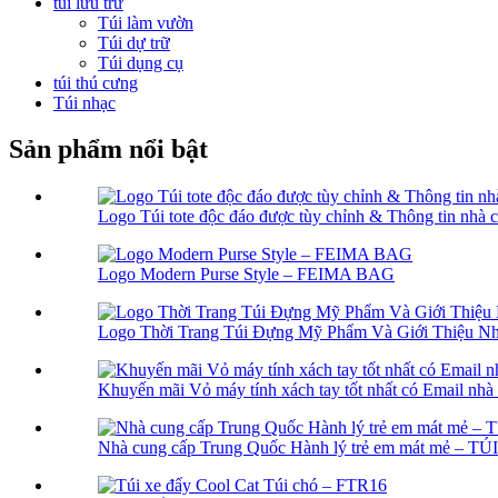
túi lưu trữ
Túi làm vườn
Túi dự trữ
Túi dụng cụ
túi thú cưng
Túi nhạc
Sản phẩm nổi bật
Logo Túi tote độc ​​đáo được tùy chỉnh & Thông tin nhà 
Logo Modern Purse Style – FEIMA BAG
Logo Thời Trang Túi Đựng Mỹ Phẩm Và Giới Thiệu N
Khuyến mãi Vỏ máy tính xách tay tốt nhất có Email nhà
Nhà cung cấp Trung Quốc Hành lý trẻ em mát mẻ – T