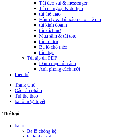
Túi đeo vai & messenger
Túi dã ngoại & du lịch
túi thể thao
Hành lý & Túi xách cho Trẻ em
túi kinh doanh
túi xách nữ
Mua sắm & túi tote
túi lưu trữ
Ba lô chó mèo
túi nhạc
Túi tập tin PDF
Danh mục túi xách
Ảnh phong cách mới
Liên hệ
Trang Chủ
Các sản phẩm
Túi thể thao
ba lô trượt tuyết
Thể loại
ba lô
Ba lô chống kệ
ba lô dây rút