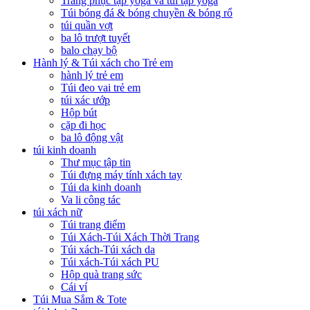
Trang phục tập yoga và túi tập yoga
Túi bóng đá & bóng chuyền & bóng rổ
túi quần vợt
ba lô trượt tuyết
balo chạy bộ
Hành lý & Túi xách cho Trẻ em
hành lý trẻ em
Túi đeo vai trẻ em
túi xác ướp
Hộp bút
cặp đi học
ba lô động vật
túi kinh doanh
Thư mục tập tin
Túi đựng máy tính xách tay
Túi da kinh doanh
Va li công tác
túi xách nữ
Túi trang điểm
Túi Xách-Túi Xách Thời Trang
Túi xách-Túi xách da
Túi xách-Túi xách PU
Hộp quà trang sức
Cái ví
Túi Mua Sắm & Tote