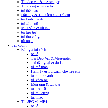
Túi đeo vai & messenger
Túi dã ngoại & du lịch
túi thể thao
Hành lý & Túi xách cho Trẻ em
túi kinh doanh
túi xách nữ
Mua sắm & túi tote
túi lưu trữ
túi thú cưng
túi nhạc
Tải xuống
Báo giá túi xách
ba lô
Túi Đeo Vai & Messenger
Túi dã ngoại & du lịch
túi thể thao
Hành lý & Túi xách cho Trẻ em
túi kinh doanh
túi xách nữ
Mua sắm & túi tote
túi lưu trữ
túi thú cưng
túi nhạc
Túi JPG và MP4
ba lô