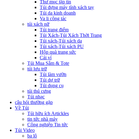
Thư mục tập tin
Túi đựng máy tính xách tay
Túi da kinh doanh
Va li công tác
túi xách nữ
Túi trang điểm
Túi Xách-Túi Xách Thời Trang
Túi xách-Túi xách da
Túi xách-Túi xách PU
Hộp quà trang sức
Cái ví
Túi Mua Sắm & Tote
túi lưu trữ
Túi làm vườn
Túi dự trữ
Túi dụng cụ
túi thú cưng
Túi nhạc
câu hỏi thường gặp
Về Túi
Túi hữu ích Artickles
tin tức nhà máy
Công nghiệp Tin tức
Túi Video
ba lô