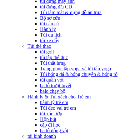
túi đựng máy ảnh
túi đựng đĩa CD
Túi làm mát & đựng đồ ăn trưa
Bộ sơ cứu
túi câu cá
Hành lý
Túi du lịch
túi xe đẩy
Túi thể thao
túi golf
túi tập thể dục
Túi thắt lưng
Trang phục tập yoga và túi tập yoga
Túi bóng đá & bóng chuyền & bóng rổ
túi quần vợt
ba lô trượt tuyết
balo chạy bộ
Hành lý & Túi xách cho Trẻ em
hành lý trẻ em
Túi đeo vai trẻ em
túi xác ướp
Hộp bút
cặp đi học
ba lô động vật
túi kinh doanh