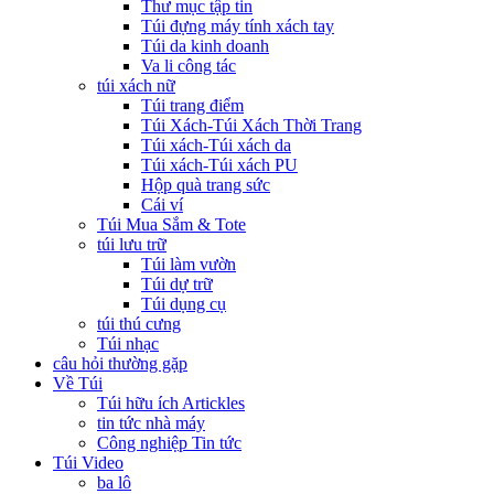
Thư mục tập tin
Túi đựng máy tính xách tay
Túi da kinh doanh
Va li công tác
túi xách nữ
Túi trang điểm
Túi Xách-Túi Xách Thời Trang
Túi xách-Túi xách da
Túi xách-Túi xách PU
Hộp quà trang sức
Cái ví
Túi Mua Sắm & Tote
túi lưu trữ
Túi làm vườn
Túi dự trữ
Túi dụng cụ
túi thú cưng
Túi nhạc
câu hỏi thường gặp
Về Túi
Túi hữu ích Artickles
tin tức nhà máy
Công nghiệp Tin tức
Túi Video
ba lô