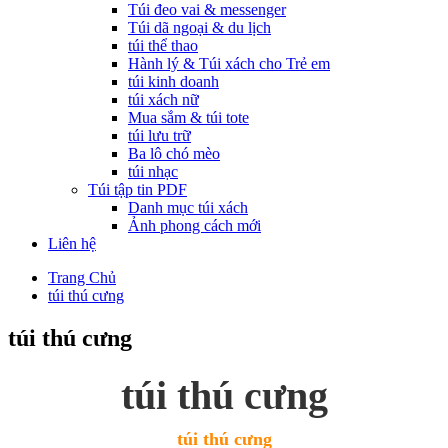
Túi đeo vai & messenger
Túi dã ngoại & du lịch
túi thể thao
Hành lý & Túi xách cho Trẻ em
túi kinh doanh
túi xách nữ
Mua sắm & túi tote
túi lưu trữ
Ba lô chó mèo
túi nhạc
Túi tập tin PDF
Danh mục túi xách
Ảnh phong cách mới
Liên hệ
Trang Chủ
túi thú cưng
túi thú cưng
túi thú cưng
túi thú cưng