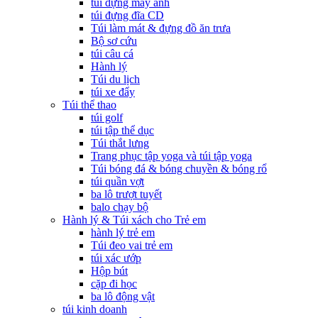
túi đựng máy ảnh
túi đựng đĩa CD
Túi làm mát & đựng đồ ăn trưa
Bộ sơ cứu
túi câu cá
Hành lý
Túi du lịch
túi xe đẩy
Túi thể thao
túi golf
túi tập thể dục
Túi thắt lưng
Trang phục tập yoga và túi tập yoga
Túi bóng đá & bóng chuyền & bóng rổ
túi quần vợt
ba lô trượt tuyết
balo chạy bộ
Hành lý & Túi xách cho Trẻ em
hành lý trẻ em
Túi đeo vai trẻ em
túi xác ướp
Hộp bút
cặp đi học
ba lô động vật
túi kinh doanh