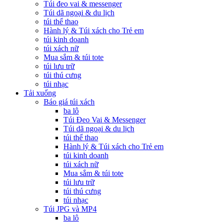
Túi đeo vai & messenger
Túi dã ngoại & du lịch
túi thể thao
Hành lý & Túi xách cho Trẻ em
túi kinh doanh
túi xách nữ
Mua sắm & túi tote
túi lưu trữ
túi thú cưng
túi nhạc
Tải xuống
Báo giá túi xách
ba lô
Túi Đeo Vai & Messenger
Túi dã ngoại & du lịch
túi thể thao
Hành lý & Túi xách cho Trẻ em
túi kinh doanh
túi xách nữ
Mua sắm & túi tote
túi lưu trữ
túi thú cưng
túi nhạc
Túi JPG và MP4
ba lô