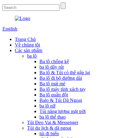
English
Trang Chủ
Về chúng tôi
Các sản phẩm
ba lô
Ba lô chống kệ
ba lô dây rút
Ba lô & Túi có thể gập lại
Ba lô đi bộ đường dài
Ba lô mát mẻ
Ba lô máy tính xách tay
Ba lô quân đội
Balo & Túi Dã Ngoại
ba lô nữ
Túi năng lượng mặt trời
ba lô thể thao
Túi Đeo Vai & Messenger
Túi du lịch & dã ngoại
túi đi biển