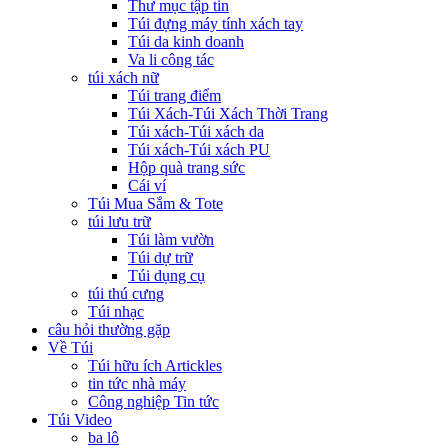
Thư mục tập tin
Túi đựng máy tính xách tay
Túi da kinh doanh
Va li công tác
túi xách nữ
Túi trang điểm
Túi Xách-Túi Xách Thời Trang
Túi xách-Túi xách da
Túi xách-Túi xách PU
Hộp quà trang sức
Cái ví
Túi Mua Sắm & Tote
túi lưu trữ
Túi làm vườn
Túi dự trữ
Túi dụng cụ
túi thú cưng
Túi nhạc
câu hỏi thường gặp
Về Túi
Túi hữu ích Artickles
tin tức nhà máy
Công nghiệp Tin tức
Túi Video
ba lô