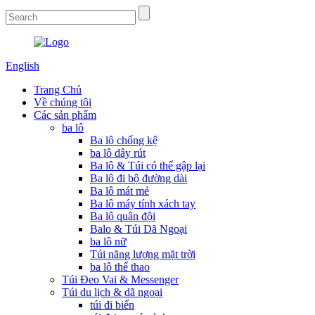
English
Trang Chủ
Về chúng tôi
Các sản phẩm
ba lô
Ba lô chống kệ
ba lô dây rút
Ba lô & Túi có thể gập lại
Ba lô đi bộ đường dài
Ba lô mát mẻ
Ba lô máy tính xách tay
Ba lô quân đội
Balo & Túi Dã Ngoại
ba lô nữ
Túi năng lượng mặt trời
ba lô thể thao
Túi Đeo Vai & Messenger
Túi du lịch & dã ngoại
túi đi biển