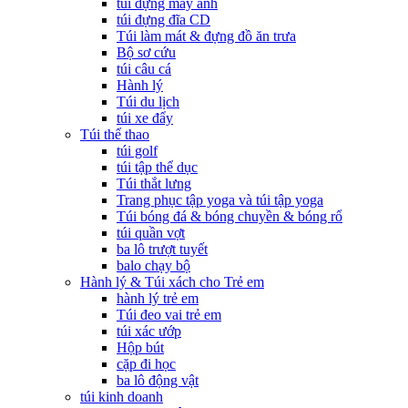
túi đựng máy ảnh
túi đựng đĩa CD
Túi làm mát & đựng đồ ăn trưa
Bộ sơ cứu
túi câu cá
Hành lý
Túi du lịch
túi xe đẩy
Túi thể thao
túi golf
túi tập thể dục
Túi thắt lưng
Trang phục tập yoga và túi tập yoga
Túi bóng đá & bóng chuyền & bóng rổ
túi quần vợt
ba lô trượt tuyết
balo chạy bộ
Hành lý & Túi xách cho Trẻ em
hành lý trẻ em
Túi đeo vai trẻ em
túi xác ướp
Hộp bút
cặp đi học
ba lô động vật
túi kinh doanh