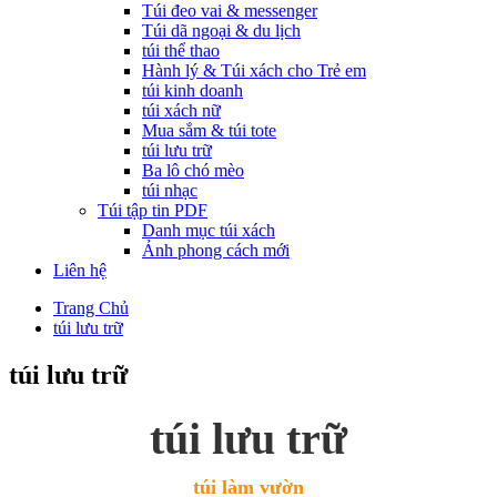
Túi đeo vai & messenger
Túi dã ngoại & du lịch
túi thể thao
Hành lý & Túi xách cho Trẻ em
túi kinh doanh
túi xách nữ
Mua sắm & túi tote
túi lưu trữ
Ba lô chó mèo
túi nhạc
Túi tập tin PDF
Danh mục túi xách
Ảnh phong cách mới
Liên hệ
Trang Chủ
túi lưu trữ
túi lưu trữ
túi lưu trữ
túi làm vườn