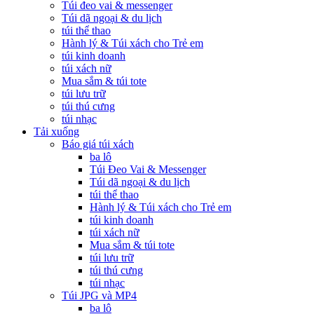
Túi đeo vai & messenger
Túi dã ngoại & du lịch
túi thể thao
Hành lý & Túi xách cho Trẻ em
túi kinh doanh
túi xách nữ
Mua sắm & túi tote
túi lưu trữ
túi thú cưng
túi nhạc
Tải xuống
Báo giá túi xách
ba lô
Túi Đeo Vai & Messenger
Túi dã ngoại & du lịch
túi thể thao
Hành lý & Túi xách cho Trẻ em
túi kinh doanh
túi xách nữ
Mua sắm & túi tote
túi lưu trữ
túi thú cưng
túi nhạc
Túi JPG và MP4
ba lô