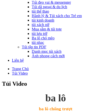
Túi đeo vai & messenger
Túi dã ngoại & du lịch
túi thể thao
Hành lý & Túi xách cho Trẻ em
túi kinh doanh
túi xách nữ
Mua sắm & túi tote
túi lưu trữ
Ba lô chó mèo
túi nhạc
Túi tập tin PDF
Danh mục túi xách
Ảnh phong cách mới
Liên hệ
Trang Chủ
Túi Video
Túi Video
ba lô
ba lô chống trượt