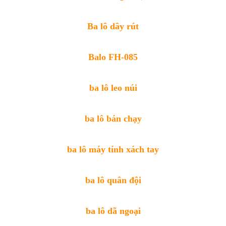
Ba lô dây rút
Balo FH-085
ba lô leo núi
ba lô bán chạy
ba lô máy tính xách tay
ba lô quân đội
ba lô dã ngoại