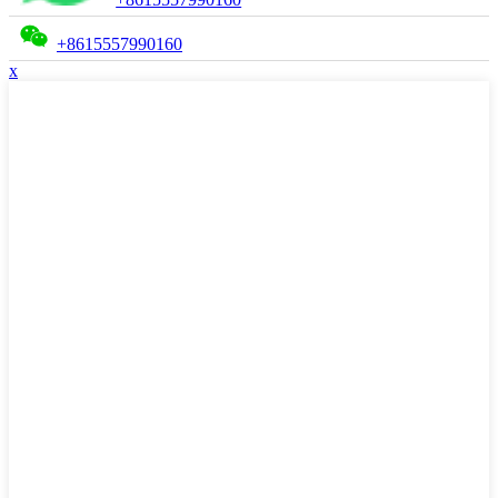
+8615557990160
x