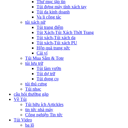
Thư mục tập tin
Túi đựng máy tính xách tay
Túi da kinh doanh
Va li công tác
túi xách nữ
Túi trang điểm
Túi Xách-Túi Xách Thời Trang
Túi xách-Túi xách da
Túi xách-Túi xách PU
Hộp quà trang sức
Cái ví
Túi Mua Sắm & Tote
túi lưu trữ
Túi làm vườn
Túi dự trữ
Túi dụng cụ
túi thú cưng
Túi nhạc
câu hỏi thường gặp
Về Túi
Túi hữu ích Artickles
tin tức nhà máy
Công nghiệp Tin tức
Túi Video
ba lô