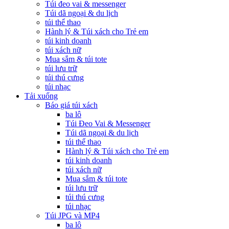
Túi đeo vai & messenger
Túi dã ngoại & du lịch
túi thể thao
Hành lý & Túi xách cho Trẻ em
túi kinh doanh
túi xách nữ
Mua sắm & túi tote
túi lưu trữ
túi thú cưng
túi nhạc
Tải xuống
Báo giá túi xách
ba lô
Túi Đeo Vai & Messenger
Túi dã ngoại & du lịch
túi thể thao
Hành lý & Túi xách cho Trẻ em
túi kinh doanh
túi xách nữ
Mua sắm & túi tote
túi lưu trữ
túi thú cưng
túi nhạc
Túi JPG và MP4
ba lô