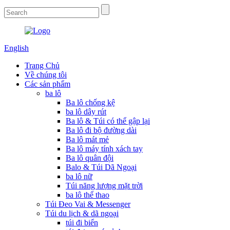
English
Trang Chủ
Về chúng tôi
Các sản phẩm
ba lô
Ba lô chống kệ
ba lô dây rút
Ba lô & Túi có thể gập lại
Ba lô đi bộ đường dài
Ba lô mát mẻ
Ba lô máy tính xách tay
Ba lô quân đội
Balo & Túi Dã Ngoại
ba lô nữ
Túi năng lượng mặt trời
ba lô thể thao
Túi Đeo Vai & Messenger
Túi du lịch & dã ngoại
túi đi biển