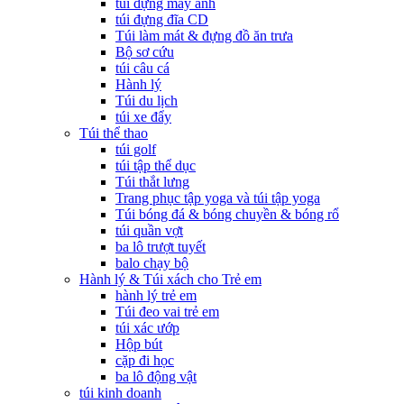
túi đựng máy ảnh
túi đựng đĩa CD
Túi làm mát & đựng đồ ăn trưa
Bộ sơ cứu
túi câu cá
Hành lý
Túi du lịch
túi xe đẩy
Túi thể thao
túi golf
túi tập thể dục
Túi thắt lưng
Trang phục tập yoga và túi tập yoga
Túi bóng đá & bóng chuyền & bóng rổ
túi quần vợt
ba lô trượt tuyết
balo chạy bộ
Hành lý & Túi xách cho Trẻ em
hành lý trẻ em
Túi đeo vai trẻ em
túi xác ướp
Hộp bút
cặp đi học
ba lô động vật
túi kinh doanh