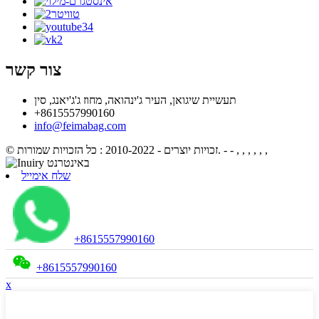
צור קשר
תעשיית שיגואן, העיר ג'ינהואה, מחוז ג'ג'יאנג, סין
+8615557990160
info@feimabag.com
- - , , , , , ,
© זכויות יוצרים - 2010-2022 : כל הזכויות שמורות.
שלח אימייל
+8615557990160
+8615557990160
x