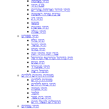
תיקי מצלמה
תיקי CD
תיקי קירור וארוחת צהריים
ערכת עזרה ראשונה
תיקי דיג
מטען
תיקי נסיעות
תיקי עגלה
תיקי ספורט
תיקי גולף
תיקי כושר
תיקי מותן
בגדי יוגה ותיקי יוגה
תיק כדורגל וכדורעף וכדורסל
תיק טניס
תיקי סנובורד
תרמיל ריצה
מזוודות ותיקים לילדים
מזוודות לילדים
תיקי כתף לילדים
תיקי מומיה
קלמר
תיקי בית ספר
תרמילים לבעלי חיים
תיקי עסקים