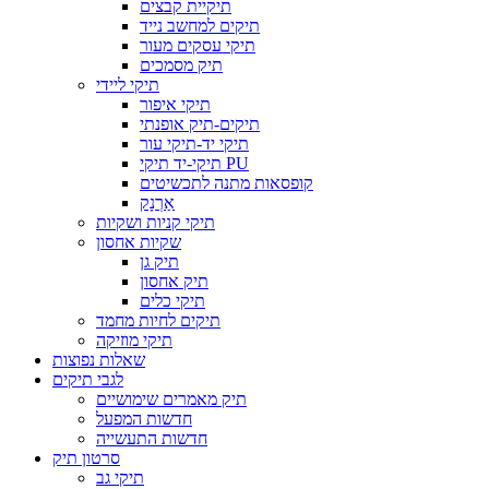
תיקיית קבצים
תיקים למחשב נייד
תיקי עסקים מעור
תיק מסמכים
תיקי ליידי
תיקי איפור
תיקים-תיק אופנתי
תיקי יד-תיקי עור
תיקי-יד תיקי PU
קופסאות מתנה לתכשיטים
אַרְנָק
תיקי קניות ושקיות
שקיות אחסון
תיק גן
תיק אחסון
תיקי כלים
תיקים לחיות מחמד
תיקי מוזיקה
שאלות נפוצות
לגבי תיקים
תיק מאמרים שימושיים
חדשות המפעל
חדשות התעשייה
סרטון תיק
תיקי גב