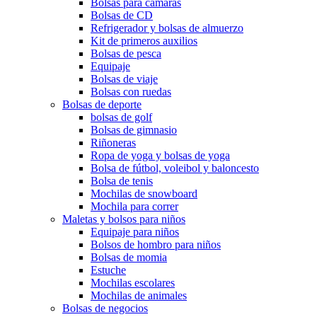
Bolsas para cámaras
Bolsas de CD
Refrigerador y bolsas de almuerzo
Kit de primeros auxilios
Bolsas de pesca
Equipaje
Bolsas de viaje
Bolsas con ruedas
Bolsas de deporte
bolsas de golf
Bolsas de gimnasio
Riñoneras
Ropa de yoga y bolsas de yoga
Bolsa de fútbol, ​​voleibol y baloncesto
Bolsa de tenis
Mochilas de snowboard
Mochila para correr
Maletas y bolsos para niños
Equipaje para niños
Bolsos de hombro para niños
Bolsas de momia
Estuche
Mochilas escolares
Mochilas de animales
Bolsas de negocios