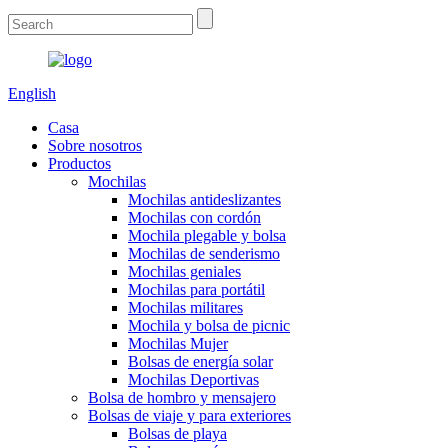
English
Casa
Sobre nosotros
Productos
Mochilas
Mochilas antideslizantes
Mochilas con cordón
Mochila plegable y bolsa
Mochilas de senderismo
Mochilas geniales
Mochilas para portátil
Mochilas militares
Mochila y bolsa de picnic
Mochilas Mujer
Bolsas de energía solar
Mochilas Deportivas
Bolsa de hombro y mensajero
Bolsas de viaje y para exteriores
Bolsas de playa