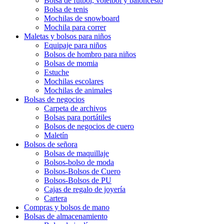
Bolsa de fútbol, ​​voleibol y baloncesto
Bolsa de tenis
Mochilas de snowboard
Mochila para correr
Maletas y bolsos para niños
Equipaje para niños
Bolsos de hombro para niños
Bolsas de momia
Estuche
Mochilas escolares
Mochilas de animales
Bolsas de negocios
Carpeta de archivos
Bolsas para portátiles
Bolsos de negocios de cuero
Maletín
Bolsos de señora
Bolsas de maquillaje
Bolsos-bolso de moda
Bolsos-Bolsos de Cuero
Bolsos-Bolsos de PU
Cajas de regalo de joyería
Cartera
Compras y bolsos de mano
Bolsas de almacenamiento