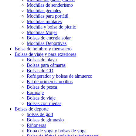
Mochilas de senderismo
Mochilas geniales
Mochilas para portátil
Mochilas militares
Mochila y bolsa de picnic
Mochilas Mujer
Bolsas de energía solar
Mochilas Deportivas
Bolsa de hombro y mensajero
Bolsas de viaje y para exteriores
Bolsas de playa
Bolsas para cámaras
Bolsas de CD
Refrigerador y bolsas de almuerzo
Kit de primeros auxilios
Bolsas de pesca
Equipaje
Bolsas de viaje
Bolsas con ruedas
Bolsas de deporte
bolsas de golf
Bolsas de gimnasio
Riñoneras
Ropa de yoga y bolsas de yoga