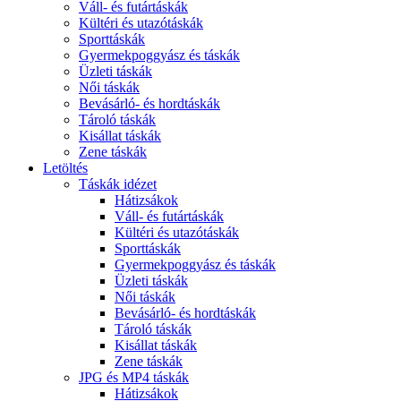
Váll- és futártáskák
Kültéri és utazótáskák
Sporttáskák
Gyermekpoggyász és táskák
Üzleti táskák
Női táskák
Bevásárló- és hordtáskák
Tároló táskák
Kisállat táskák
Zene táskák
Letöltés
Táskák idézet
Hátizsákok
Váll- és futártáskák
Kültéri és utazótáskák
Sporttáskák
Gyermekpoggyász és táskák
Üzleti táskák
Női táskák
Bevásárló- és hordtáskák
Tároló táskák
Kisállat táskák
Zene táskák
JPG és MP4 táskák
Hátizsákok