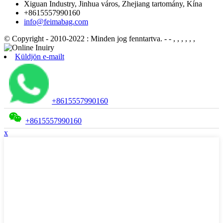
Xiguan Industry, Jinhua város, Zhejiang tartomány, Kína
+8615557990160
info@feimabag.com
© Copyright - 2010-2022 : Minden jog fenntartva.
- - , , , , , ,
Küldjön e-mailt
+8615557990160
+8615557990160
x