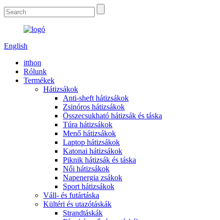
English
itthon
Rólunk
Termékek
Hátizsákok
Anti-sheft hátizsákok
Zsinóros hátizsákok
Összecsukható hátizsák és táska
Túra hátizsákok
Menő hátizsákok
Laptop hátizsákok
Katonai hátizsákok
Piknik hátizsák és táska
Női hátizsákok
Napenergia zsákok
Sport hátizsákok
Váll- és futártáska
Kültéri és utazótáskák
Strandtáskák