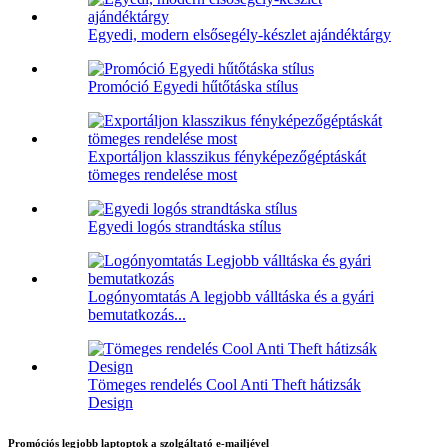
Egyedi, modern elsősegély-készlet ajándéktárgy
Promóció Egyedi hűtőtáska stílus
Exportáljon klasszikus fényképezőgéptáskát
tömeges rendelése most
Egyedi logós strandtáska stílus
Logónyomtatás A legjobb válltáska és a gyári
bemutatkozás...
Tömeges rendelés Cool Anti Theft hátizsák
Design
Promóciós legjobb laptoptok a szolgáltató e-mailjével