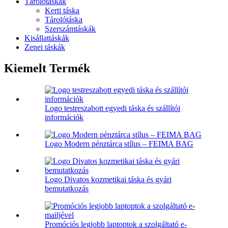
Tárolótáskák
Kerti táska
Tárolótáska
Szerszámtáskák
Kisállattáskák
Zenei táskák
Kiemelt Termék
Logo testreszabott egyedi táska és szállítói
információk
Logo Modern pénztárca stílus – FEIMA BAG
Logo Divatos kozmetikai táska és gyári
bemutatkozás
Promóciós legjobb laptoptok a szolgáltató e-