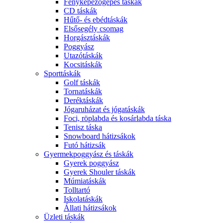
Fényképezőgépes táskák
CD táskák
Hűtő- és ebédtáskák
Elsősegély csomag
Horgásztáskák
Poggyász
Utazótáskák
Kocsitáskák
Sporttáskák
Golf táskák
Tornatáskák
Deréktáskák
Jógaruházat és jógatáskák
Foci, röplabda és kosárlabda táska
Tenisz táska
Snowboard hátizsákok
Futó hátizsák
Gyermekpoggyász és táskák
Gyerek poggyász
Gyerek Shouler táskák
Múmiatáskák
Tolltartó
Iskolatáskák
Állati hátizsákok
Üzleti táskák