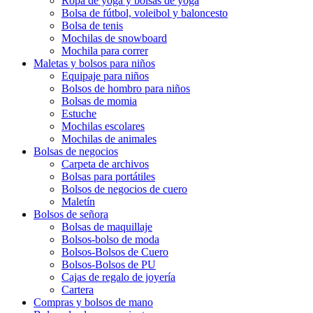
Ropa de yoga y bolsas de yoga
Bolsa de fútbol, ​​voleibol y baloncesto
Bolsa de tenis
Mochilas de snowboard
Mochila para correr
Maletas y bolsos para niños
Equipaje para niños
Bolsos de hombro para niños
Bolsas de momia
Estuche
Mochilas escolares
Mochilas de animales
Bolsas de negocios
Carpeta de archivos
Bolsas para portátiles
Bolsos de negocios de cuero
Maletín
Bolsos de señora
Bolsas de maquillaje
Bolsos-bolso de moda
Bolsos-Bolsos de Cuero
Bolsos-Bolsos de PU
Cajas de regalo de joyería
Cartera
Compras y bolsos de mano