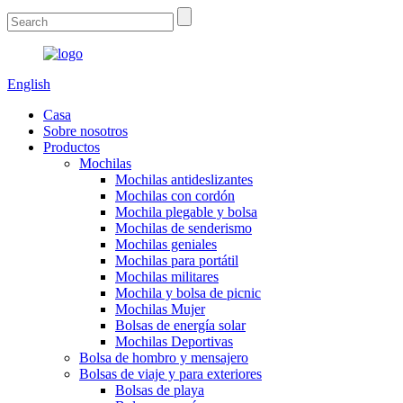
English
Casa
Sobre nosotros
Productos
Mochilas
Mochilas antideslizantes
Mochilas con cordón
Mochila plegable y bolsa
Mochilas de senderismo
Mochilas geniales
Mochilas para portátil
Mochilas militares
Mochila y bolsa de picnic
Mochilas Mujer
Bolsas de energía solar
Mochilas Deportivas
Bolsa de hombro y mensajero
Bolsas de viaje y para exteriores
Bolsas de playa