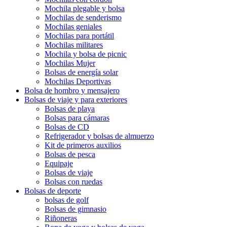
Mochila plegable y bolsa
Mochilas de senderismo
Mochilas geniales
Mochilas para portátil
Mochilas militares
Mochila y bolsa de picnic
Mochilas Mujer
Bolsas de energía solar
Mochilas Deportivas
Bolsa de hombro y mensajero
Bolsas de viaje y para exteriores
Bolsas de playa
Bolsas para cámaras
Bolsas de CD
Refrigerador y bolsas de almuerzo
Kit de primeros auxilios
Bolsas de pesca
Equipaje
Bolsas de viaje
Bolsas con ruedas
Bolsas de deporte
bolsas de golf
Bolsas de gimnasio
Riñoneras