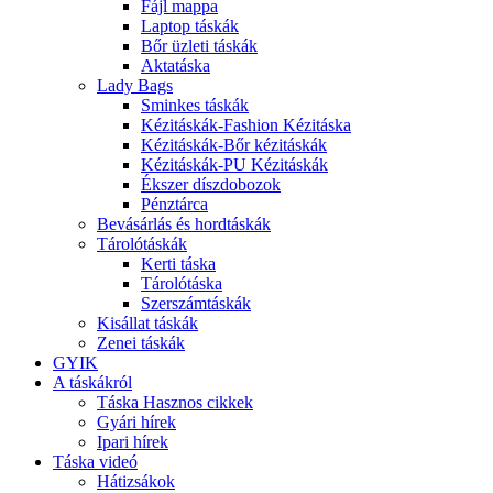
Fájl mappa
Laptop táskák
Bőr üzleti táskák
Aktatáska
Lady Bags
Sminkes táskák
Kézitáskák-Fashion Kézitáska
Kézitáskák-Bőr kézitáskák
Kézitáskák-PU Kézitáskák
Ékszer díszdobozok
Pénztárca
Bevásárlás és hordtáskák
Tárolótáskák
Kerti táska
Tárolótáska
Szerszámtáskák
Kisállat táskák
Zenei táskák
GYIK
A táskákról
Táska Hasznos cikkek
Gyári hírek
Ipari hírek
Táska videó
Hátizsákok