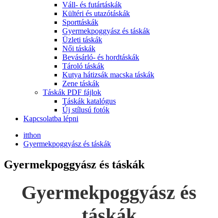
Váll- és futártáskák
Kültéri és utazótáskák
Sporttáskák
Gyermekpoggyász és táskák
Üzleti táskák
Női táskák
Bevásárló- és hordtáskák
Tároló táskák
Kutya hátizsák macska táskák
Zene táskák
Táskák PDF fájlok
Táskák katalógus
Új stílusú fotók
Kapcsolatba lépni
itthon
Gyermekpoggyász és táskák
Gyermekpoggyász és táskák
Gyermekpoggyász és
táskák