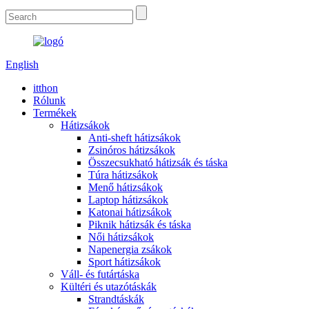
English
itthon
Rólunk
Termékek
Hátizsákok
Anti-sheft hátizsákok
Zsinóros hátizsákok
Összecsukható hátizsák és táska
Túra hátizsákok
Menő hátizsákok
Laptop hátizsákok
Katonai hátizsákok
Piknik hátizsák és táska
Női hátizsákok
Napenergia zsákok
Sport hátizsákok
Váll- és futártáska
Kültéri és utazótáskák
Strandtáskák