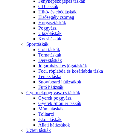
Fényképezőgépes táskák
CD táskák
Hűtő- és ebédtáskák
Elsősegély csomag
Horgásztáskák
Poggyász
Utazótáskák
Kocsitáskák
Sporttáskák
Golf táskák
Tornatáskák
Deréktáskák
Jógaruházat és jógatáskák
Foci, röplabda és kosárlabda táska
Tenisz táska
Snowboard hátizsákok
Futó hátizsák
Gyermekpoggyász és táskák
Gyerek poggyász
Gyerek Shouler táskák
Múmiatáskák
Tolltartó
Iskolatáskák
Állati hátizsákok
Üzleti táskák