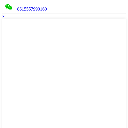
+8615557990160
x