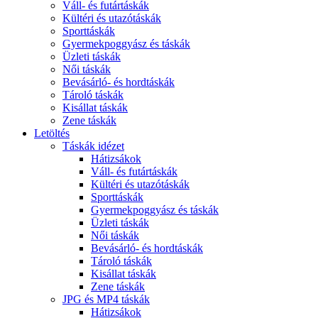
Váll- és futártáskák
Kültéri és utazótáskák
Sporttáskák
Gyermekpoggyász és táskák
Üzleti táskák
Női táskák
Bevásárló- és hordtáskák
Tároló táskák
Kisállat táskák
Zene táskák
Letöltés
Táskák idézet
Hátizsákok
Váll- és futártáskák
Kültéri és utazótáskák
Sporttáskák
Gyermekpoggyász és táskák
Üzleti táskák
Női táskák
Bevásárló- és hordtáskák
Tároló táskák
Kisállat táskák
Zene táskák
JPG és MP4 táskák
Hátizsákok