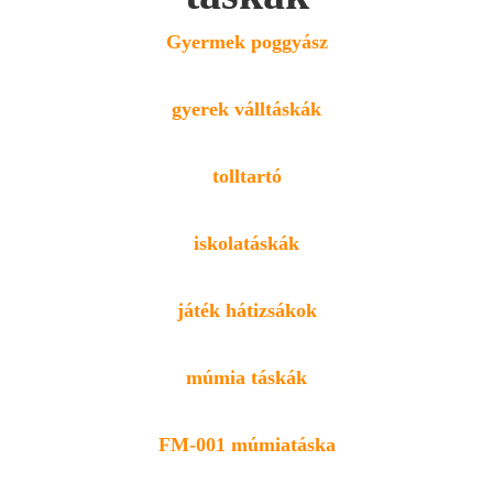
Gyermek poggyász
gyerek válltáskák
tolltartó
iskolatáskák
játék hátizsákok
múmia táskák
FM-001 múmiatáska