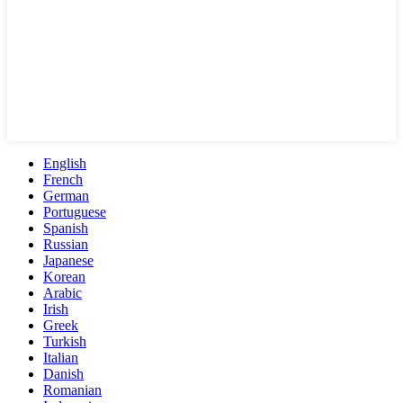
English
French
German
Portuguese
Spanish
Russian
Japanese
Korean
Arabic
Irish
Greek
Turkish
Italian
Danish
Romanian