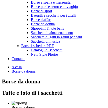
Borse à spalla è messenger
Borse per l'esterno è di viaghju
Borse di sport
Bagagli è sacchetti per i zitelli
Borse d'affari
Borse da donna
Shopping & tote bags
Sacchetti di almacenamentu
Sacchetti di gatti in zainu per cani
Sacchetti di musica
Borse i schedari PDF
Catalogu di sacchetti
New Style Photos
Cuntattu
A casa
Borse da donna
Borse da donna
Tutte e foto di i sacchetti
Borse da donna