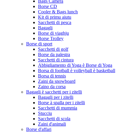
Bags Camera
Borse CD
Cooler & Bags lunch
Kit di primu aiutu
Sacchetti di pesca
Bagagli
Borse di viaghju
Borse Trolley
Borse di sport
Sacchetti di golf
Borse da palestra
Sacchetti di cintura
Abbigliamento di Yoga è Borse di Yoga
Borsa di football è volleyball è basketball
Borsa di tennis
Zaini da snowboard
Zaino da corsa
Bagagli è sacchetti per i zitelli
Bagagli per i zitelli
Borse à spalla per i zitelli
Sacchetti di mummia
Stucciu
Sacchetti di scola
Zaini d'animali
Borse d'affari