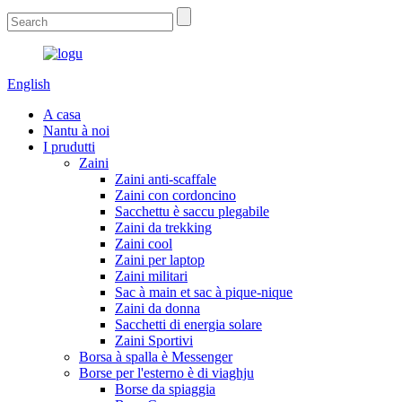
English
A casa
Nantu à noi
I prudutti
Zaini
Zaini anti-scaffale
Zaini con cordoncino
Sacchettu è saccu plegabile
Zaini da trekking
Zaini cool
Zaini per laptop
Zaini militari
Sac à main et sac à pique-nique
Zaini da donna
Sacchetti di energia solare
Zaini Sportivi
Borsa à spalla è Messenger
Borse per l'esterno è di viaghju
Borse da spiaggia