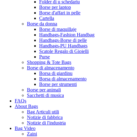
Folder di u schedariu
Borse per laptop
Borse d'affari in pelle
Cartella
Borse da donna
Borse di maquillaje
Handbags-Fashion Handbag
Handbags-Borse di pelle
Handbags-PU Handbags
Scatole Regalo di Gioielli
Purse
Shopping & Tote Bags
Borse di almacenamento
Borsa di giardinu
Borsa di almacenamento
Borse per strumenti
Borse per animali
Sacchetti di musica
FAQs
About Bags
Bag Articuli utili
Notizie di fabbrica
Notizie di l'industria
Bag Video
Zaini