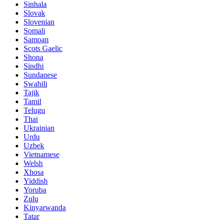
Sinhala
Slovak
Slovenian
Somali
Samoan
Scots Gaelic
Shona
Sindhi
Sundanese
Swahili
Tajik
Tamil
Telugu
Thai
Ukrainian
Urdu
Uzbek
Vietnamese
Welsh
Xhosa
Yiddish
Yoruba
Zulu
Kinyarwanda
Tatar