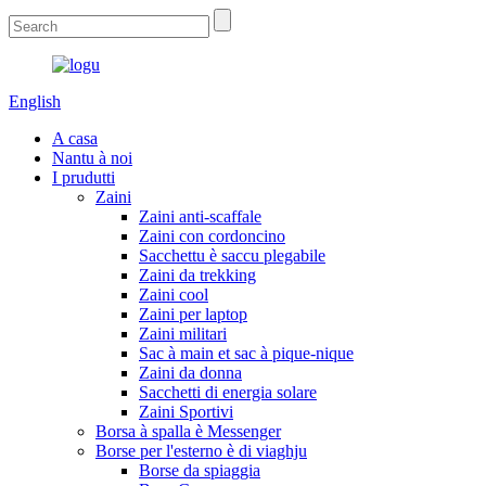
English
A casa
Nantu à noi
I prudutti
Zaini
Zaini anti-scaffale
Zaini con cordoncino
Sacchettu è saccu plegabile
Zaini da trekking
Zaini cool
Zaini per laptop
Zaini militari
Sac à main et sac à pique-nique
Zaini da donna
Sacchetti di energia solare
Zaini Sportivi
Borsa à spalla è Messenger
Borse per l'esterno è di viaghju
Borse da spiaggia