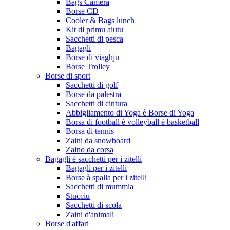
Bags Camera
Borse CD
Cooler & Bags lunch
Kit di primu aiutu
Sacchetti di pesca
Bagagli
Borse di viaghju
Borse Trolley
Borse di sport
Sacchetti di golf
Borse da palestra
Sacchetti di cintura
Abbigliamento di Yoga è Borse di Yoga
Borsa di football è volleyball è basketball
Borsa di tennis
Zaini da snowboard
Zaino da corsa
Bagagli è sacchetti per i zitelli
Bagagli per i zitelli
Borse à spalla per i zitelli
Sacchetti di mummia
Stucciu
Sacchetti di scola
Zaini d'animali
Borse d'affari