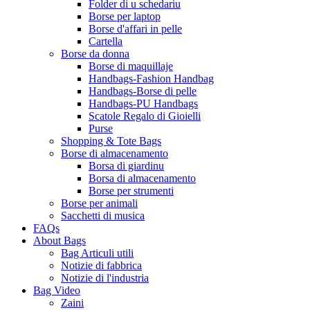
Folder di u schedariu
Borse per laptop
Borse d'affari in pelle
Cartella
Borse da donna
Borse di maquillaje
Handbags-Fashion Handbag
Handbags-Borse di pelle
Handbags-PU Handbags
Scatole Regalo di Gioielli
Purse
Shopping & Tote Bags
Borse di almacenamento
Borsa di giardinu
Borsa di almacenamento
Borse per strumenti
Borse per animali
Sacchetti di musica
FAQs
About Bags
Bag Articuli utili
Notizie di fabbrica
Notizie di l'industria
Bag Video
Zaini