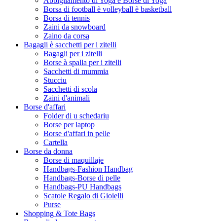
Abbigliamento di Yoga è Borse di Yoga
Borsa di football è volleyball è basketball
Borsa di tennis
Zaini da snowboard
Zaino da corsa
Bagagli è sacchetti per i zitelli
Bagagli per i zitelli
Borse à spalla per i zitelli
Sacchetti di mummia
Stucciu
Sacchetti di scola
Zaini d'animali
Borse d'affari
Folder di u schedariu
Borse per laptop
Borse d'affari in pelle
Cartella
Borse da donna
Borse di maquillaje
Handbags-Fashion Handbag
Handbags-Borse di pelle
Handbags-PU Handbags
Scatole Regalo di Gioielli
Purse
Shopping & Tote Bags