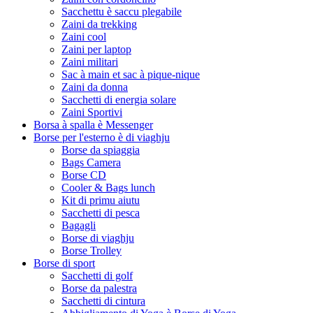
Sacchettu è saccu plegabile
Zaini da trekking
Zaini cool
Zaini per laptop
Zaini militari
Sac à main et sac à pique-nique
Zaini da donna
Sacchetti di energia solare
Zaini Sportivi
Borsa à spalla è Messenger
Borse per l'esterno è di viaghju
Borse da spiaggia
Bags Camera
Borse CD
Cooler & Bags lunch
Kit di primu aiutu
Sacchetti di pesca
Bagagli
Borse di viaghju
Borse Trolley
Borse di sport
Sacchetti di golf
Borse da palestra
Sacchetti di cintura