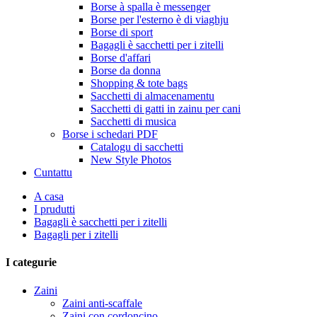
Borse à spalla è messenger
Borse per l'esterno è di viaghju
Borse di sport
Bagagli è sacchetti per i zitelli
Borse d'affari
Borse da donna
Shopping & tote bags
Sacchetti di almacenamentu
Sacchetti di gatti in zainu per cani
Sacchetti di musica
Borse i schedari PDF
Catalogu di sacchetti
New Style Photos
Cuntattu
A casa
I prudutti
Bagagli è sacchetti per i zitelli
Bagagli per i zitelli
I categurie
Zaini
Zaini anti-scaffale
Zaini con cordoncino