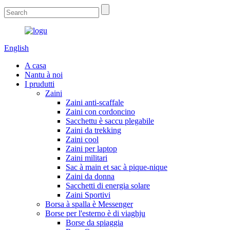
English
A casa
Nantu à noi
I prudutti
Zaini
Zaini anti-scaffale
Zaini con cordoncino
Sacchettu è saccu plegabile
Zaini da trekking
Zaini cool
Zaini per laptop
Zaini militari
Sac à main et sac à pique-nique
Zaini da donna
Sacchetti di energia solare
Zaini Sportivi
Borsa à spalla è Messenger
Borse per l'esterno è di viaghju
Borse da spiaggia