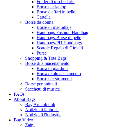
Folder di u schedariu
Borse per laptop
Borse d'affari in pelle
Cartella
Borse da donna
Borse di maquillaje
Handbags-Fashion Handbag
Handbags-Borse di pelle
Handbags-PU Handbags
Scatole Regalo di Gioielli
Purse
Shopping & Tote Bags
Borse di almacenamento
Borsa di giardinu
Borsa di almacenamento
Borse per strumenti
Borse per animali
Sacchetti di musica
FAQs
About Bags
Bag Articuli utili
Notizie di fabbrica
Notizie di l'industria
Bag Video
Zaini