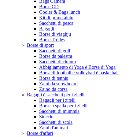
Bags Camera
Borse CD
Cooler & Bags lunch
Kit di primu aiutu
Sacchetti di pesca
Bagagli
Borse di viaghju
Borse Trolley
Borse di sport
Sacchetti di golf
Borse da palestra
Sacchetti di cintura
Abbigliamento di Yoga è Borse di Yoga
Borsa di football è volleyball è basketball
Borsa di tennis
Zaini da snowboard
Zaino da corsa
Bagagli è sacchetti per i zitelli
Bagagli per i zitelli
Borse à spalla per i zitelli
Sacchetti di mummia
Stucciu
Sacchetti di scola
Zaini d'animali
Borse d'affari