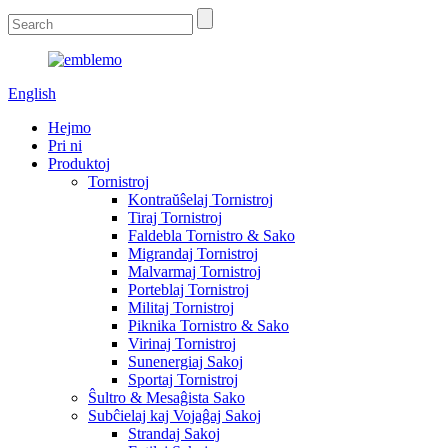
English
Hejmo
Pri ni
Produktoj
Tornistroj
Kontraŭŝelaj Tornistroj
Tiraj Tornistroj
Faldebla Tornistro & Sako
Migrandaj Tornistroj
Malvarmaj Tornistroj
Porteblaj Tornistroj
Militaj Tornistroj
Piknika Tornistro & Sako
Virinaj Tornistroj
Sunenergiaj Sakoj
Sportaj Tornistroj
Ŝultro & Mesaĝista Sako
Subĉielaj kaj Vojaĝaj Sakoj
Strandaj Sakoj