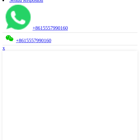
Sendu Retpoŝton
+8615557990160
+8615557990160
x