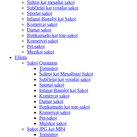
Ŝultraj kaj mesaĝaj sakoj
Subĉielaj kaj vojaĝaj sakoj
Sportaj sakoj
Infanaj Bagaĵoj kaj Sakoj
Komercaj sakoj
Damaj sakoj
Butikumado kaj tote-sakoj
Konservaj sakoj
Pet-sakoj
Muzikaj sakoj
Elŝutu
Sakoj Quotaion
Tornistroj
Ŝultroj kaj Mesaĝistaj Sakoj
Subĉielaj kaj vojaĝaj sakoj
Sportaj sakoj
Infanaj Bagaĵoj kaj Sakoj
Komercaj sakoj
Damaj sakoj
Butikumado kaj tote-sakoj
Konservaj sakoj
Pet-sakoj
Muzikaj sakoj
Sakoj JPG kaj MP4
Tornistroj