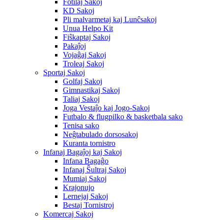
Fotilaj Sakoj
KD Sakoj
Pli malvarmetaj kaj Lunĉsakoj
Unua Helpo Kit
Fiŝkaptaj Sakoj
Pakaĵoj
Vojaĝaj Sakoj
Troleaj Sakoj
Sportaj Sakoj
Golfaj Sakoj
Gimnastikaj Sakoj
Taliaj Sakoj
Joga Vestaĵo kaj Jogo-Sakoj
Futbalo & flugpilko & basketbala sako
Tenisa sako
Neĝtabulado dorsosakoj
Kuranta tornistro
Infanaj Bagaĵoj kaj Sakoj
Infana Bagaĝo
Infanaj Ŝultraj Sakoj
Mumiaj Sakoj
Krajonujo
Lernejaj Sakoj
Bestaj Tornistroj
Komercaj Sakoj