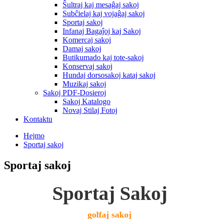
Ŝultraj kaj mesaĝaj sakoj
Subĉielaj kaj vojaĝaj sakoj
Sportaj sakoj
Infanaj Bagaĵoj kaj Sakoj
Komercaj sakoj
Damaj sakoj
Butikumado kaj tote-sakoj
Konservaj sakoj
Hundaj dorsosakoj kataj sakoj
Muzikaj sakoj
Sakoj PDF-Dosieroj
Sakoj Katalogo
Novaj Stilaj Fotoj
Kontaktu
Hejmo
Sportaj sakoj
Sportaj sakoj
Sportaj Sakoj
golfaj sakoj