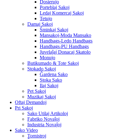
Dosierujo
Porteblaj Sakoj
Ledaj Komercaj Sakoj
Tetujo
Damaj Sakoj
Ŝminkaj Sakoj
Mansakoj-Moda Mansako
Handbags-Ledo Handbags
Handbags-PU Handbags
Juvelaĵaj Donacaj Skatolo
Monujo
Butikumado & Tote Sakoj
Stokado Sakoj
Ĝardena Sako
Stoka Sako
Ilaj Sakoj
Pet Sakoj
Muzikaj Sakoj
Oftaj Demandoj
Pri Sakoj
Sako Utilaj Artikoloj
Fabriko Novaĵoj
Industria Novaĵoj
Sako Video
Tornistroj